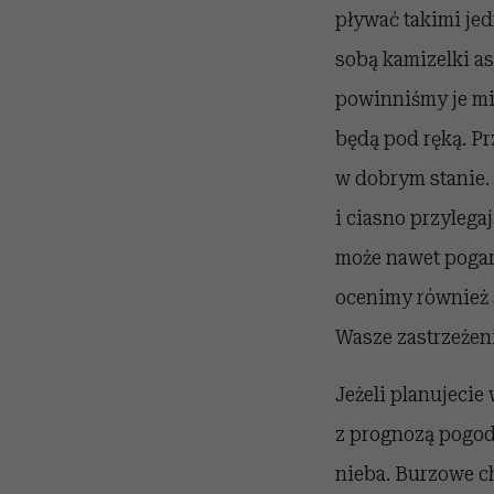
pływać takimi je
sobą kamizelki a
powinniśmy je mie
będą pod ręką. Pr
w dobrym stanie.
i ciasno przylega
może nawet pogar
ocenimy również s
Wasze zastrzeżeni
Jeżeli planujecie
z prognozą pogod
nieba. Burzowe ch