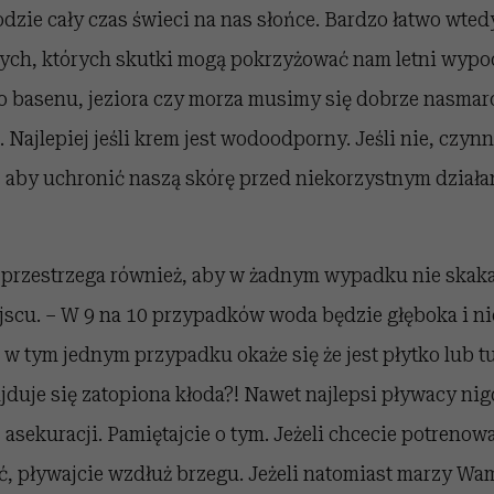
zie cały czas świeci na nas słońce. Bardzo łatwo wted
ych, których skutki mogą pokrzyżować nam letni wypo
o basenu, jeziora czy morza musimy się dobrze nasm
. Najlepiej jeśli krem jest wodoodporny. Jeśli nie, czy
, aby uchronić naszą skórę przed niekorzystnym dział
 przestrzega również, aby w żadnym wypadku nie skak
scu. – W 9 na 10 przypadków woda będzie głęboka i ni
li w tym jednym przypadku okaże się że jest płytko lub t
duje się zatopiona kłoda?! Nawet najlepsi pływacy nig
 asekuracji. Pamiętajcie o tym. Jeżeli chcecie potrenowa
, pływajcie wzdłuż brzegu. Jeżeli natomiast marzy Wam