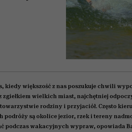
nice
 5,
ć
sezon jesień–zima 2026/27
zaskakujący faworyt
Miller s. 5, odc. 6]
to dla nich zarwies
zupełny brak ogł
girls”
s, kiedy większość z nas poszukuje chwili wyp
z zgiełkiem wielkich miast, najchętniej odpo
 towarzystwie rodziny i przyjaciół. Często kie
h podróży są okolice jezior, rzek i tereny nadm
ać podczas wakacyjnych wypraw, opowiada Ba