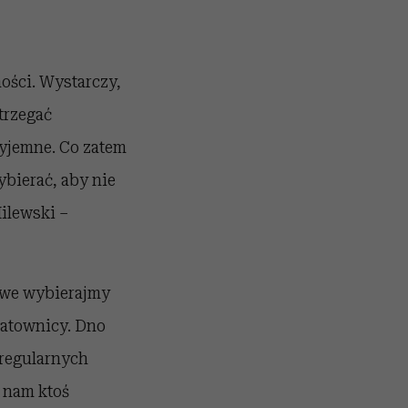
ości. Wystarczy,
trzegać
zyjemne. Co zatem
ybierać, aby nie
ilewski –
liwe wybierajmy
ratownicy. Dno
regularnych
 nam ktoś