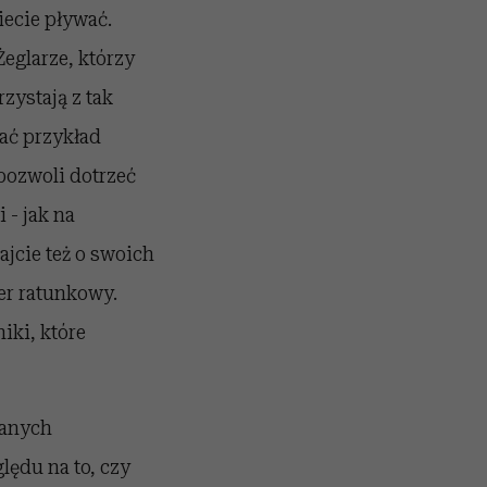
iecie pływać.
eglarze, którzy
zystają z tak
rać przykład
pozwoli dotrzeć
 - jak na
jcie też o swoich
er ratunkowy.
ki, które
ianych
ędu na to, czy