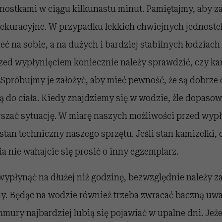
dnostkami w ciągu kilkunastu minut. Pamiętajmy, aby z
sekuracyjne. W przypadku lekkich chwiejnych jednost
ć na sobie, a na dużych i bardziej stabilnych łodziach
zed wypłynięciem koniecznie należy sprawdzić, czy ka
 Spróbujmy je założyć, aby mieć pewność, że są dobrz
ją do ciała. Kiedy znajdziemy się w wodzie, źle dopaso
szać sytuację. W miarę naszych możliwości przed wyp
tan techniczny naszego sprzętu. Jeśli stan kamizelki, 
a nie wahajcie się prosić o inny egzemplarz.
 wypłynąć na dłużej niż godzinę, bezwzględnie należy z
y. Będąc na wodzie również trzeba zwracać baczną uw
mury najbardziej lubią się pojawiać w upalne dni. Jeże