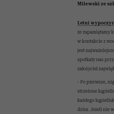
Milewski ze sz
Letni wypoczy
że zapamiętamy k
w kontakcie z wo
jest najważniejsz
spotkały nas prz
założyciel najwię
- Po pierwsze, ni
strzeżone kąpiel
każdego kąpielis
dziur. Jeżeli ni