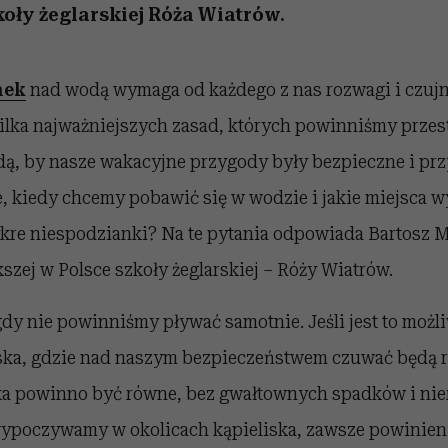
koły żeglarskiej Róża Wiatrów.
nek
nad wodą wymaga od każdego z nas rozwagi i czujn
ilka najważniejszych zasad, których powinniśmy przes
dą, by nasze wakacyjne przygody były bezpieczne i pr
e, kiedy chcemy pobawić się w wodzie i jakie miejsca w
ykre niespodzianki? Na te pytania odpowiada Bartosz M
kszej w Polsce szkoły żeglarskiej – Róży Wiatrów.
gdy nie powinniśmy pływać samotnie. Jeśli jest to moż
iska, gdzie nad naszym bezpieczeństwem czuwać będą 
ka powinno być równe, bez gwałtownych spadków i nie
e wypoczywamy w okolicach kąpieliska, zawsze powinien