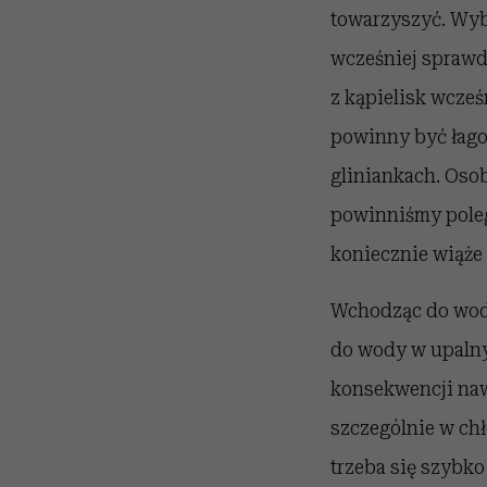
towarzyszyć. Wybi
wcześniej sprawd
z kąpielisk wcze
powinny być łagod
gliniankach. Osob
powinniśmy poleg
koniecznie wiąże
Wchodząc do wody
do wody w upalny
konsekwencji nawe
szczególnie w ch
trzeba się szybko