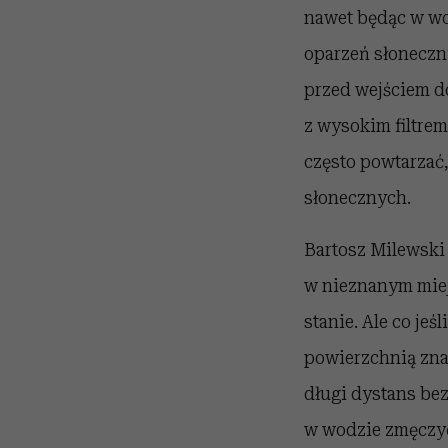
nawet będąc w wod
oparzeń słoneczn
przed wejściem d
z wysokim filtrem
często powtarzać
słonecznych.
Bartosz Milewski
w nieznanym miej
stanie. Ale co jeś
powierzchnią znaj
długi dystans bez
w wodzie zmęczyć