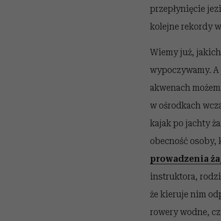
przepłynięcie jez
kolejne rekordy w 
Wiemy już, jakic
wypoczywamy. A 
akwenach możemy 
w ośrodkach wcza
kajak po jachty 
obecność osoby, 
prowadzenia ż
instruktora, rod
że kieruje nim o
rowery wodne, cz