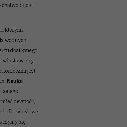
zeństwo bijcie
ad którymi
Na wodnych
zętu dostępnego
a wiosłowa czy
 konieczna jest
ie.
Nauka
czonego
y mieć pewność,
k łódki wiosłowe,
auczymy się