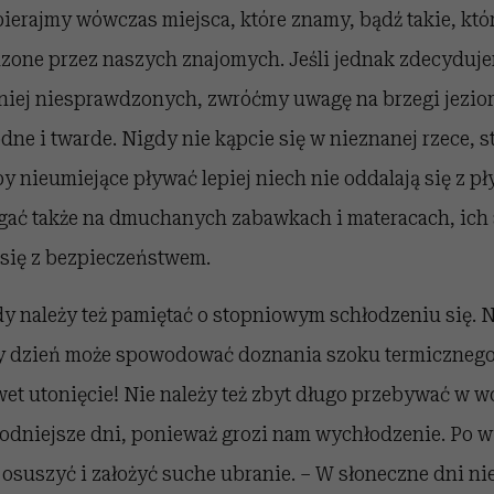
erajmy wówczas miejsca, które znamy, bądź takie, któr
zone przez naszych znajomych. Jeśli jednak zdecyduje
śniej niesprawdzonych, zwróćmy uwagę na brzegi jezior
ne i twarde. Nigdy nie kąpcie się w nieznanej rzece, s
y nieumiejące pływać lepiej niech nie oddalają się z pł
ać także na dmuchanych zabawkach i materacach, ich 
 się z bezpieczeństwem.
 należy też pamiętać o stopniowym schłodzeniu się. 
 dzień może spowodować doznania szoku termicznego,
t utonięcie! Nie należy też zbyt długo przebywać w w
łodniejsze dni, ponieważ grozi nam wychłodzenie. Po w
 osuszyć i założyć suche ubranie. – W słoneczne dni ni