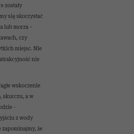
e zostały
my się skorzystać
a lub morza –
tawach, czy
ytkich miejsc. Nie
atrakcyjność nie
Nagłe wskoczenie
 skurczu, a w
odzie -
yjściu z wody
e zapominajmy, że