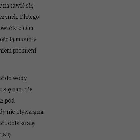
y nabawić się
czynek. Dlatego
arować kremem
nność tą musimy
aniem promieni
ać do wody
c się nam nie
uż pod
dy nie pływają na
ć i dobrze się
 się