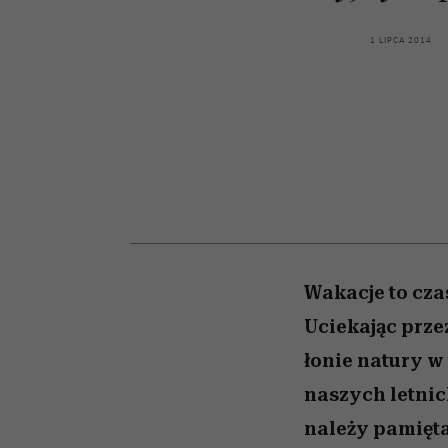
przekraczają swoje gra
kawę z Kasią Miller”, s.
Wiemy, gdzie go kupi
w seksie?
odc. 7]
1 LIPCA 2014
Wakacje to cza
Uciekając prze
łonie natury w
naszych letnic
należy pamięt