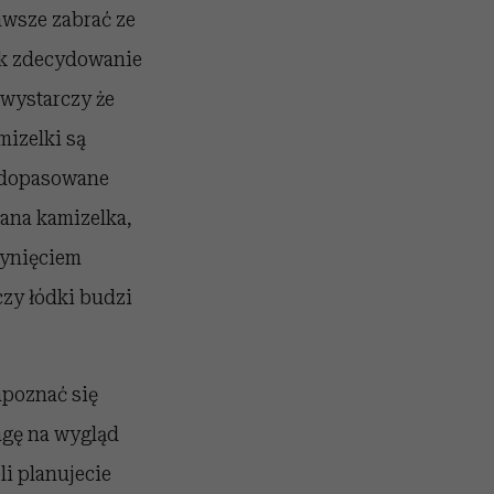
awsze zabrać ze
ek zdecydowanie
 wystarczy że
mizelki są
e dopasowane
wana kamizelka,
łynięciem
czy łódki budzi
apoznać się
agę na wygląd
li planujecie