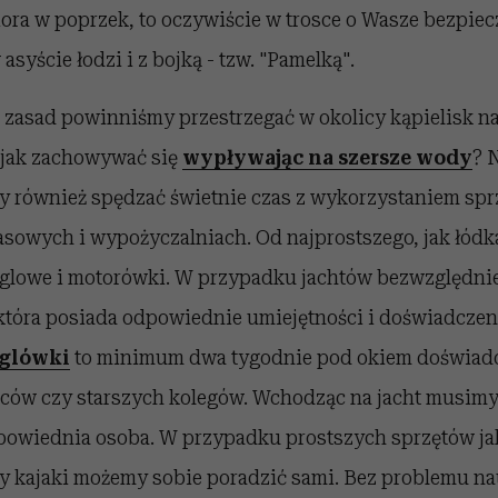
iora w poprzek, to oczywiście w trosce o Wasze bezpiec
asyście łodzi i z bojką - tzw. "Pamelką".
h zasad powinniśmy przestrzegać w okolicy kąpielisk n
jak zachowywać się
wypływając na szersze wody
? 
również spędzać świetnie czas z wykorzystaniem spr
sowych i wypożyczalniach. Od najprostszego, jak łódk
żaglowe i motorówki. W przypadku jachtów bezwzględnie
która posiada odpowiednie umiejętności i doświadczen
aglówki
to minimum dwa tygodnie pod okiem doświad
ziców czy starszych kolegów. Wchodząc na jacht musim
dpowiednia osoba. W przypadku prostszych sprzętów ja
y kajaki możemy sobie poradzić sami. Bez problemu n