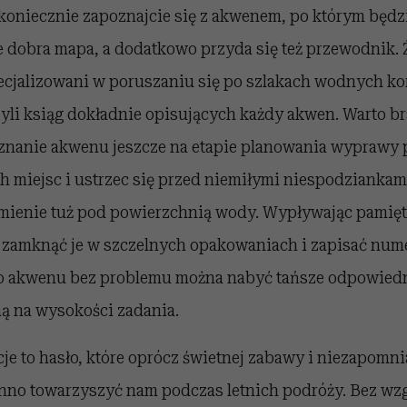
koniecznie zapoznajcie się z akwenem, po którym będz
 dobra mapa, a dodatkowo przyda się też przewodnik. Ż
ecjalizowani w poruszaniu się po szlakach wodnych kor
zyli ksiąg dokładnie opisujących każdy akwen. Warto b
oznanie akwenu jeszcze na etapie planowania wyprawy 
 miejsc i ustrzec się przed niemiłymi niespodziankami
amienie tuż pod powierzchnią wody. Wypływając pamięta
o zamknąć je w szczelnych opakowaniach i zapisać num
o akwenu bez problemu można nabyć tańsze odpowiedni
ną na wysokości zadania.
je to hasło, które oprócz świetnej zabawy i niezapomn
o towarzyszyć nam podczas letnich podróży. Bez wzgl