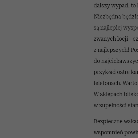
dalszy wypad, to 
Niezbędna będzie
są najlepiej wysp
zwanych locji - c
z najlepszych! P
do najciekawszych
przykład ostre k
telefonach. Wart
W sklepach blisk
w zupełności sta
Bezpieczne wakac
wspomnień powinn