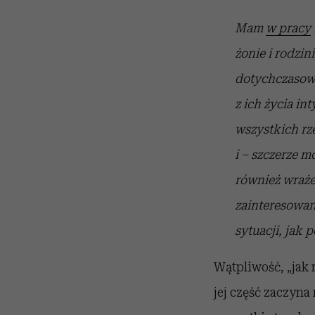
Mam
w pracy
żonie i rodzini
dotychczasowe
z ich życia in
wszystkich rze
i – szczerze m
również wraże
zainteresowana
sytuacji, jak 
Wątpliwość, „jak 
jej część zaczyna