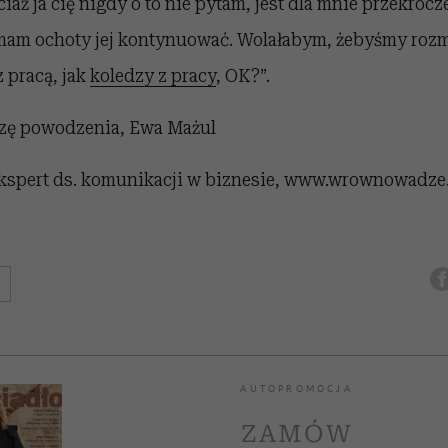
iaż ja cię nigdy o to nie pytam, jest dla mnie przekroc
 mam ochoty jej kontynuować. Wolałabym, żebyśmy rozm
 pracą, jak
koledzy z pracy
, OK?”.
zę powodzenia, Ewa Mażul
ekspert ds. komunikacji w biznesie, www.wrownowadze
AUTOPROMOCJA
ZAMÓW