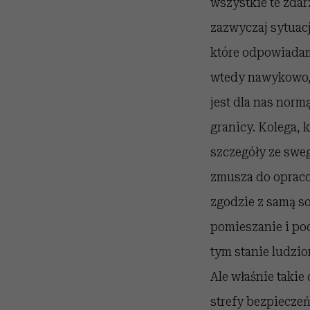
wszystkie te zdar
zazwyczaj sytuacj
które odpowiadam
wtedy nawykowo, 
jest dla nas norm
granicy. Kolega,
szczegóły ze sweg
zmusza do opraco
zgodzie z samą s
pomieszanie i po
tym stanie ludzi
Ale właśnie takie
strefy bezpiecze