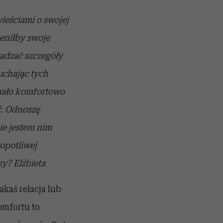
ieściami o swojej
mieniłby swoje
adzać szczegóły
łuchając tych
ę mało komfortowo
ć. Odnoszę
nie jestem nim
łopotliwej
zy? Elżbieta
akaś relacja lub
omfortu to