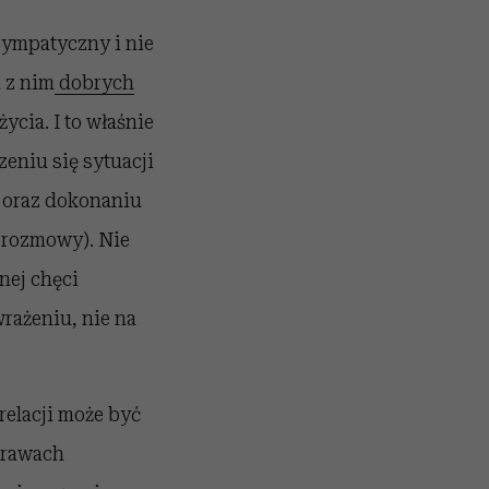
sympatyczny i nie
 z nim
dobrych
ycia. I to właśnie
eniu się sytuacji
, oraz dokonaniu
 rozmowy). Nie
nej chęci
rażeniu, nie na
elacji może być
prawach