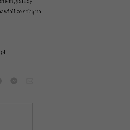
zeniem granicy
awiali ze sobą na
.pl