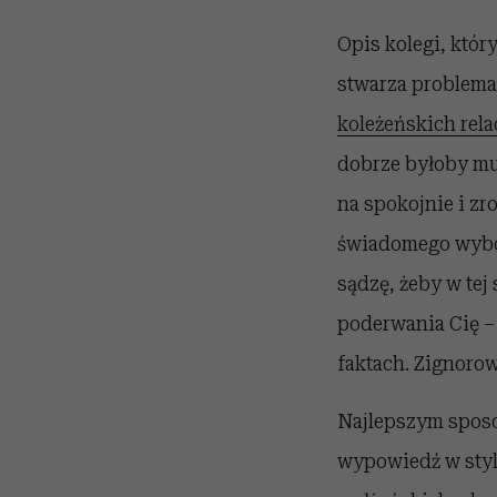
Opis kolegi, któ
stwarza problemat
koleżeńskich rela
dobrze byłoby mu
na spokojnie i zr
świadomego wybor
sądzę, żeby w tej
poderwania Cię – 
faktach. Zignorow
Najlepszym sposo
wypowiedź w styl