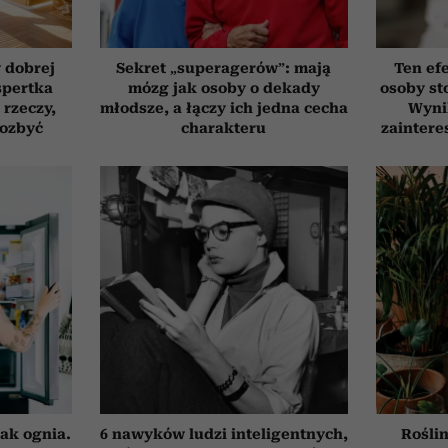
 dobrej
Sekret „superagerów”: mają
Ten ef
spertka
mózg jak osoby o dekady
osoby st
 rzeczy,
młodsze, a łączy ich jedna cecha
Wyni
pozbyć
charakteru
zaintere
ak ognia.
6 nawyków ludzi inteligentnych,
Roślin