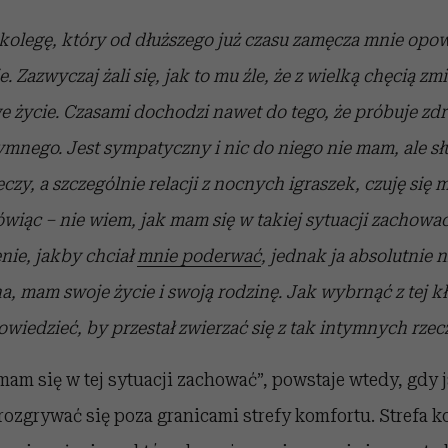
kolegę, który od dłuższego już czasu zamęcza mnie opow
e. Zazwyczaj żali się, jak to mu źle, że z wielką chęcią z
 życie. Czasami dochodzi nawet do tego, że próbuje zdr
tymnego. Jest sympatyczny i nic do niego nie mam, ale s
czy, a szczególnie relacji z nocnych igraszek, czuję si
ówiąc – nie wiem, jak mam się w takiej sytuacji zachowa
nie, jakby chciał
mnie poderwać
, jednak ja absolutnie 
, mam swoje życie i swoją rodzinę. Jak wybrnąć z tej k
powiedzieć, by przestał zwierzać się z tak intymnych rzec
mam się w tej sytuacji zachować”, powstaje wtedy, gdy j
 rozgrywać się poza granicami strefy komfortu. Strefa k