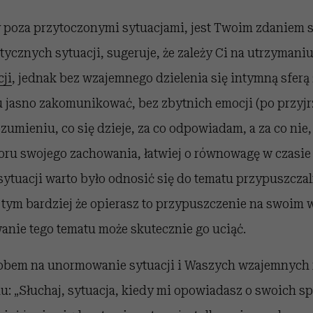
ry poza przytoczonymi sytuacjami, jest Twoim zdaniem 
ycznych sytuacji, sugeruje, że zależy Ci na utrzymaniu
cji
, jednak bez wzajemnego dzielenia się intymną sferą ż
 jasno zakomunikować, bez zbytnich emocji (po przyjrz
ozumieniu, co się dzieje, za co odpowiadam, a za co nie
u swojego zachowania, łatwiej o równowagę w czasie
 sytuacji warto było odnosić się do tematu przypuszczal
tym bardziej że opierasz to przypuszczenie na swoim w
anie tego tematu może skutecznie go uciąć.
bem na unormowanie sytuacji i Waszych wzajemnych r
u: „Słuchaj, sytuacja, kiedy mi opowiadasz o swoich s