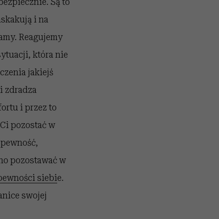
bezpiecznie. Są to
askakują i na
lamy. Reagujemy
tuacji, która nie
czenia jakiejś
i zdradza
rtu i przez to
Ci pozostać w
epewność,
dno pozostawać w
ewności siebi
e.
anice swojej