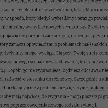
zenia w życiu, w których czujemy się pewnie i przez to 
e znane i wielokrotnie przećwiczone, takie, które nie z
y w sposób, który kiedyś wybraliśmy i teraz go powie
nie musimy wymyślać nowych scenariuszy. Z kolei w sy
ą, pojawia się poczucie zaskoczenia, osaczenia, przekro
 który zamęcza opowieściami o problemach małżeńskich 
o życia intymnego, wyciąga Cię poza Twoją strefę komfo
wania nowego scenariusza zachowania, który pozwoli 
obą. Dopóki go nie wypracujesz, będziesz odczuwać ni
dejrzliwość w stosunku do rozmówcy. Szczególnie tru
om borykającym się z problemem związanym z
brakiem p
 osoby mają najwięcej do wygrania – mogą poszerzyć gr
ństwa poprzez oswojenie nowego rodzaju sytuacji.