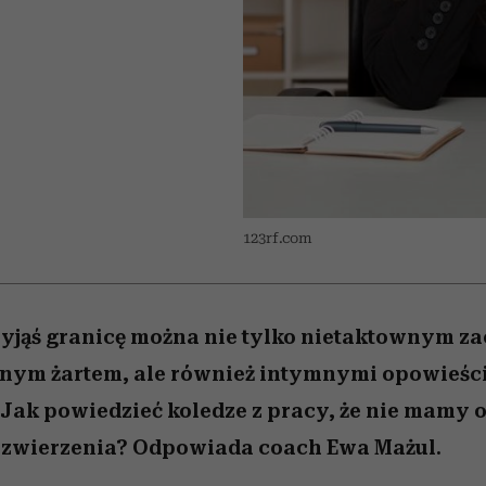
nice
 5,
ć
sezon jesień–zima 2026/27
zaskakujący faworyt
Miller s. 5, odc. 6]
to dla nich zarwies
zupełny brak ogł
girls”
123rf.com
zyjąś granicę można nie tylko nietaktownym 
nym żartem, ale również intymnymi opowieśc
 Jak powiedzieć koledze z pracy, że nie mamy 
e zwierzenia? Odpowiada coach Ewa Mażul.