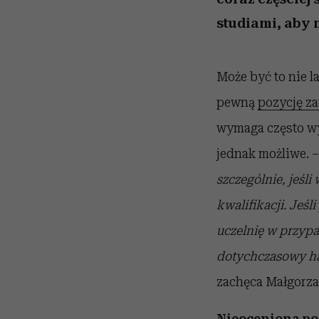
studiami, aby n
Może być to nie l
pewną
pozycję z
wymaga często wy
jednak możliwe. 
szczególnie, jeśl
kwalifikacji. Jeśl
uczelnię w przypa
dotychczasowy ha
zachęca Małgorzat
Nieoceniona pom