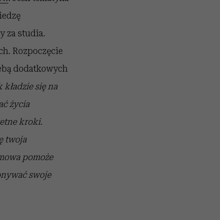
iedzę
y za studia.
ch. Rozpoczęcie
zebą dodatkowych
 kładzie się na
ać życia
etne kroki.
ę twoja
ozmowa pomoże
onywać swoje