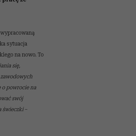
uż wypracowaną
aka sytuacja
kiego na nowo. To
ania się,
ch zawodowych
e o powrocie na
kować swój
a świeczki
–