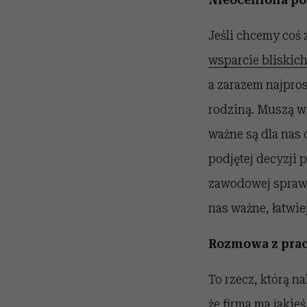
Jeśli chcemy coś
wsparcie bliskic
a zarazem najpros
rodziną. Muszą wi
ważne są dla nas 
podjętej decyzji 
zawodowej sprawi,
nas ważne, łatwie
Rozmowa z pra
To rzecz, którą n
że firma ma jakie