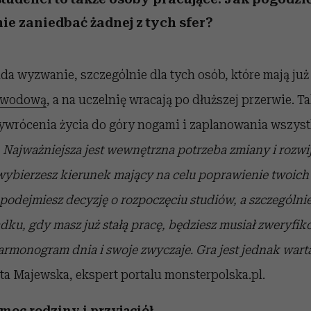
ie zaniedbać żadnej z tych sfer?
ada wyzwanie, szczególnie dla tych osób, które mają j
awodową
, a na uczelnię wracają po dłuższej przerwie. T
wrócenia życia do góry nogami i zaplanowania wszyst
–
Najważniejsza jest wewnętrzna potrzeba zmiany i rozwij
i wybierzesz kierunek mający na celu poprawienie twoi
i podejmiesz decyzję o rozpoczęciu studiów, a szczególni
dku, gdy masz już stałą pracę, będziesz musiał zweryfi
rmonogram dnia i swoje zwyczaje. Gra jest jednak wart
a Majewska, ekspert portalu monsterpolska.pl.
oc rodziny i przyjaciół