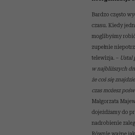
Bardzo często wyd
czasu. Kiedy jedn
moglibyśmy robić 
zupełnie niepotr
telewizja. –
Ustal 
w najbliższych dn
że coś się znajdzi
czas możesz poświ
Małgorzata Majews
dojeżdżamy do pr
nadrobienie zaleg
Równie ważne ja