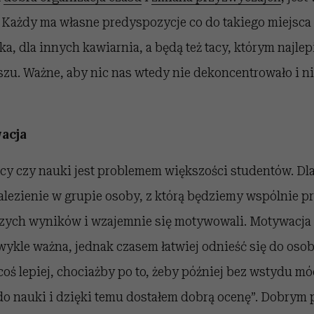
 Każdy ma własne predyspozycje co do takiego miejsca 
ka, dla innych kawiarnia, a będą też tacy, którym najlep
u. Ważne, aby nic nas wtedy nie dekoncentrowało i n
acja
cy czy nauki jest problemem większości studentów. D
lezienie w grupie osoby, z którą będziemy wspólnie pr
szych wyników i wzajemnie się motywowali. Motywacja 
zwykle ważna, jednak czasem łatwiej odnieść się do oso
 coś lepiej, chociażby po to, żeby później bez wstydu m
do nauki i dzięki temu dostałem dobrą ocenę”. Dobrym