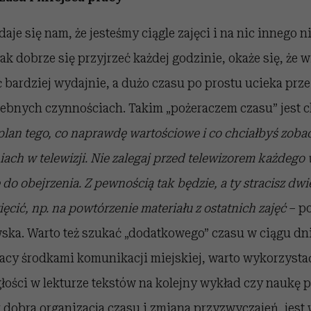
aje się nam, że jesteśmy ciągle zajęci i na nic innego n
ak dobrze się przyjrzeć każdej godzinie, okaże się, że w
bardziej wydajnie, a dużo czasu po prostu ucieka prze
zebnych czynnościach. Takim „pożeraczem czasu” jest 
plan tego, co naprawdę wartościowe i co chciałbyś zoba
iach w telewizji. Nie zalegaj przed telewizorem każdego 
e do obejrzenia. Z pewnością tak będzie, a ty stracisz dw
ęcić, np. na powtórzenie materiału z ostatnich zajęć
– p
ka. Warto też szukać „dodatkowego” czasu w ciągu dnia.
acy środkami komunikacji miejskiej, warto wykorzystać
łości w lekturze tekstów na kolejny wykład czy naukę 
k
dobra organizacja czasu
i
zmiana przyzwyczajeń
, jes