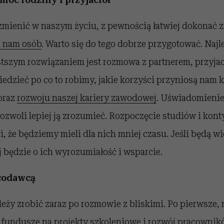
 zmienić w naszym życiu, z pewnością łatwiej dokonać 
h nam osób
. Warto się do tego dobrze przygotować. Naj
tszym rozwiązaniem jest rozmowa z partnerem, przyjaci
edzieć po co to robimy, jakie korzyści przyniosą nam ko
oraz
rozwoju naszej kariery zawodowej
. Uświadomieni
pozwoli lepiej ją zrozumieć. Rozpoczęcie studiów i ko
 że będziemy mieli dla nich mniej czasu. Jeśli będą wied
j będzie o ich wyrozumiałość i wsparcie.
codawcą
ależy zrobić zaraz po rozmowie z bliskimi. Po pierwsze, 
ś fundusze na projekty szkoleniowe i
rozwój pracownik