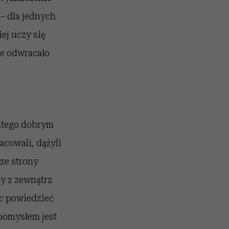
– dla jednych
iej uczy się
ie odwracało
latego dobrym
acowali, dążyli
ze strony
by z zewnątrz
óc powiedzieć
 pomysłem jest