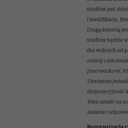
studiów jest zb
i kwalifikacje, f
Drugą kwestią je
studiów będzie w
dni wolnych od p
rozwój i szkoleni
pracownikowi, któ
Uświadom jednak 
dyspozycyjność l
Wam ustalić na n
zadania i odpowie
Reorganizacja c