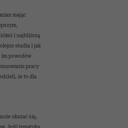
zmian mając
lepszym,
ółmi i najbliższą
lejne studia i jak
e im powodów
ntynuowanie pracy
zieli, że to dla
może okazać się,
ów
. Jeśli tematyka