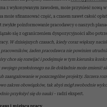
ieżna z wykonywanym zawodem, może przynieść nową w
irma może sfinansować część, a czasem nawet całość opłat
st zwykłe poinformowanie pracodawcy o naszych plana
iązało się z ograniczeniem dyspozycyjności albo potr
racy.
W dzisiejszych czasach, kiedy coraz większy nacisk
a pracowników, żaden pracodawca nie powinien utrudni
ry chce się rozwijać i podejmuje w tym kierunku konkr
swojego przełożonego na ile dokładnie może zmienić si
ub zaangażowanie w poszczególne projekty. Szczera r
owo zakres obowiązków, tak abyś mógł swobodnie wyk
dnio przyłożyć się do nauki
– radzi ekspert.
zasu i miejsca pracy