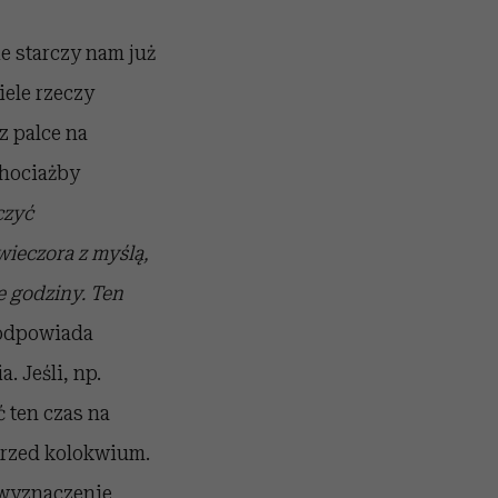
ie starczy nam już
iele rzeczy
z palce na
chociażby
czyć
wieczora z myślą,
ie godziny. Ten
odpowiada
 Jeśli, np.
 ten czas na
przed kolokwium.
t wyznaczenie