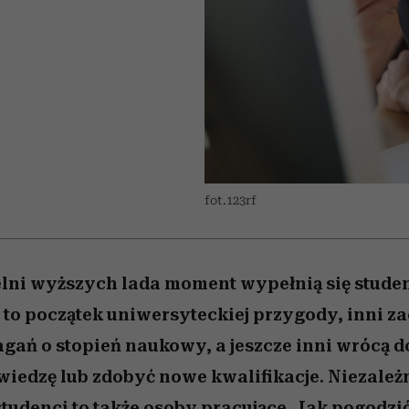
edź
 5,
j
Wiemy, gdzie go kupić
Miller s. 5, odc. 6]
niż się wydaje
sezon jesień–zima 2
fot.123rf
lni wyższych lada moment wypełnią się studen
 to początek uniwersyteckiej przygody, inni z
agań o stopień naukowy, a jeszcze inni wrócą do
wiedzę lub zdobyć nowe kwalifikacje. Niezależ
studenci to także osoby pracujące. Jak pogodzi