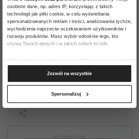
a potem udostępniać znajomym. Dodatkowo na
osobiste dane, np. adres IP, korzystając z takich
technologii jak pliki cookie, w celu wyświetlania
Instagramie łatwo śledzić, co dzieje się
spersonalizowanych reklam i treści, analizowania tychże,
u ulubionych osób - dzięki oznaczaniu zdjęć
wychodzenia naprzeciw oczekiwaniom użytkowników i
hashtagami można wyszukać zdjęcia
rozwoju produktów. Masz wybór odnośnie tego, kto
użytkowników z całego świata.
używa Twoich danych i w jakich celach to robi.
Wszystkie zaprezentowane aplikacje można
Jeśli wyrazisz na to zgodę, chcielibyśmy również:
pobrać ze sklepu w telefonach
Gromadzić dane dotyczące Twojej lokalizacji
Zezwól na wszystkie
z oprogramowaniem iOS, Android i Windows
geograficznej z dokładnością nawet do kilku metrów
Identyfikować Twoje urządzenie, aktywnie
Phone.
analizując charakteryzującego je zbiory danych
Spersonalizuj
(fingerprinting, czyli wirtualny odcisk palca)
Dowiedz się więcej odnośnie tego, jak Twoje osobiste
dane są przetwarzane oraz ustaw własne preferencje w
sekcji szczegółów
. W Deklaracji plików cookie możesz
zmienić lub wycofać swoją zgodę w dowolnej chwili.
AUTOPROMOCJA