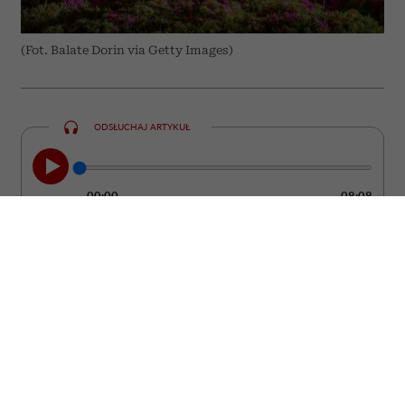
(Fot. Balate Dorin via Getty Images)
ODSŁUCHAJ ARTYKUŁ
00:00
08:08
Grecja od lat pozostaje jednym z
najchętniej wybieranych kierunków
wakacyjnych. Większość turystów stawia
jednak na te same miejsca – Santorini,