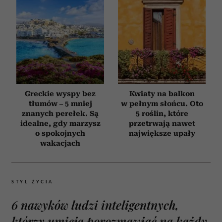
Greckie wyspy bez
Kwiaty na balkon
tłumów – 5 mniej
w pełnym słońcu. Oto
znanych perełek. Są
5 roślin, które
idealne, gdy marzysz
przetrwają nawet
o spokojnych
największe upały
wakacjach
STYL ŻYCIA
6 nawyków ludzi inteligentnych,
którzy umieją porozmawiać na każdy