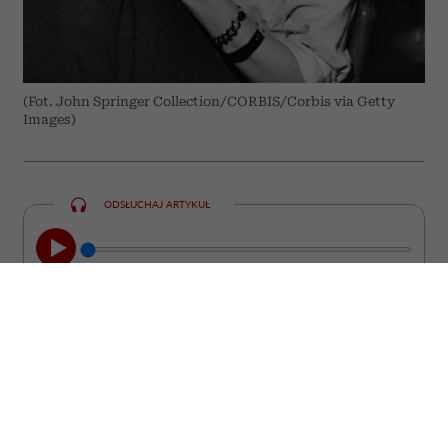
(Fot. John Springer Collection/CORBIS/Corbis via Getty
Images)
ODSŁUCHAJ ARTYKUŁ
00:00
05:33
Chcesz być interesującym partnerem do
rozmowy? Poszerzaj swoje horyzonty w