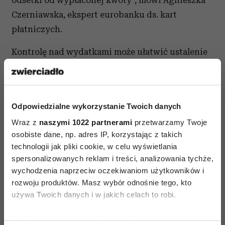
odsetki od wypłaconej kwoty”, mówi Agnieszka
Czerniawska, ekspert eurobanku ds. kart
płatniczych.
Kontrolę nad wydatkami może ułatwić ustalenie
dziennego limitu transakcji oraz
systematyczne kontrolowanie stanu zadłużenia.
Dodatkowo, pomocna może okazać się również
Odpowiedzialne wykorzystanie Twoich danych
automatyczna spłata karty kredytowej – dzięki
Wraz z
naszymi 1022 partnerami
przetwarzamy Twoje
niej bank w wymaganym terminie sam pobierze
osobiste dane, np. adres IP, korzystając z takich
z konta kwotę na spłatę zadłużenia.
technologii jak pliki cookie, w celu wyświetlania
spersonalizowanych reklam i treści, analizowania tychże,
wychodzenia naprzeciw oczekiwaniom użytkowników i
rozwoju produktów. Masz wybór odnośnie tego, kto
używa Twoich danych i w jakich celach to robi.
Jeśli wyrazisz na to zgodę, chcielibyśmy również: