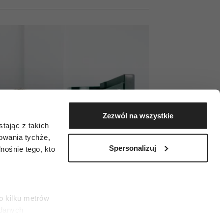
Zezwól na wszystkie
tając z takich
zowania tychże,
Spersonalizuj
ośnie tego, kto
o kilku metrów
 danych