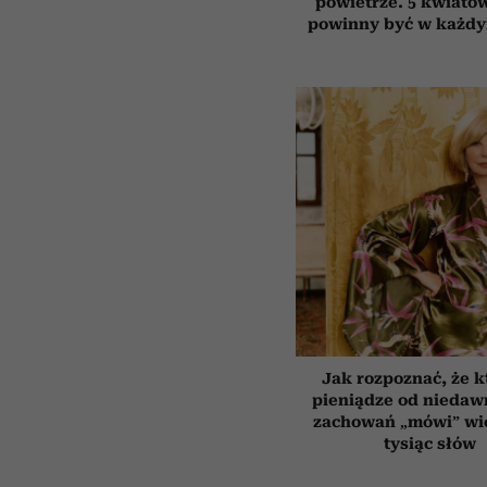
powietrze. 5 kwiatów
powinny być w każd
Jak rozpoznać, że k
pieniądze od niedaw
zachowań „mówi” wię
tysiąc słów