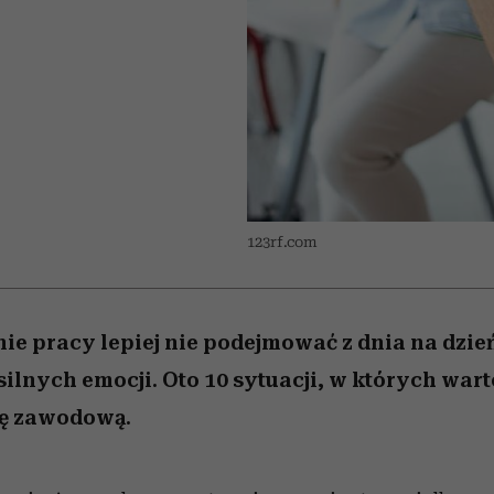
 5,
kwestie, o których wciąż
skutki dla związku i dla
Miller s. 5, odc. 6]
Raport Lyst ujaw
boimy się mówić
partnerki
najbardziej pożąd
ubrania i marki se
123rf.com
nie pracy lepiej nie podejmować z dnia na dzie
lnych emocji. Oto 10 sytuacji, w których war
ję zawodową.