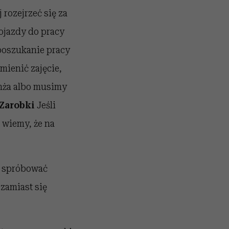
 rozejrzeć się za
ojazdy do pracy
poszukanie pracy
mienić zajęcie,
anża albo musimy
Zarobki
Jeśli
o wiemy, że na
to spróbować
 zamiast się