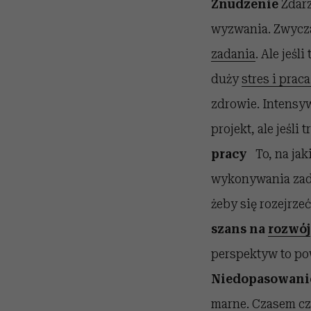
Znudzenie
Zdarz
wyzwania. Zwycza
zadania
. Ale jeśl
duży
stres i prac
zdrowie. Intensyw
projekt, ale jeśli
pracy
To, na ja
wykonywania zadań
żeby się rozejrze
szans na
rozwój
perspektyw to pow
Niedopasowanie
marne. Czasem czu