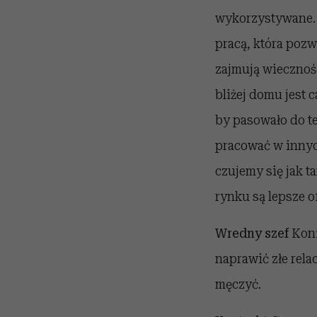
wykorzystywane. J
pracą, która pozw
zajmują wiecznoś
bliżej domu jest 
by pasowało do t
pracować w innyc
czujemy się jak t
rynku są lepsze o
Wredny szef
Konf
naprawić złe relac
męczyć.