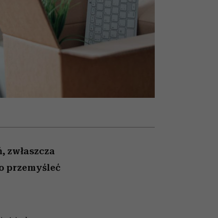
nił
relację z pieniędzmi
ane
zonu
ń, zwłaszcza
to przemyśleć