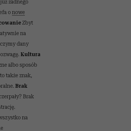
 już żadnego
efa o
nowe
cowanie
Zbyt
gatywnie na
ończymy dany
 rozwagę.
Kultura
czne albo sposób
to także znak,
oralne.
Brak
czerpały? Brak
trację.
 wszystko na
ie