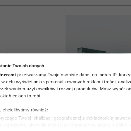
ikają go
tanie Twoich danych
. Ten
tnerami
przetwarzamy Twoje osobiste dane, np. adres IP, korzys
rodukt z
ie, w celu wyświetlania spersonalizowanych reklam i treści, anali
zekiwaniom użytkowników i rozwoju produktów. Masz wybór odn
tycznie
kich celach to robi.
yzyko
ę, chcielibyśmy również:
yczące Twojej lokalizacji geograficznej z dokładnością nawet d
rów
e urządzenie, aktywnie analizując charakteryzującego je zbiory