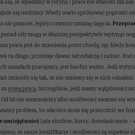
a się, że wpadamy w rutynę i praca nie stanowi dla nas
jnie się nudzimy. Wtedy warto spróbować poprosić sz
i to nie pomoże, lepiej rozważyć zmianę zajęcia.
Przepra
a
ponad siły mogą w dłuższej perspektywie wpłynąć ne
na praca jest do zniesienia przez chwilę, np. kiedy k
 trwa za długo, przestaje dawać satysfakcję i radość. Pod
kich zasadach pracujemy, jest bardzo ważne. Jeśli wyty
 zmieniły się tak, że nie umiemy się w nich odnaleźć 
ć za
nową pracą
. Szczególnie, jeśli mamy wątpliwości m
Od lat nie awansujemy albo możliwości awansu się wy
ażny problem, bo wkrótce może się przerodzić we frus
 umiejętności
Lata studiów, kursy, doświadczenie –
jemy, że nasze kwalifikacje i możliwości są zupełnie n