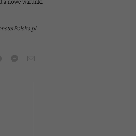
kt a nowe warunki
onsterPolska.pl