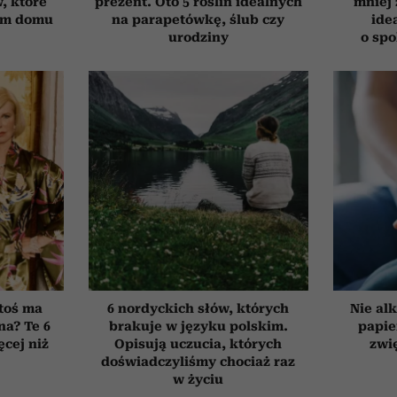
, które
prezent. Oto 5 roślin idealnych
mniej 
ym domu
na parapetówkę, ślub czy
ide
urodziny
o sp
toś ma
6 nordyckich słów, których
Nie alk
na? Te 6
brakuje w języku polskim.
papie
cej niż
Opisują uczucia, których
zwi
doświadczyliśmy chociaż raz
w życiu