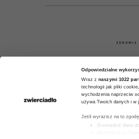
ZDROWIE
Onkolodzy un
Odpowiedzialne wykorzys
jak ognia
Wraz z
naszymi 1022 par
popularny p
technologii jak pliki cook
wychodzenia naprzeciw oc
lodówki dras
używa Twoich danych i w ja
zwiększa r
Jeśli wyrazisz na to zgod
Gromadzić dane dot
nowotwo
Identyfikować Twoj