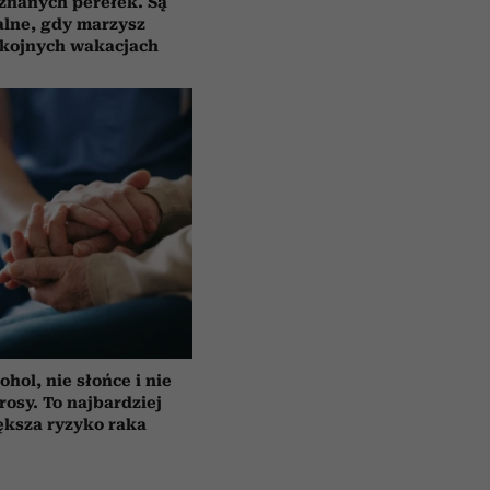
znanych perełek. Są
alne, gdy marzysz
okojnych wakacjach
ohol, nie słońce i nie
rosy. To najbardziej
ększa ryzyko raka