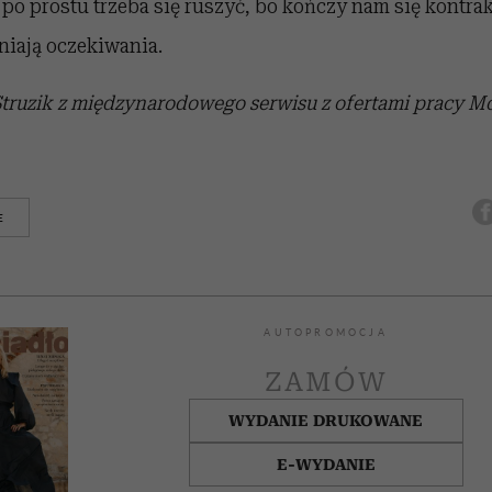
po prostu trzeba się ruszyć, bo kończy nam się kontra
niają oczekiwania.
Struzik z międzynarodowego serwisu z ofertami pracy M
E
AUTOPROMOCJA
ZAMÓW
WYDANIE DRUKOWANE
E-WYDANIE