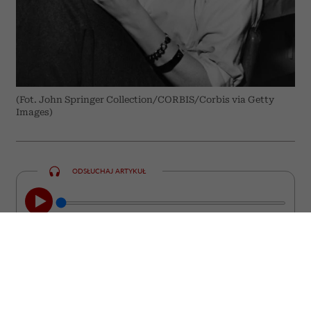
(Fot. John Springer Collection/CORBIS/Corbis via Getty
Images)
ODSŁUCHAJ ARTYKUŁ
00:00
05:33
Chcesz być interesującym partnerem do