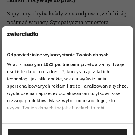
Humor
motywuje do pracy
Zapytany, chyba każdy z nas odpowie, że lubi się
pośmiać w pracy. Sympatyczna atmosfera
w pracy jest motywująca, pracownicy nie boją
się zgłaszać innowacyjnych pomysłów, chce im
się wspólnie wymyślać nowe projekty, co
Odpowiedzialne wykorzystanie Twoich danych
w efekcie prowadzi do wzrostu produktywności.
Wraz z
naszymi 1022 partnerami
przetwarzamy Twoje
na podst.Forbes
osobiste dane, np. adres IP, korzystając z takich
technologii jak pliki cookie, w celu wyświetlania
spersonalizowanych reklam i treści, analizowania tychże,
wychodzenia naprzeciw oczekiwaniom użytkowników i
rozwoju produktów. Masz wybór odnośnie tego, kto
używa Twoich danych i w jakich celach to robi.
Jeśli wyrazisz na to zgodę, chcielibyśmy również:
AUTOPROMOCJA
Gromadzić dane dotyczące Twojej lokalizacji