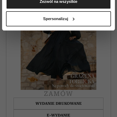
Zezwól na wszystkie
geograficznej z dokładnością nawet do kilku metrów
Identyfikować Twoje urządzenie, aktywnie
analizując charakteryzującego je zbiory danych
Spersonalizuj
(fingerprinting, czyli wirtualny odcisk palca)
Dowiedz się więcej odnośnie tego, jak Twoje osobiste
dane są przetwarzane oraz ustaw własne preferencje w
sekcji szczegółów
. W Deklaracji plików cookie możesz
zmienić lub wycofać swoją zgodę w dowolnej chwili.
Wykorzystujemy pliki cookie do spersonalizowania treści
i reklam, aby oferować funkcje społecznościowe i
analizować ruch w naszej witrynie. Informacje o tym, jak
korzystasz z naszej witryny, udostępniamy partnerom
społecznościowym, reklamowym i analitycznym.
Partnerzy mogą połączyć te informacje z innymi danymi
ZAMÓW
otrzymanymi od Ciebie lub uzyskanymi podczas
WYDANIE DRUKOWANE
korzystania z ich usług.
E-WYDANIE