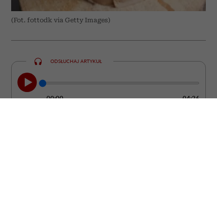
(Fot. fottodk via Getty Images)
ODSŁUCHAJ ARTYKUŁ
00:00
04:26
Szukasz prezentu, który będzie cieszył
znacznie dłużej niż bukiet ciętych
kwiatów? Postaw na roślinę doniczkową.
To upominek, który może zdobić wnętrze