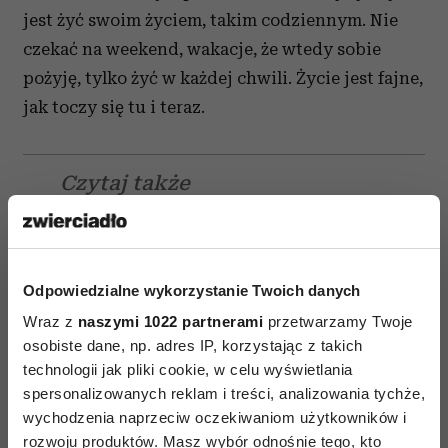
jest żyć swoim życiem, takim codziennym. Nie
czekać na weekend, wakacje, że wtedy sobie
pożyję, tylko żyć w każdej chwili. Życie jest fajne,
jak toczy się tu i teraz.
Czytaj także
Odpowiedzialne wykorzystanie Twoich danych
Wraz z
naszymi 1022 partnerami
przetwarzamy Twoje
osobiste dane, np. adres IP, korzystając z takich
technologii jak pliki cookie, w celu wyświetlania
spersonalizowanych reklam i treści, analizowania tychże,
wychodzenia naprzeciw oczekiwaniom użytkowników i
rozwoju produktów. Masz wybór odnośnie tego, kto