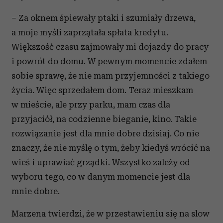
Partnerzy mogą połączyć te informacje z innymi danymi
otrzymanymi od Ciebie lub uzyskanymi podczas
– Za oknem śpiewały ptaki i szumiały drzewa,
korzystania z ich usług.
a moje myśli zaprzątała spłata kredytu.
Większość czasu zajmowały mi dojazdy do pracy
i powrót do domu. W pewnym momencie zdałem
sobie sprawę, że nie mam przyjemności z takiego
życia. Więc sprzedałem dom. Teraz mieszkam
w mieście, ale przy parku, mam czas dla
przyjaciół, na codzienne bieganie, kino. Takie
rozwiązanie jest dla mnie dobre dzisiaj. Co nie
znaczy, że nie myślę o tym, żeby kiedyś wrócić na
wieś i uprawiać grządki. Wszystko zależy od
wyboru tego, co w danym momencie jest dla
mnie dobre.
Marzena twierdzi, że w przestawieniu się na slow