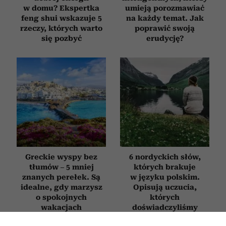
w domu? Ekspertka
umieją porozmawiać
feng shui wskazuje 5
na każdy temat. Jak
rzeczy, których warto
poprawić swoją
się pozbyć
erudycję?
Greckie wyspy bez
6 nordyckich słów,
tłumów – 5 mniej
których brakuje
znanych perełek. Są
w języku polskim.
idealne, gdy marzysz
Opisują uczucia,
o spokojnych
których
wakacjach
doświadczyliśmy
chociaż raz w życiu