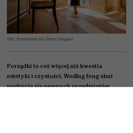
(Fot. RossHelen via Getty Images)
Porządki to coś więcej niż kwestia
estetyki i czystości. Według feng shui
pozbycie się pewnych przedmiotów
pomaga oczyścić przestrzeń z zastygłej
energii i przywrócić zaburzoną
harmonię. Ekspertka Helen Ye Plehn
wskazuje pięć rzeczy, które najbardziej