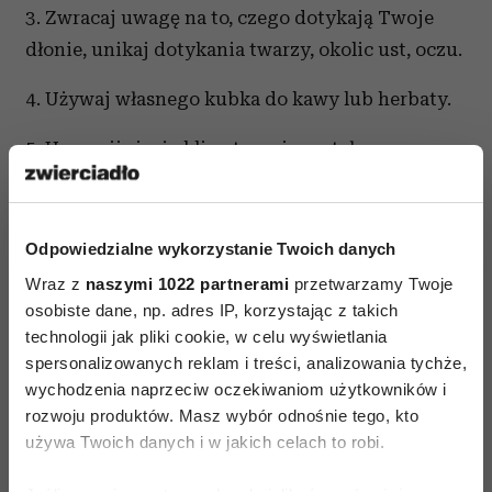
3. Zwracaj uwagę na to, czego dotykają Twoje
dłonie, unikaj dotykania twarzy, okolic ust, oczu.
4. Używaj własnego kubka do kawy lub herbaty.
5. Upewnij się, że klimatyzacja została
wyczyszczona po zimie. Unikaj bezpośredniej
ekspozycji na schłodzone powietrze.
Odpowiedzialne wykorzystanie Twoich danych
6. Kwestia higieny w biurze to kwestia Twojego
Wraz z
naszymi 1022 partnerami
przetwarzamy Twoje
zdrowia. Jeśli uważasz, że w Twojej firmie nie są
osobiste dane, np. adres IP, korzystając z takich
spełniane standardy, rozważ zgłoszenie tego
technologii jak pliki cookie, w celu wyświetlania
problemu np. w dziale HR.
spersonalizowanych reklam i treści, analizowania tychże,
wychodzenia naprzeciw oczekiwaniom użytkowników i
rozwoju produktów. Masz wybór odnośnie tego, kto
używa Twoich danych i w jakich celach to robi.