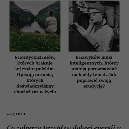
6 nordyckich słów,
6 nawyków ludzi
których brakuje
inteligentnych, którzy
w języku polskim.
umieją porozmawiać
Opisują uczucia,
na każdy temat. Jak
których
poprawić swoją
doświadczyliśmy
erudycję?
chociaż raz w życiu
WNĘTRZA
Co zaburza przepływ dobrej energii w