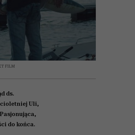
nił
relację z pieniędzmi
ane
zonu
XT FILM
d ds.
ioletniej Uli,
. Pasjonująca,
ci do końca.