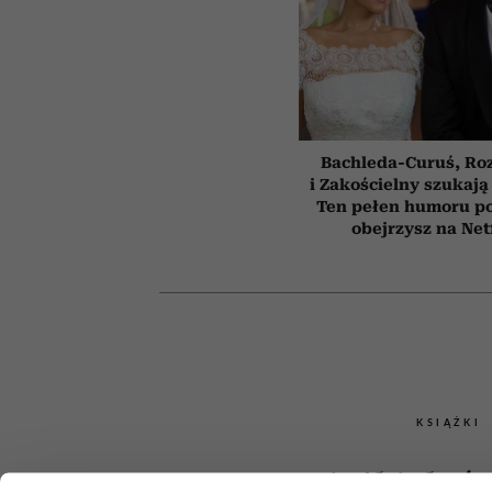
Bachleda-Curuś, Ro
i Zakościelny szukają
Ten pełen humoru pol
obejrzysz na Net
KSIĄŻKI
Książki, któr