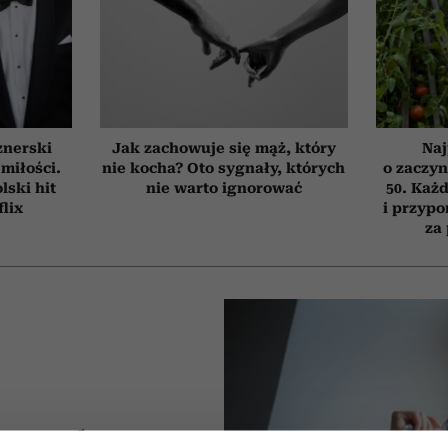
znerski
Jak zachowuje się mąż, który
Naj
 miłości.
nie kocha? Oto sygnały, których
o zaczyn
ski hit
nie warto ignorować
50. Każd
flix
i przypo
za
e trzeba