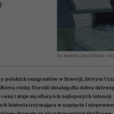
h
 5,
kwestie, o których wciąż
skutki dla związku i dla
Miller s. 5, odc. 6]
Raport Lyst ujaw
boimy się mówić
partnerki
najbardziej pożąd
ubrania i marki se
fot. MONIKA LENCZEWSKA / NE
ny polskich emigrantów w Szwecji, którym Urzą
iera córkę. Dorośli działają dla dobra dziewięc
 cenę i staje się ofiarą ich najlepszych intencji
ach historia trzymająca w napięciu i niepewnoś
lskiego dramatu ze skandynawskim thrillerem