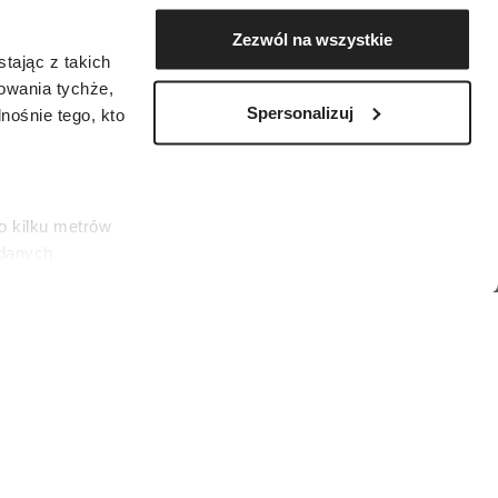
Zezwól na wszystkie
tając z takich
zowania tychże,
Spersonalizuj
ośnie tego, kto
o kilku metrów
 danych
łasne
ać swoją zgodę w
społecznościowe
es)
dostępniamy
nformacje z