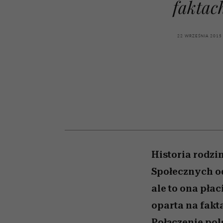
faktac
kawę z Kasią Miller”, s.
girls”
odc. 7]
22 WRZEŚNIA 2015
Historia rodzi
Społecznych odb
ale to ona płaci
oparta na fakt
Połączenie po