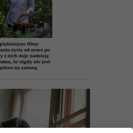
piękniejsze filmy
aniu życia od nowa po
y z nich daje nadzieję
mina, że nigdy nie jest
 późno na zmianę