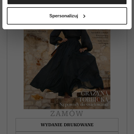
Identyfikować Twoje urządzenie, aktywnie
analizując charakteryzującego je zbiory danych
Spersonalizuj
(fingerprinting, czyli wirtualny odcisk palca)
Dowiedz się więcej odnośnie tego, jak Twoje osobiste
dane są przetwarzane oraz ustaw własne preferencje w
sekcji szczegółów
. W Deklaracji plików cookie możesz
zmienić lub wycofać swoją zgodę w dowolnej chwili.
Wykorzystujemy pliki cookie do spersonalizowania treści
i reklam, aby oferować funkcje społecznościowe i
analizować ruch w naszej witrynie. Informacje o tym, jak
korzystasz z naszej witryny, udostępniamy partnerom
społecznościowym, reklamowym i analitycznym.
Partnerzy mogą połączyć te informacje z innymi danymi
otrzymanymi od Ciebie lub uzyskanymi podczas
ZAMÓW
korzystania z ich usług.
WYDANIE DRUKOWANE