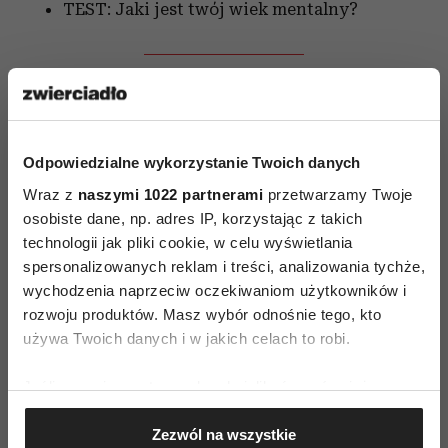
TEST: Jaki jest twój wiek mentalny?
Wiecej w Sensie 12/2015.
Kup teraz!
Odpowiedzialne wykorzystanie Twoich danych
SENS także w wersji
Wraz z
naszymi 1022 partnerami
przetwarzamy Twoje
elektronicznej
osobiste dane, np. adres IP, korzystając z takich
technologii jak pliki cookie, w celu wyświetlania
spersonalizowanych reklam i treści, analizowania tychże,
wychodzenia naprzeciw oczekiwaniom użytkowników i
rozwoju produktów. Masz wybór odnośnie tego, kto
używa Twoich danych i w jakich celach to robi.
Jeśli wyrazisz na to zgodę, chcielibyśmy również:
Gromadzić dane dotyczące Twojej lokalizacji
AUTOPROMOCJA
Zezwól na wszystkie
geograficznej z dokładnością nawet do kilku metrów