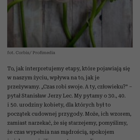
fot. Corbis/ Profimedia
To, jak interpretujemy etapy, które pojawiają się
w naszym życiu, wpływa na to, jak je
przeżywamy. „Czas robi swoje. A ty, człowieku?” –
pytał Stanisław Jerzy Lec. My pytamy o 30., 40.
i 50. urodziny kobiety, dla których był to
początek cudownej przygody. Może, ich wzorem,
zamiast narzekać, że się starzejemy, pomyślimy,
że czas wypełnia nas mądrością, spokojem