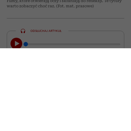
Filmy, które otwierają oczy i skłaniają do refleksji. Te tytuły
warto zobaczyć choć raz. (Fot. mat. prasowe)
ODSŁUCHAJ ARTYKUŁ
00:00
08:44
Nie każdy film kończy się wraz z
napisami końcowymi. Są takie historie,
które zostają z nami na długo. Wracają w
najmniej spodziewanych momentach,
prowokują do zadawania pytań i