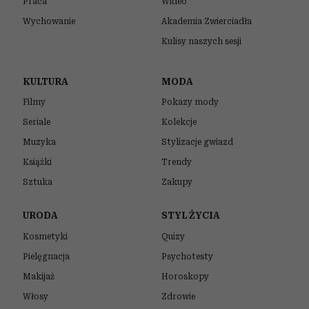
Praca
Wideo
Wychowanie
Akademia Zwierciadła
Kulisy naszych sesji
KULTURA
MODA
Filmy
Pokazy mody
Seriale
Kolekcje
Muzyka
Stylizacje gwiazd
Książki
Trendy
Sztuka
Zakupy
URODA
STYL ŻYCIA
Kosmetyki
Quizy
Pielęgnacja
Psychotesty
Makijaż
Horoskopy
Włosy
Zdrowie