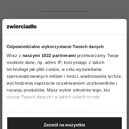
Wiecej w Sensie 07/2016.
Kup teraz!
Odpowiedzialne wykorzystanie Twoich danych
SENS także w wersji
Wraz z
naszymi 1022 partnerami
przetwarzamy Twoje
elektronicznej
osobiste dane, np. adres IP, korzystając z takich
technologii jak pliki cookie, w celu wyświetlania
spersonalizowanych reklam i treści, analizowania tychże,
wychodzenia naprzeciw oczekiwaniom użytkowników i
rozwoju produktów. Masz wybór odnośnie tego, kto
używa Twoich danych i w jakich celach to robi.
Jeśli wyrazisz na to zgodę, chcielibyśmy również:
Gromadzić dane dotyczące Twojej lokalizacji
Zezwól na wszystkie
geograficznej z dokładnością nawet do kilku metrów