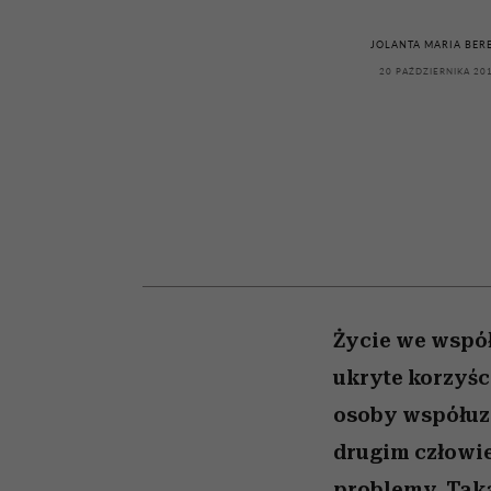
kawę z Kasią Miller”, s.
girls”
odc. 7]
JOLANTA MARIA BER
20 PAŹDZIERNIKA 20
Życie we współ
ukryte korzyści
osoby współuza
drugim człowiek
problemy. Taka