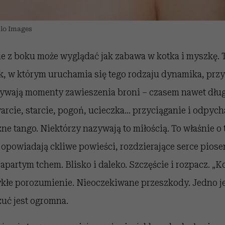
alo Images
e z boku może wyglądać jak zabawa w kotka i myszkę.
, w którym uruchamia się tego rodzaju dynamika, prz
ywają momenty zawieszenia broni – czasem nawet długi
rcie, starcie, pogoń, ucieczka... przyciąganie i odpych
zne tango. Niektórzy nazywają to miłością. To właśnie o 
opowiadają ckliwe powieści, rozdzierające serce piose
zapartym tchem. Blisko i daleko. Szczęście i rozpacz. „
wykłe porozumienie. Nieoczekiwane przeszkody. Jedno j
uć jest ogromna.