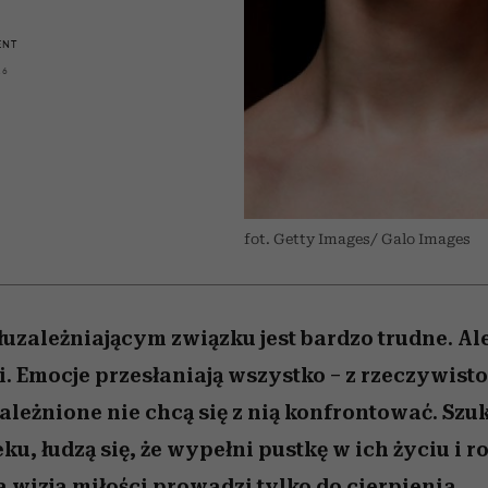
 5,
kwestie, o których wciąż
skutki dla związku i dla
Miller s. 5, odc. 6]
Raport Lyst ujaw
boimy się mówić
partnerki
najbardziej pożąd
ENT
ubrania i marki se
16
fot. Getty Images/ Galo Images
uzależniającym związku jest bardzo trudne. Ale
. Emocje przesłaniają wszystko – z rzeczywistoś
leżnione nie chcą się z nią konfrontować. Szuk
u, łudzą się, że wypełni pustkę w ich życiu i r
 wizja miłości prowadzi tylko do cierpienia.