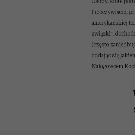
Osoby, które pode
I rzeczywiście, p
amerykańskiej ter
związki”, dochodzi
(często zaniedbuj
oddając się jaki
Nałogowcem Kocha