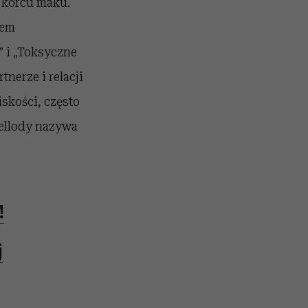
w korcu maku.
iem
” i „Toksyczne
tnerze i relacji
iskości, często
Mellody nazywa
!
j