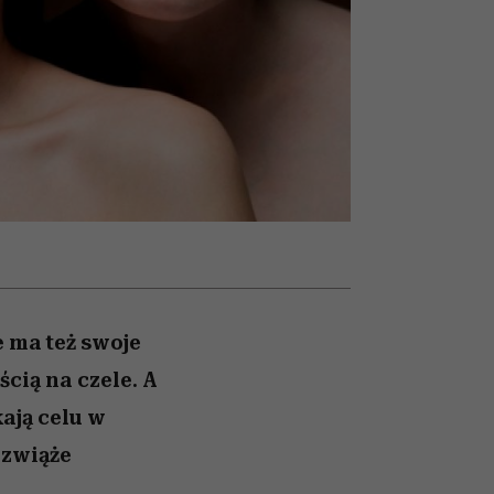
nił
relację z pieniędzmi
ane
zonu
 ma też swoje
cią na czele. A
ają celu w
ozwiąże