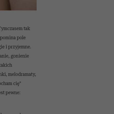
 Tymczasem tak
ypomina pole
e i przyjemne.
anie, gonienie
takich
nki, melodramaty,
Kocham cię”
est pewne: