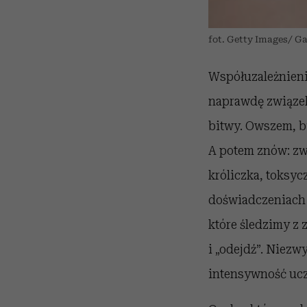
fot. Getty Images/ G
Współuzależnieni
naprawdę związek
bitwy. Owszem, b
A potem znów: zwa
króliczka, toksyc
doświadczeniach 
które śledzimy z 
i „odejdź”. Niez
intensywność ucz