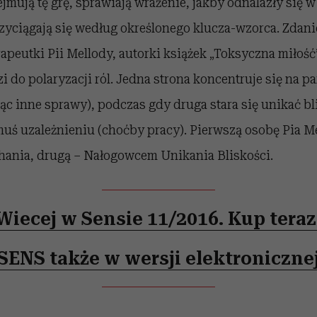
jmują tę grę, sprawiają wrażenie, jakby odnalazły się 
rzyciągają się według określonego klucza-wzorca. Zdan
apeutki Pii Mellody, autorki książek „Toksyczna miłość
 do polaryzacji ról. Jedna strona koncentruje się na par
ąc inne sprawy), podczas gdy druga stara się unikać bl
emuś uzależnieniu (choćby pracy). Pierwszą osobę Pia 
nia, drugą – Nałogowcem Unikania Bliskości.
Wiecej w Sensie 11/2016. Kup teraz
SENS także w wersji elektroniczne