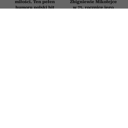
miłości. Ten pełen
Zbigniewie Mikołejce
humoru polski hit
w 75. rocznicę jego
obejrzysz na Netflix
urodzin
HOROSKOP
Horoskop tygodniowy dla Panny na
27 lipca–2 sierpnia 2026
27 LIPCA 2026