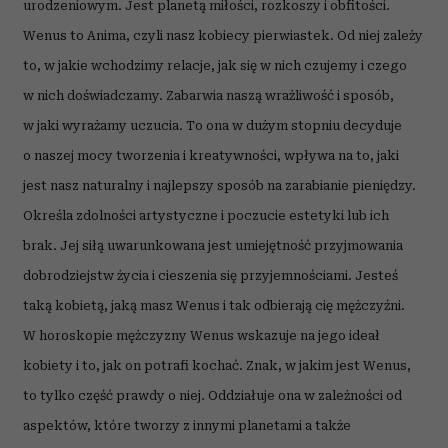
urodzeniowym. Jest planetą miłości, rozkoszy i obfitości.
Wenus to Anima, czyli nasz kobiecy pierwiastek. Od niej zależy
to, w jakie wchodzimy relacje, jak się w nich czujemy i czego
w nich doświadczamy. Zabarwia naszą wrażliwość i sposób,
w jaki wyrażamy uczucia. To ona w dużym stopniu decyduje
o naszej mocy tworzenia i kreatywności, wpływa na to, jaki
jest nasz naturalny i najlepszy sposób na zarabianie pieniędzy.
Określa zdolności artystyczne i poczucie estetyki lub ich
brak. Jej siłą uwarunkowana jest umiejętność przyjmowania
dobrodziejstw życia i cieszenia się przyjemnościami. Jesteś
taką kobietą, jaką masz Wenus i tak odbierają cię mężczyźni.
W horoskopie mężczyzny Wenus wskazuje na jego ideał
kobiety i to, jak on potrafi kochać. Znak, w jakim jest Wenus,
to tylko część prawdy o niej. Oddziałuje ona w zależności od
aspektów, które tworzy z innymi planetami a także