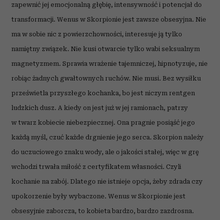
zapewnić jej
emocjonalną głębię, intensywność i potencjał do
transformacji. Wenus w Skorpionie jest zawsze obsesyjna. Nie
ma w sobie nic z powierzchowności, interesuje ją tylko
namiętny związek. Nie kusi otwarcie tylko wabi seksualnym
magnetyzmem. Sprawia wrażenie tajemniczej, hipnotyzuje, nie
robiąc żadnych gwałtownych ruchów. Nie musi. Bez wysiłku
prześwietla przyszłego kochanka, bo jest niczym rentgen
ludzkich dusz. A kiedy on jest już w jej ramionach, patrzy
w twarz kobiecie niebezpiecznej. Ona pragnie posiąść jego
każdą myśl, czuć każde drgnienie jego serca. Skorpion należy
do uczuciowego znaku wody, ale o jakości stałej, więc w grę
wchodzi trwała miłość z certyfikatem własności. Czyli
kochanie na zabój. Dlatego nie istnieje opcja, żeby zdrada czy
upokorzenie były wybaczone. Wenus w Skorpionie jest
obsesyjnie zaborcza, to kobieta bardzo, bardzo zazdrosna.