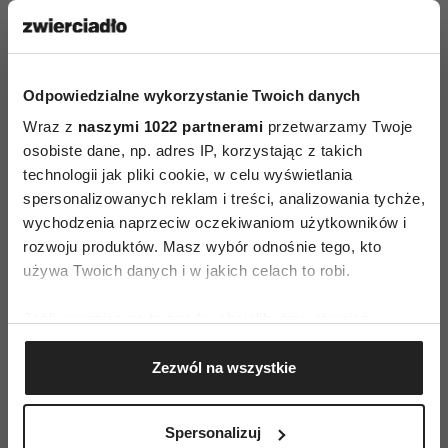
czym słodko skapitulować. Chce poznać ból
rozkoszy, zgłębić tajemnicę balansowania na
granicy cierpienia i przyjemności. Uzależnia
seksualnie i sama bywa od łóżkowych rozkoszy
Odpowiedzialne wykorzystanie Twoich danych
uzależniona. W związku tej Wenus pojawia się
Wraz z
naszymi 1022 partnerami
przetwarzamy Twoje
osobiste dane, np. adres IP, korzystając z takich
zazwyczaj zdrada lub przynajmniej jej cień
technologii jak pliki cookie, w celu wyświetlania
w przypadku chorobliwych podejrzeń. Jej
spersonalizowanych reklam i treści, analizowania tychże,
głęboka zazdrość kreuje rzeczywistość rodem
wychodzenia naprzeciw oczekiwaniom użytkowników i
z thillerów erotycznych. Ona sama zresztą ma
rozwoju produktów. Masz wybór odnośnie tego, kto
skłonności do tajnych mrocznych romansów,
używa Twoich danych i w jakich celach to robi.
które stają się ujściem jej seksualnych żądzy.
Jeśli wyrazisz na to zgodę, chcielibyśmy również:
Jasne strony (przy harmonijnych aspektach planety):
Gromadzić dane dotyczące Twojej lokalizacji
Zezwól na wszystkie
geograficznej z dokładnością nawet do kilku metrów
fascynujący erotyzm, intensywna zmysłowość, namiętność,
Identyfikować Twoje urządzenie, aktywnie
miłosny czar, oddanie.
analizując charakteryzującego je zbiory danych
Spersonalizuj
(fingerprinting, czyli wirtualny odcisk palca)