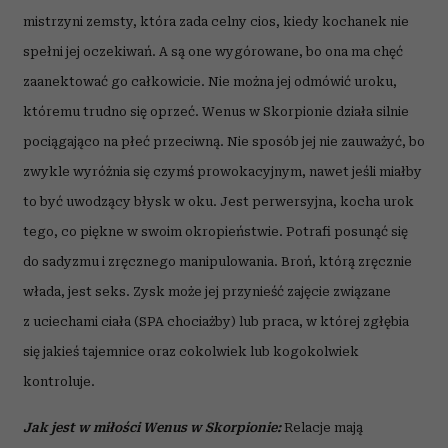
mistrzyni zemsty, która zada celny cios, kiedy kochanek nie
spełni jej oczekiwań. A są one wygórowane, bo ona ma chęć
zaanektować go całkowicie. Nie można jej odmówić uroku,
któremu trudno się oprzeć. Wenus w Skorpionie działa silnie
pociągająco na płeć przeciwną. Nie sposób jej nie zauważyć, bo
zwykle wyróżnia się czymś prowokacyjnym, nawet jeśli miałby
to być uwodzący błysk w oku. Jest perwersyjna, kocha urok
tego, co piękne w swoim okropieństwie. Potrafi posunąć się
do sadyzmu i zręcznego manipulowania. Broń, którą zręcznie
włada, jest seks. Zysk może jej przynieść zajęcie związane
z uciechami ciała (SPA chociażby) lub praca, w której zgłębia
się jakieś tajemnice oraz cokolwiek lub kogokolwiek
kontroluje.
Jak jest w miłości Wenus w Skorpionie:
Relacje mają