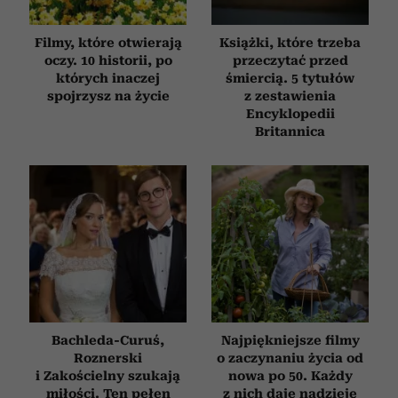
Filmy, które otwierają
Książki, które trzeba
oczy. 10 historii, po
przeczytać przed
których inaczej
śmiercią. 5 tytułów
spojrzysz na życie
z zestawienia
Encyklopedii
Britannica
Bachleda-Curuś,
Najpiękniejsze filmy
Roznerski
o zaczynaniu życia od
i Zakościelny szukają
nowa po 50. Każdy
miłości. Ten pełen
z nich daje nadzieję