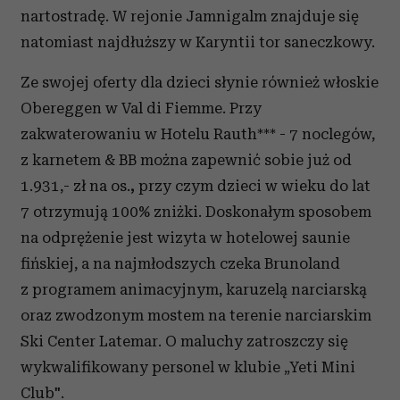
nartostradę. W rejonie Jamnigalm znajduje się
natomiast najdłuższy w Karyntii tor saneczkowy.
Ze swojej oferty dla dzieci słynie również włoskie
Obereggen w Val di Fiemme. Przy
zakwaterowaniu w Hotelu Rauth*** - 7 noclegów,
z karnetem & BB można zapewnić sobie już od
1.931,- zł na os.
,
przy czym dzieci w wieku do lat
7 otrzymują 100% zniżki. Doskonałym sposobem
na odprężenie jest wizyta w hotelowej saunie
fińskiej, a na najmłodszych czeka Brunoland
z programem animacyjnym, karuzelą narciarską
oraz zwodzonym mostem na terenie narciarskim
Ski Center Latemar. O maluchy zatroszczy się
wykwalifikowany personel w klubie „Yeti Mini
Club".