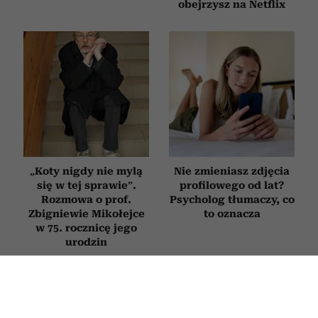
obejrzysz na Netflix
„Koty nigdy nie mylą
Nie zmieniasz zdjęcia
się w tej sprawie”.
profilowego od lat?
Rozmowa o prof.
Psycholog tłumaczy, co
Zbigniewie Mikołejce
to oznacza
w 75. rocznicę jego
urodzin