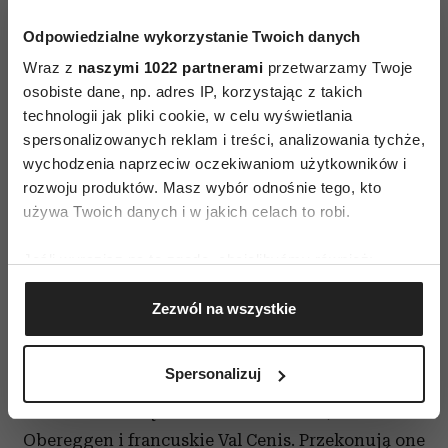
Wiele ośrodków narciarskich proponuje kursy
Odpowiedzialne wykorzystanie Twoich danych
narciarskie dopasowane do wieku ich
Wraz z
naszymi 1022 partnerami
przetwarzamy Twoje
uczestników. Dla maluchów w wieku
osobiste dane, np. adres IP, korzystając z takich
przedszkolnym w ofercie są specjalne kursy
technologii jak pliki cookie, w celu wyświetlania
narciarskie wzbogacone o gry i zabawy na
spersonalizowanych reklam i treści, analizowania tychże,
śniegu. Decydując się na wypożyczenie sprzętu
wychodzenia naprzeciw oczekiwaniom użytkowników i
rozwoju produktów. Masz wybór odnośnie tego, kto
przy kupnie wycieczki oraz rezerwację kursów
używa Twoich danych i w jakich celach to robi.
z firmą SnowTrex, można zaoszczędzić nawet do
kilkudziesięciu procent. Wypożyczając sprzęt,
Jeśli wyrazisz na to zgodę, chcielibyśmy również:
unikniemy niepotrzebnych kosztów,
Gromadzić dane dotyczące Twojej lokalizacji
w przypadku gdy dzieciom nie spodoba się na
Zezwól na wszystkie
geograficznej z dokładnością nawet do kilku metrów
Identyfikować Twoje urządzenie, aktywnie
przykład narciarstwo.
analizując charakteryzującego je zbiory danych
Spersonalizuj
Do miejscowości z najbardziej atrakcyjną ofertą
(fingerprinting, czyli wirtualny odcisk palca)
dla dzieci należą: austriackie Mallnitz, włoskie
Dowiedz się więcej odnośnie tego, jak Twoje osobiste
dane są przetwarzane oraz ustaw własne preferencje w
Obereggen i francuskie Val Cenis. Przekonują one