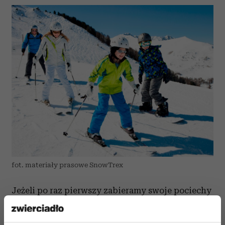
fot. materiały prasowe SnowTrex
Jeżeli po raz pierwszy zabieramy swoje pociechy
na urlop zimowy, warto pomyśleć
o wypożyczeniu sprzętu lub rezerwacji kursu.