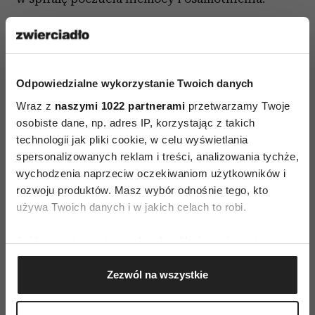
Wydaje się, że znacznie łatwiej w tej kwestii mają
panowie. Kulturowo, to im przypisana jest rola
pracujących, zasilających dom i dbających
Odpowiedzialne wykorzystanie Twoich danych
o bezpieczeństwo domowników. Nic więc
Wraz z
naszymi 1022 partnerami
przetwarzamy Twoje
dziwnego, że dla wielu z nich główna aktywność
osobiste dane, np. adres IP, korzystając z takich
po powrocie z pracy ogranicza się do
technologii jak pliki cookie, w celu wyświetlania
przysłowiowego włączenia telewizora i zaśnięciu
spersonalizowanych reklam i treści, analizowania tychże,
przed jego ekranem z butelką piwa z nadzieją, że
wychodzenia naprzeciw oczekiwaniom użytkowników i
rozwoju produktów. Masz wybór odnośnie tego, kto
cała resztę domowego życia ogarnie partnerka.
używa Twoich danych i w jakich celach to robi.
Obecnie ten model mężczyzny po pracy nieco
ewoluuje, gdyż zamiast telewizora jest ekran
Jeśli wyrazisz na to zgodę, chcielibyśmy również:
komputera lub niekończące się rozmowy
Gromadzić dane dotyczące Twojej lokalizacji
służbowe przez służbową komórkę. Zresztą
Zezwól na wszystkie
geograficznej z dokładnością nawet do kilku metrów
Identyfikować Twoje urządzenie, aktywnie
panowie nie uciekają się do takich sposobów bez
analizując charakteryzującego je zbiory danych