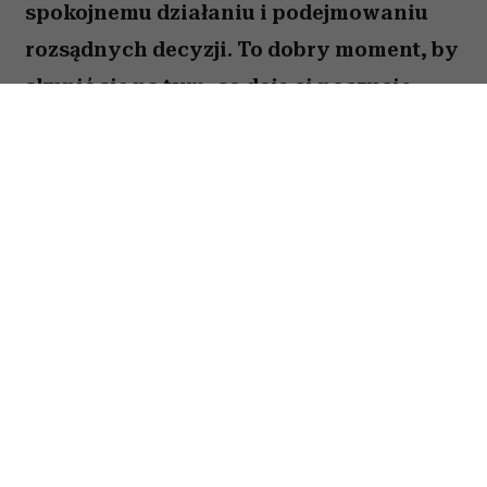
spokojnemu działaniu i podejmowaniu
rozsądnych decyzji. To dobry moment, by
skupić się na tym, co daje ci poczucie
stabilności i bezpieczeństwa. Choć wokół
może dziać się wiele, największe korzyści
przyniesie konsekwencja i cierpliwość.
Sprawdź, co gwiazdy przygotowały dla
Byka na okres od 27 lipca do 2 sierpnia
2026 roku.
Spis treści:
Horoskop tygodniowy 27 lipca–2 sierpnia
2026 – Byk