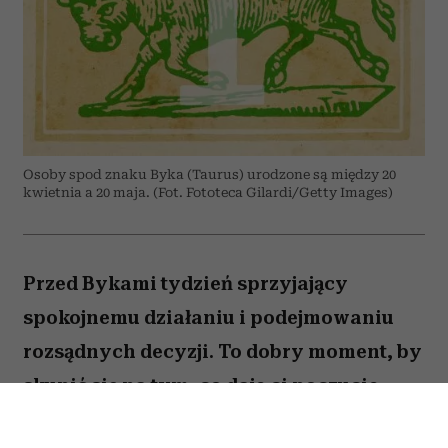
Osoby spod znaku Byka (Taurus) urodzone są między 20
kwietnia a 20 maja. (Fot. Fototeca Gilardi/Getty Images)
Przed Bykami tydzień sprzyjający
spokojnemu działaniu i podejmowaniu
rozsądnych decyzji. To dobry moment, by
skupić się na tym, co daje ci poczucie
stabilności i bezpieczeństwa. Choć wokół