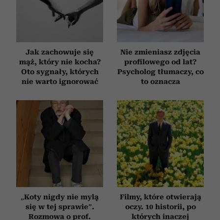
otrzymanymi od Ciebie lub uzyskanymi podczas
korzystania z ich usług.
Jak zachowuje się
Nie zmieniasz zdjęcia
mąż, który nie kocha?
profilowego od lat?
Oto sygnały, których
Psycholog tłumaczy, co
nie warto ignorować
to oznacza
„Koty nigdy nie mylą
Filmy, które otwierają
się w tej sprawie”.
oczy. 10 historii, po
Rozmowa o prof.
których inaczej