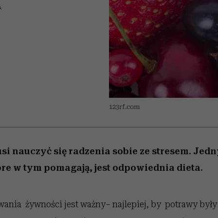
 5,
zupełny brak ogłady
pierwszy zwiastun
Miller s. 5, odc. 6]
Raport Lyst ujaw
A
ie
najbardziej pożąd
ubrania i marki se
123rf.com
si nauczyć się radzenia sobie ze stresem. Jed
re w tym pomagają, jest odpowiednia dieta.
ania żywności jest ważny– najlepiej, by potrawy był