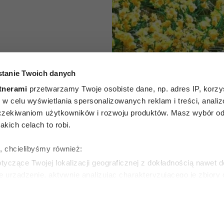
tanie Twoich danych
otwierają
tnerami
przetwarzamy Twoje osobiste dane, np. adres IP, korzys
ie, w celu wyświetlania spersonalizowanych reklam i treści, anali
orii, po
zekiwaniom użytkowników i rozwoju produktów. Masz wybór odn
kich celach to robi.
aczej
ę, chcielibyśmy również:
a życie
yczące Twojej lokalizacji geograficznej z dokładnością nawet d
e urządzenie, aktywnie analizując charakteryzującego je zbiory
wirtualny odcisk palca)
KI
ie tego, jak Twoje osobiste dane są przetwarzane oraz ustaw w
zegółów
. W Deklaracji plików cookie możesz zmienić lub wycof