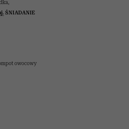
ądka,
j.
ŚNIADANIE
 kompot owocowy