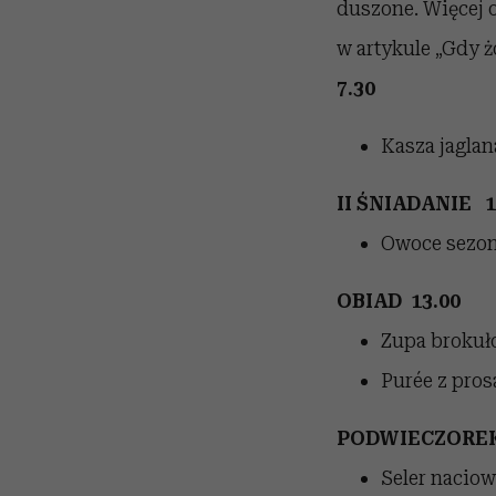
duszone. Więcej o
w artykule „Gdy 
7.30
Kasza jaglan
II ŚNIADANIE 1
Owoce sezono
OBIAD 13.00
Zupa brokuł
Purée z pros
PODWIECZOREK
Seler naciow