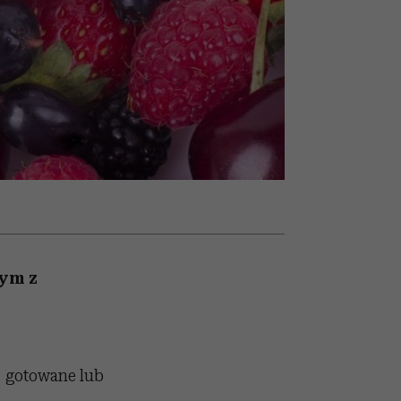
nił
skutki dla związku i dla
humoru historii
ane
partnerki
zonu
nym z
y gotowane lub