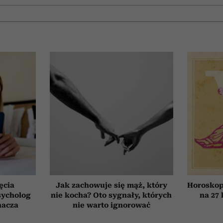
ęcia
Jak zachowuje się mąż, który
Horoskop
sycholog
nie kocha? Oto sygnały, których
na 27 
nacza
nie warto ignorować