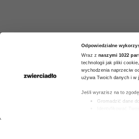
FILMY
Odpowiedzialne wykorzys
Filmy, które 
Wraz z
naszymi 1022 par
technologii jak pliki cook
oczy. 10 hist
wychodzenia naprzeciw oc
używa Twoich danych i w ja
których in
Jeśli wyrazisz na to zgod
spojrzysz n
Gromadzić dane dot
Identyfikować Twoj
(fingerprinting, czyli 
ROBERT CHOIŃS
Dowiedz się więcej odnośn
8 LIPCA 2026
preferencje w
sekcji szc