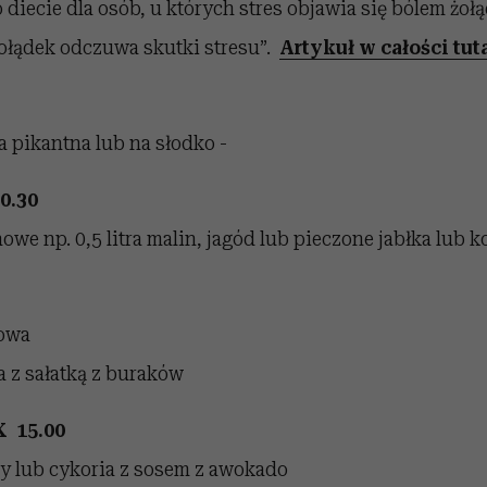
 diecie dla osób, u których stres objawia się bólem żoł
żołądek odczuwa skutki stresu”.
Artykuł w całości tuta
a pikantna lub na słodko -
0.30
we np. 0,5 litra malin, jagód lub pieczone jabłka lub
owa
a z sałatką z buraków
 15.00
y lub cykoria z sosem z awokado