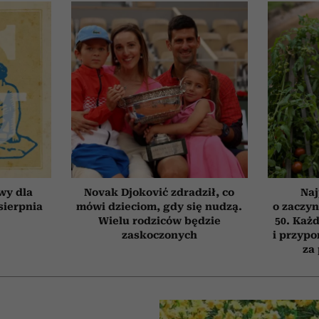
wy dla
Novak Djoković zdradził, co
Naj
 sierpnia
mówi dzieciom, gdy się nudzą.
o zaczyn
Wielu rodziców będzie
50. Każd
zaskoczonych
i przypo
za