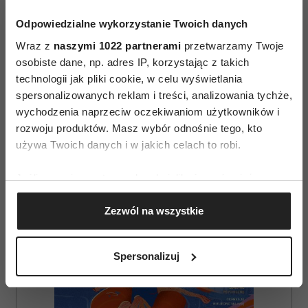
Odpowiedzialne wykorzystanie Twoich danych
Wraz z
naszymi 1022 partnerami
przetwarzamy Twoje
osobiste dane, np. adres IP, korzystając z takich
technologii jak pliki cookie, w celu wyświetlania
spersonalizowanych reklam i treści, analizowania tychże,
AUTOPROMOCJA
wychodzenia naprzeciw oczekiwaniom użytkowników i
rozwoju produktów. Masz wybór odnośnie tego, kto
używa Twoich danych i w jakich celach to robi.
Jeśli wyrazisz na to zgodę, chcielibyśmy również:
Gromadzić dane dotyczące Twojej lokalizacji
Zezwól na wszystkie
geograficznej z dokładnością nawet do kilku metrów
Identyfikować Twoje urządzenie, aktywnie
analizując charakteryzującego je zbiory danych
Spersonalizuj
(fingerprinting, czyli wirtualny odcisk palca)
Dowiedz się więcej odnośnie tego, jak Twoje osobiste
dane są przetwarzane oraz ustaw własne preferencje w