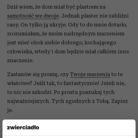
Dziś wiem, że dom miał być plastrem na
samotność we dwoje
. Jednak plaster nie zabliźni
rany. On tylko ją ukryje. Gdy to do mnie dotarło,
zrozumiałam, że moim nadrzędnym marzeniem
jest mieć obok siebie dobrego, kochającego
człowieka, wtedy i dom będzie miał całkiem inne
znaczenie.
Zastanów się proszę, czy
Twoje marzenia
to te
właściwe? Jeśli tak, to fantastycznie! Jeżeli nie,
to nic nie szkodzi. Po prostu poszukaj tych
najważniejszych. Tych zgodnych z Tobą. Zapisz
je.
Tekst:
trenerka biznesu i rozwoju osobistego,
life & business coach