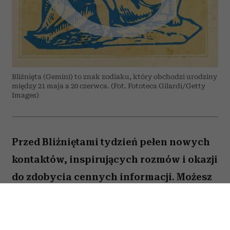
Bliźnięta (Gemini) to znak zodiaku, który obchodzi urodziny
między 21 maja a 20 czerwca. (Fot. Fototeca Gilardi/Getty
Images)
Przed Bliźniętami tydzień pełen nowych
kontaktów, inspirujących rozmów i okazji
do zdobycia cennych informacji. Możesz
odnieść wrażenie, że wiele spraw
zaczyna układać się na twoją korzyść,
jeśli tylko odważysz się wyjść z