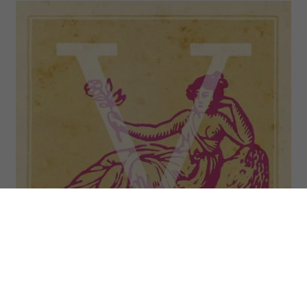
Osoby spod znaku Panny (Virgo) urodziły się między 23
sierpnia a 22 września. (Fot. Fototeca Gilardi/Getty Images)