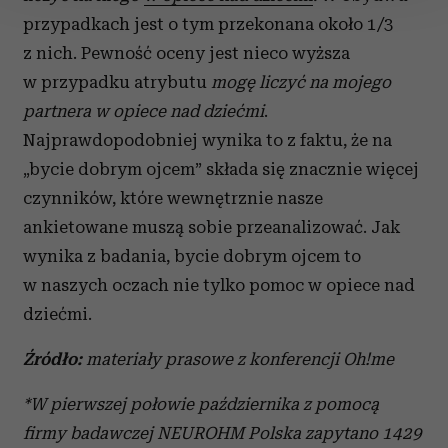
przypadkach jest o tym przekonana około 1/3
Wykorzystujemy pliki cookie do spersonalizowania treści
z nich. Pewność oceny jest nieco wyższa
i reklam, aby oferować funkcje społecznościowe i
w przypadku atrybutu
mogę liczyć na mojego
analizować ruch w naszej witrynie. Informacje o tym, jak
partnera w opiece nad dziećmi
.
korzystasz z naszej witryny, udostępniamy partnerom
społecznościowym, reklamowym i analitycznym.
Najprawdopodobniej wynika to z faktu, że na
Partnerzy mogą połączyć te informacje z innymi danymi
„bycie dobrym ojcem” składa się znacznie więcej
otrzymanymi od Ciebie lub uzyskanymi podczas
czynników, które wewnętrznie nasze
korzystania z ich usług.
ankietowane muszą sobie przeanalizować. Jak
wynika z badania, bycie dobrym ojcem to
w naszych oczach nie tylko pomoc w opiece nad
dziećmi.
Źródło:
materiały prasowe z konferencji Oh!me
*W pierwszej połowie października z pomocą
firmy badawczej NEUROHM Polska zapytano 1429