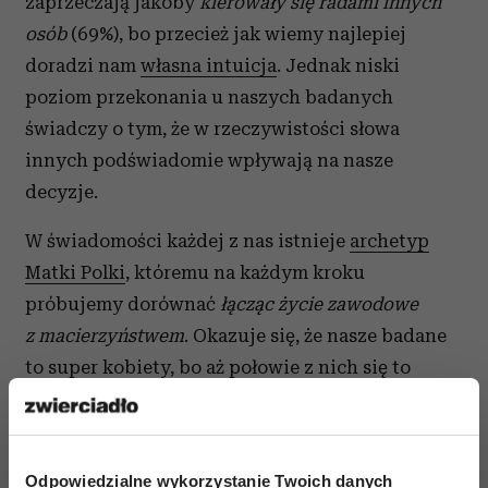
zaprzeczają jakoby
kierowały się radami innych
osób
(69%), bo przecież jak wiemy najlepiej
doradzi nam
własna intuicja
. Jednak niski
poziom przekonania u naszych badanych
świadczy o tym, że w rzeczywistości słowa
innych podświadomie wpływają na nasze
decyzje.
W świadomości każdej z nas istnieje
archetyp
Matki Polki
, któremu na każdym kroku
próbujemy dorównać
łącząc życie zawodowe
z macierzyństwem
. Okazuje się, że nasze badane
to super kobiety, bo aż połowie z nich się to
udaje. Co więcej, postawa ta jest ugruntowana,
a ankietowane mocno w to wierzą. Ponadto,
prawie połowa bez wahania twierdzi, że
praca
Odpowiedzialne wykorzystanie Twoich danych