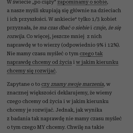
W świecie „po ciąży”
zapominamy o sobie
,
a nasze myśli skupiają się głównie na dzieciach
i ich przyszłości. W ankiecie* tylko 1/3 kobiet
przyznała, że
ma czas dbać o siebie
i
czuje, że się
rozwija
. Co więcej, jeszcze mniej z nich
naprawdę w to wierzy (odpowiednio 9% i 12%).
Nie mamy czasu myśleć o tym
czego tak
naprawdę chcemy od życia
i
w jakim kierunku
chcemy się rozwijać
.
Zapytane o to
czy
znamy swoje marzenia
,
w
znacznej większości deklarujemy, że wiemy
czego chcemy od życia i w jakim kierunku
chcemy je rozwijać. Jednak, jak wynika
z badania tak naprawdę nie mamy czasu myśleć
o tym czego MY chcemy. Chwilę na takie