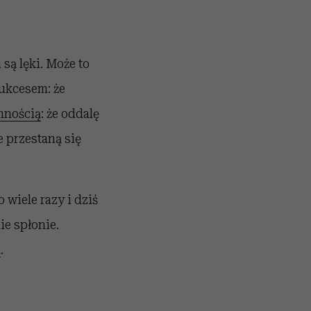
 są lęki. Może to
sukcesem: że
mnością
: że oddalę
e przestaną się
wiele razy i dziś
ie spłonie.
a
.