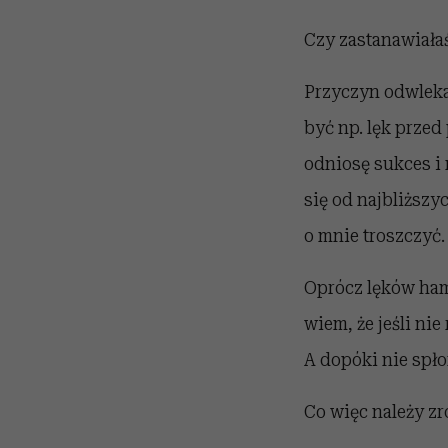
Czy zastanawiałaś
Przyczyn odwlek
być np. lęk przed 
odniosę sukces i
się od najbliższyc
o mnie troszczyć.
Oprócz lęków hamu
wiem, że jeśli ni
A dopóki nie spł
Co więc należy zr