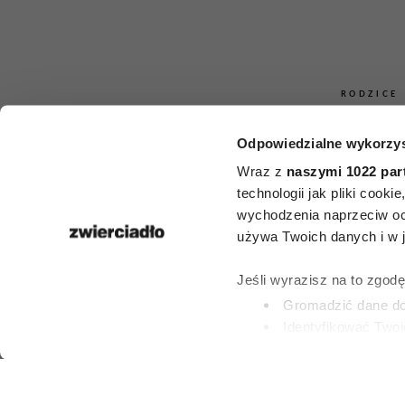
RODZICE
Novak Djo
Odpowiedzialne wykorzys
Wraz z
naszymi 1022 par
zdradził, c
technologii jak pliki cook
wychodzenia naprzeciw oc
dzieciom, g
używa Twoich danych i w ja
nudzą. Wielu 
Jeśli wyrazisz na to zgod
będzie zasko
Gromadzić dane dot
Identyfikować Twoj
(fingerprinting, czyli 
Dowiedz się więcej odnośn
ROBERT CHOIŃS
preferencje w
sekcji szc
2 LIPCA 2026