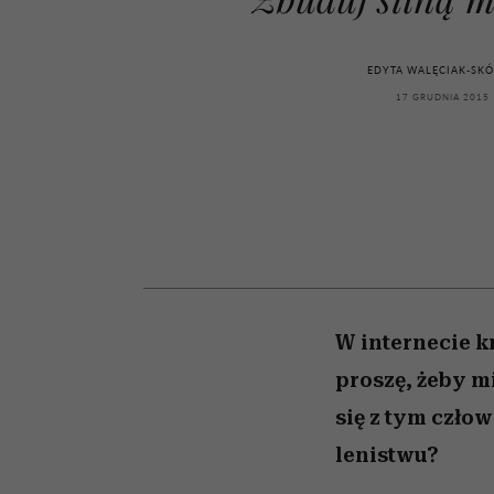
powinien znać odpowi
kawę z Kasią Miller”, s.
weterynarz”
odc. 7]
EDYTA WALĘCIAK-SK
17 GRUDNIA 2015
W internecie k
proszę, żeby mi
się z tym czło
lenistwu?