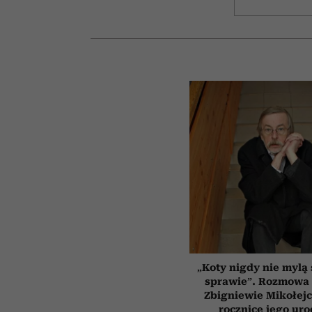
„Koty nigdy nie mylą 
sprawie”. Rozmowa 
Zbigniewie Mikołejc
rocznicę jego uro