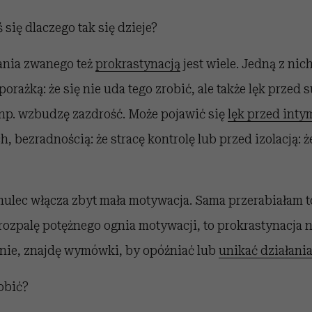
 się dlaczego tak się dzieje?
ania zwanego też
prokrastynacją
jest wiele. Jedną z nich
porażką: że się nie uda tego zrobić, ale także lęk przed 
 np. wzbudzę zazdrość. Może pojawić się
lęk przed inty
h, bezradnością: że stracę kontrolę lub przed izolacją: ż
lec włącza zbyt mała motywacja. Sama przerabiałam to 
e rozpalę potężnego ognia motywacji, to prokrastynacja n
onie, znajdę wymówki, by opóźniać lub
unikać działani
obić?