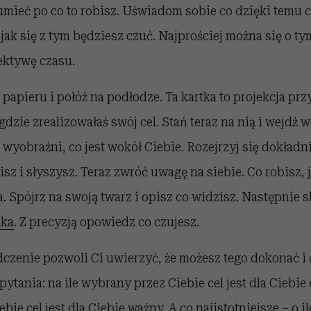
mieć po co to robisz. Uświadom sobie co dzięki temu c
i jak się z tym będziesz czuć. Najprościej można się o t
ektywę czasu.
papieru i połóż na podłodze. Ta kartka to projekcja przy
dzie zrealizowałaś swój cel. Stań teraz na nią i wejdź w
wyobraźni, co jest wokół Ciebie. Rozejrzyj się dokładni
sz i słyszysz. Teraz zwróć uwagę na siebie. Co robisz, 
a. Spójrz na swoją twarz i opisz co widzisz. Następnie s
dka
. Z precyzją opowiedz co czujesz.
dczenie pozwoli Ci uwierzyć, że możesz tego dokonać i
tania: na ile wybrany przez Ciebie cel jest dla Ciebie d
ie cel jest dla Ciebie ważny. A co najistotniejsze – o il