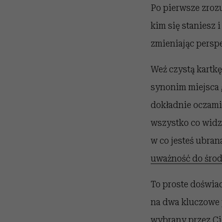
Po pierwsze zrozu
kim się staniesz 
zmieniając persp
Weź czystą kartkę 
synonim miejsca g
dokładnie oczami 
wszystko co widzi
w co jesteś ubran
uważność do śro
To proste doświa
na dwa kluczowe py
wybrany przez Cieb