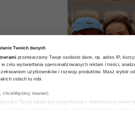
ković
tanie Twoich danych
tnerami
przetwarzamy Twoje osobiste dane, np. adres IP, korzys
o mówi
ie, w celu wyświetlania spersonalizowanych reklam i treści, anali
zekiwaniom użytkowników i rozwoju produktów. Masz wybór odn
dy się
kich celach to robi.
rodziców
ę, chcielibyśmy również:
czonych
yczące Twojej lokalizacji geograficznej z dokładnością nawet d
e urządzenie, aktywnie analizując charakteryzującego je zbiory
wirtualny odcisk palca)
ie tego, jak Twoje osobiste dane są przetwarzane oraz ustaw w
KI
zegółów
. W Deklaracji plików cookie możesz zmienić lub wycof