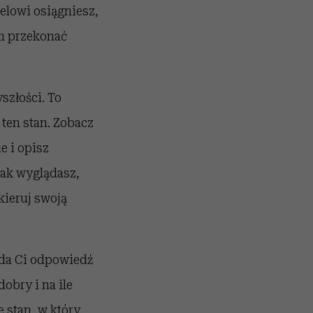
elowi osiągniesz,
ym przekonać
szłości. To
 ten stan. Zobacz
e i opisz
jak wyglądasz,
kieruj swoją
 da Ci odpowiedź
obry i na ile
e stan, w który