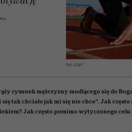
edź
 5,
przekraczają swoje granice
Wiemy, gdzie go kupić
Miller s. 5, odc. 6]
sezon jesień–zima 2
zaskakujący fawo
w seksie?
ÓRKA
fot.123rf
rąży rysunek mężczyzny modlącego się do Boga
 się tak chciało jak mi się nie chce”. Jak często
wiekiem? Jak często pomimo wytyczonego celu 