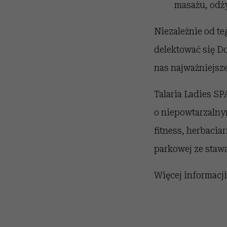
masażu, odży
Niezależnie od t
delektować się Do
nas najważniejsz
Talaria Ladies S
o niepowtarzalnym
fitness, herbaciar
parkowej ze stawa
Więcej informacji