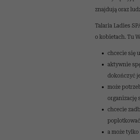
znajdują oraz ludz
Talaria Ladies SP
o kobietach. Tu W
chcecie się 
aktywnie spę
dokończyć j
może potrzeb
organizację 
chcecie zadb
poplotkować 
a może tylko