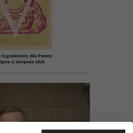
 tygodniowy dla Panny
lipca–2 sierpnia 2026