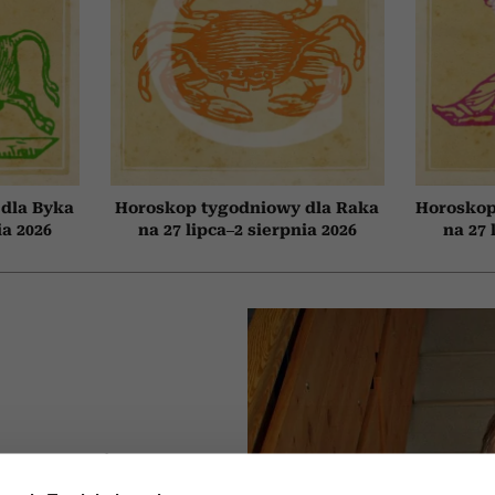
dla Byka
Horoskop tygodniowy dla Raka
Horoskop
ia 2026
na 27 lipca–2 sierpnia 2026
na 27 
nie mylą