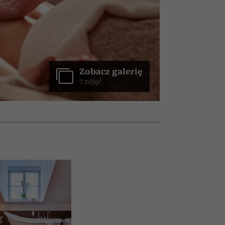
słów
pamięć
Zobacz galerię
7 zdjęć