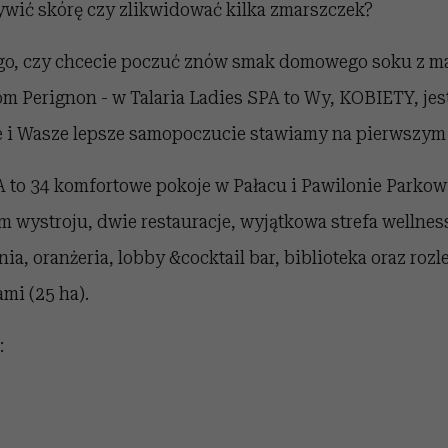
wić skórę czy zlikwidować kilka zmarszczek?
ego, czy chcecie poczuć znów smak domowego soku z m
m Perignon - w Talaria Ladies SPA to Wy, KOBIETY, jes
e i Wasze lepsze samopoczucie stawiamy na pierwszym 
PA to 34 komfortowe pokoje w Pałacu i Pawilonie Parko
 wystroju, dwie restauracje, wyjątkowa strefa wellness
nia, oranżeria, lobby &cocktail bar, biblioteka oraz rozle
mi (25 ha).
: