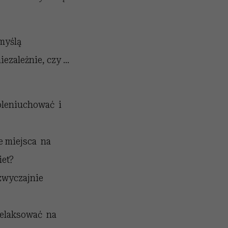
 myślą
iezależnie, czy …
poleniuchować i
e miejsca na
iet?
zwyczajnie
zrelaksować na