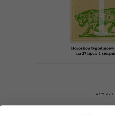
Horoskop tygodniowy 
na 27 lipca–2 sierpn
WYWIADY
„Koty nigdy 