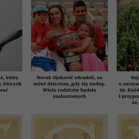
ż, który
Novak Djoković zdradził, co
Naj
, których
mówi dzieciom, gdy się nudzą.
o zaczyn
ować
Wielu rodziców będzie
50. Każd
zaskoczonych
i przypo
za