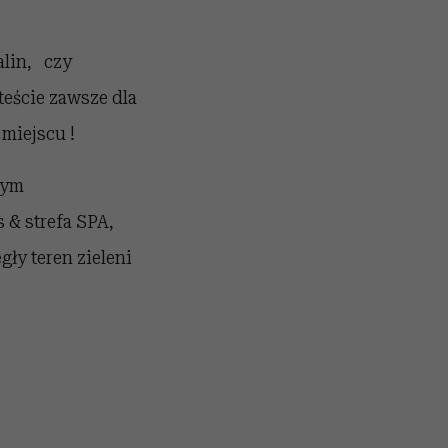
alin, czy
teście zawsze dla
miejscu !
wym
 & strefa SPA,
gły teren zieleni