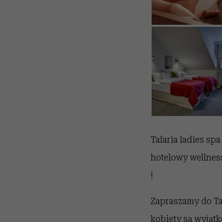
Talaria ladies sp
hotelowy wellness
!
Zapraszamy do Ta
kobiety są wyjątk