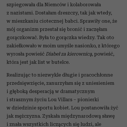
szpiegowała dla Niemców i kolaborowała
z nazistami. Dostałam dreszczy, tak jak wtedy,
w mieszkaniu ciotecznej babci. Sprawiły one, że
mój organizm przestał się bronić i zaczęłam
gorączkować. Była to gorączka wiedzy. Tak oto
zakiełkowało w moim umyśle nasionko, z którego
wyrosła powieść
Diabeł za kierownicą
, powieść,
która jest jak list w butelce.
Realizując to niezwykle długie i pracochłonne
przedsięwzięcie, zanurzyłam się z uniesieniem
i głęboką desperacją w dramatycznym
i strasznym życiu Lou Villars – pionierki
w dziedzinie sportu kobiet. Lou postanowiła żyć
jak mężczyzna. Zyskała międzynarodową sławę
i znała wszystkich liczących się ludzi, ale