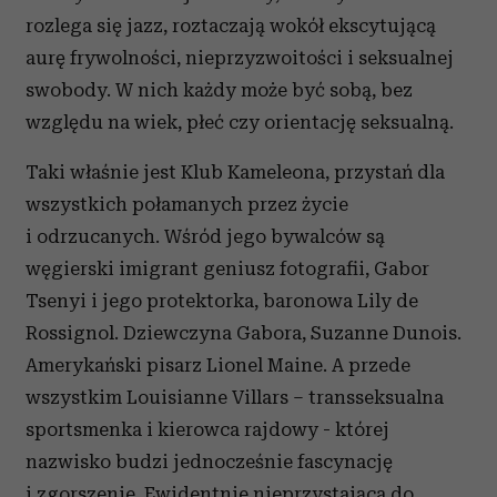
rozlega się jazz, roztaczają wokół ekscytującą
aurę frywolności, nieprzyzwoitości i seksualnej
swobody. W nich każdy może być sobą, bez
względu na wiek, płeć czy orientację seksualną.
Taki właśnie jest Klub Kameleona, przystań dla
wszystkich połamanych przez życie
i odrzucanych. Wśród jego bywalców są
węgierski imigrant geniusz fotografii, Gabor
Tsenyi i jego protektorka, baronowa Lily de
Rossignol. Dziewczyna Gabora, Suzanne Dunois.
Amerykański pisarz Lionel Maine. A przede
wszystkim Louisianne Villars – transseksualna
sportsmenka i kierowca rajdowy - której
nazwisko budzi jednocześnie fascynację
i zgorszenie. Ewidentnie nieprzystająca do