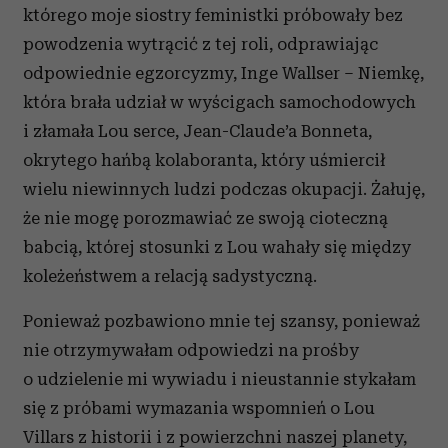
którego moje siostry feministki próbowały bez
powodzenia wytrącić z tej roli, odprawiając
odpowiednie egzorcyzmy, Inge Wallser – Niemkę,
która brała udział w wyścigach samochodowych
i złamała Lou serce, Jean-Claude’a Bonneta,
okrytego hańbą kolaboranta, który uśmiercił
wielu niewinnych ludzi podczas okupacji. Żałuję,
że nie mogę porozmawiać ze swoją cioteczną
babcią, której stosunki z Lou wahały się między
koleżeństwem a relacją sadystyczną.
Ponieważ pozbawiono mnie tej szansy, ponieważ
nie otrzymywałam odpowiedzi na prośby
o udzielenie mi wywiadu i nieustannie stykałam
się z próbami wymazania wspomnień o Lou
Villars z historii i z powierzchni naszej planety,