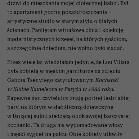
drzwi do mieszkania mojej ciotecznej babci. Był
Partnerzy mogą połączyć te informacje z innymi danymi
to apartament godny pozazdroszczenia –
otrzymanymi od Ciebie lub uzyskanymi podczas
artystyczne studio w starym stylu o białych
korzystania z ich usług.
ścianach. Pamiętam witrażowe okna i kolekcję
modernistycznych krzeseł, na których gościom,
a szczególnie dzieciom, nie wolno było siadać.
Przez wiele lat wiedziałam jedynie, że Lou Villars
była kobietą w męskim garniturze na zdjęciu
Gabora Tsenyiego zatytułowanym
Kochanki
w Klubie Kameleona w Paryżu w 1932 roku
.
Zapewne moi czytelnicy znają portret lesbijskiej
pary, na którym widać śliczną dziewczynę
w lśniącej sukni siedzącą obok swojej barczystej
kochanki. Ta druga ma wypomadowane włosy
i męski sygnet na palcu. Obie kobiety utkwiły