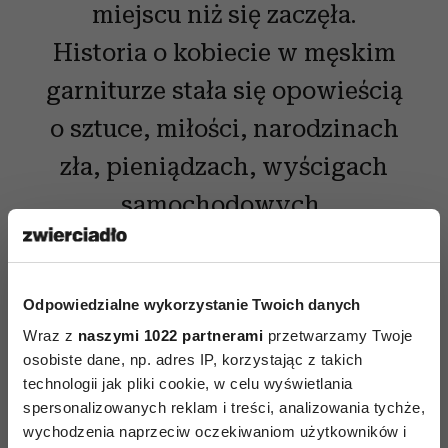
miejscu niż się zaczęła.
Historia o kobiecie w męskim
garniturze stała się opowieścią
o sztuce, miłości, narodzinach
zła, pieniądzach, wyścigach
samochodowych,
szpiegowaniu, bezsenności,
uwodzeniu i zdradzie. I o tym,
Odpowiedzialne wykorzystanie Twoich danych
że historia zmienia się,
Wraz z
naszymi 1022 partnerami
przetwarzamy Twoje
w zależności od tego, kto ją
osobiste dane, np. adres IP, korzystając z takich
technologii jak pliki cookie, w celu wyświetlania
opowiada.
spersonalizowanych reklam i treści, analizowania tychże,
wychodzenia naprzeciw oczekiwaniom użytkowników i