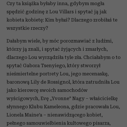
Czy ta książka byłaby inna, gdybym mogła
spędzić godzinę z Lou Villars i spytać ją jak
kobieta kobietę: Kim byłaś? Dlaczego zrobiłaś te
wszystkie rzeczy?
Dałabym wiele, by móc porozmawiać z ludźmi,
którzy ją znali, i spytać żyjących i zmarłych,
dlaczego Lou wyrządziła tyle zła. Chciałabym o to
spytać Gabora Tsenyiego, który stworzył
nieśmiertelne portrety Lou, jego mecenaskę,
baronową Lily de Rossignol, która zatrudniła Lou
jako kierowcę swoich samochodów
wyścigowych, Evę „Yvonne” Nagy – właścicielkę
słynnego Klubu Kameleona, gdzie pracowała Lou,
Lionela Maine’a – nienawidzącego kobiet,
pełnego samouwielbienia kultowego pisarza,