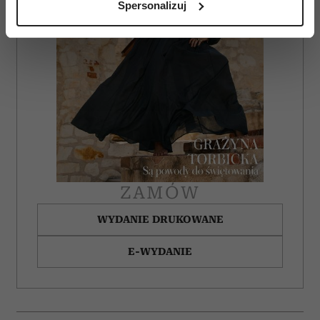
Spersonalizuj
(fingerprinting, czyli wirtualny odcisk palca)
Dowiedz się więcej odnośnie tego, jak Twoje osobiste
dane są przetwarzane oraz ustaw własne preferencje w
sekcji szczegółów
. W Deklaracji plików cookie możesz
zmienić lub wycofać swoją zgodę w dowolnej chwili.
Wykorzystujemy pliki cookie do spersonalizowania treści
i reklam, aby oferować funkcje społecznościowe i
analizować ruch w naszej witrynie. Informacje o tym, jak
korzystasz z naszej witryny, udostępniamy partnerom
społecznościowym, reklamowym i analitycznym.
ZAMÓW
Partnerzy mogą połączyć te informacje z innymi danymi
WYDANIE DRUKOWANE
otrzymanymi od Ciebie lub uzyskanymi podczas
korzystania z ich usług.
E-WYDANIE