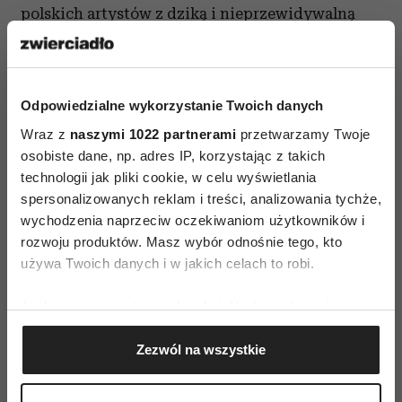
polskich artystów z dziką i nieprzewidywalną
Antarktyki. Z kolei Bartosz Stróżyński podejmie
się wykonania cyklu fotografii w technice
kolodionowej.
Odpowiedzialne wykorzystanie Twoich danych
Więcej o wydarzeniu
Wraz z
naszymi 1022 partnerami
przetwarzamy Twoje
osobiste dane, np. adres IP, korzystając z takich
technologii jak pliki cookie, w celu wyświetlania
spersonalizowanych reklam i treści, analizowania tychże,
wychodzenia naprzeciw oczekiwaniom użytkowników i
rozwoju produktów. Masz wybór odnośnie tego, kto
używa Twoich danych i w jakich celach to robi.
AUTOPROMOCJA
Jeśli wyrazisz na to zgodę, chcielibyśmy również:
Gromadzić dane dotyczące Twojej lokalizacji
Zezwól na wszystkie
geograficznej z dokładnością nawet do kilku metrów
Identyfikować Twoje urządzenie, aktywnie
analizując charakteryzującego je zbiory danych