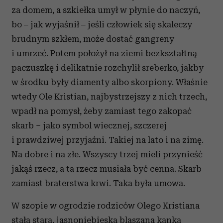
za domem, a szkiełka umył w płynie do naczyń,
bo ‒ jak wyjaśnił ‒ jeśli człowiek się skaleczy
brudnym szkłem, może dostać gangreny
i umrzeć. Potem położył na ziemi bezkształtną
paczuszkę i delikatnie rozchylił sreberko, jakby
w środku były diamenty albo skorpiony. Właśnie
wtedy Ole Kristian, najbystrzejszy z nich trzech,
wpadł na pomysł, żeby zamiast tego zakopać
skarb – jako symbol wiecznej, szczerej
i prawdziwej przyjaźni. Takiej na lato i na zimę.
Na dobre i na złe. Wszyscy trzej mieli przynieść
jakąś rzecz, a ta rzecz musiała być cenna. Skarb
zamiast braterstwa krwi. Taka była umowa.
W szopie w ogrodzie rodziców Olego Kristiana
stała stara, jasnoniebieska blaszana kanka