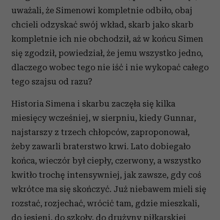
uważali, że Simenowi kompletnie odbiło, obaj
Partnerzy mogą połączyć te informacje z innymi danymi
otrzymanymi od Ciebie lub uzyskanymi podczas
chcieli odzyskać swój wkład, skarb jako skarb
korzystania z ich usług.
kompletnie ich nie obchodził, aż w końcu Simen
się zgodził, powiedział, że jemu wszystko jedno,
dlaczego wobec tego nie iść i nie wykopać całego
tego szajsu od razu?
Historia Simena i skarbu zaczęła się kilka
miesięcy wcześniej, w sierpniu, kiedy Gunnar,
najstarszy z trzech chłopców, zaproponował,
żeby zawarli braterstwo krwi. Lato dobiegało
końca, wieczór był ciepły, czerwony, a wszystko
kwitło trochę intensywniej, jak zawsze, gdy coś
wkrótce ma się skończyć. Już niebawem mieli się
rozstać, rozjechać, wrócić tam, gdzie mieszkali,
do jesieni, do szkoły, do drużyny piłkarskiej