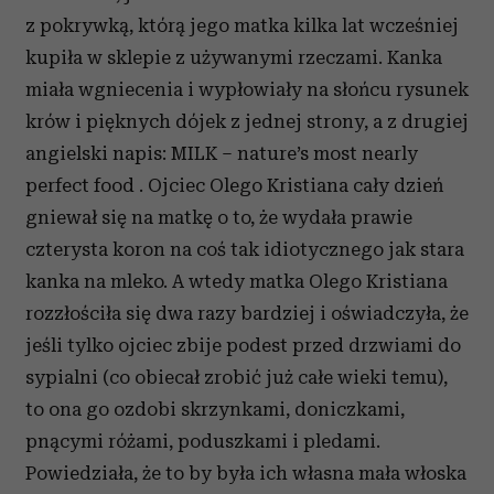
z pokrywką, którą jego matka kilka lat wcześniej
kupiła w sklepie z używanymi rzeczami. Kanka
miała wgniecenia i wypłowiały na słońcu rysunek
krów i pięknych dójek z jednej strony, a z drugiej
angielski napis: MILK – nature’s most nearly
perfect food . Ojciec Olego Kristiana cały dzień
gniewał się na matkę o to, że wydała prawie
czterysta koron na coś tak idiotycznego jak stara
kanka na mleko. A wtedy matka Olego Kristiana
rozzłościła się dwa razy bardziej i oświadczyła, że
jeśli tylko ojciec zbije podest przed drzwiami do
sypialni (co obiecał zrobić już całe wieki temu),
to ona go ozdobi skrzynkami, doniczkami,
pnącymi różami, poduszkami i pledami.
Powiedziała, że to by była ich własna mała włoska