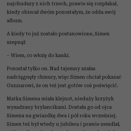
najchudszy z nich trzech, prawie się rozpłakał,
kiedy obiecał dwóm pozostałym, że odda swój
album.
A kiedy to już zostało postanowione, Simen
szepnął:
– Wiem, co włożę do kanki.
Pozostał tylko on. Nad tajemny szałas
nadciągnęły chmury, więc Simen chciał pokazać
Gunnarowi, że on też jest gotów coś poświęcić.
Matka Simena miała klejnot, nieduży krzyżyk
wysadzany brylancikami. Dostała go od ojca
Simena na gwiazdkę dwa i pół roku wcześniej.
Simen też był wtedy u jubilera i prawie zemdlał,