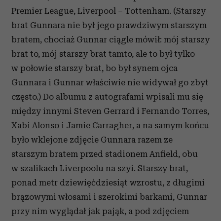
Premier League, Liverpool – Tottenham. (Starszy
brat Gunnara nie był jego prawdziwym starszym
bratem, chociaż Gunnar ciągle mówił: mój starszy
brat to, mój starszy brat tamto, ale to był tylko
w połowie starszy brat, bo był synem ojca
Gunnara i Gunnar właściwie nie widywał go zbyt
często.) Do albumu z autografami wpisali mu się
między innymi Steven Gerrard i Fernando Torres,
Xabi Alonso i Jamie Carragher, a na samym końcu
było wklejone zdjęcie Gunnara razem ze
starszym bratem przed stadionem Anfield, obu
w szalikach Liverpoolu na szyi. Starszy brat,
ponad metr dziewięćdziesiąt wzrostu, z długimi
brązowymi włosami i szerokimi barkami, Gunnar
przy nim wyglądał jak pająk, a pod zdjęciem