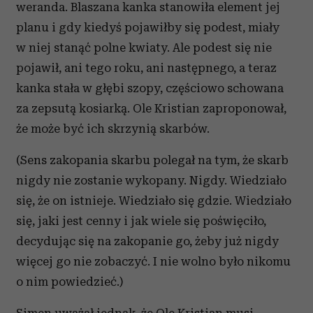
weranda. Blaszana kanka stanowiła element jej
planu i gdy kiedyś pojawiłby się podest, miały
w niej stanąć polne kwiaty. Ale podest się nie
pojawił, ani tego roku, ani następnego, a teraz
kanka stała w głębi szopy, częściowo schowana
za zepsutą kosiarką. Ole Kristian zaproponował,
że może być ich skrzynią skarbów.
(Sens zakopania skarbu polegał na tym, że skarb
nigdy nie zostanie wykopany. Nigdy. Wiedziało
się, że on istnieje. Wiedziało się gdzie. Wiedziało
się, jaki jest cenny i jak wiele się poświęciło,
decydując się na zakopanie go, żeby już nigdy
więcej go nie zobaczyć. I nie wolno było nikomu
o nim powiedzieć.)
Simen uważał jednak, że Ole Kristian musi