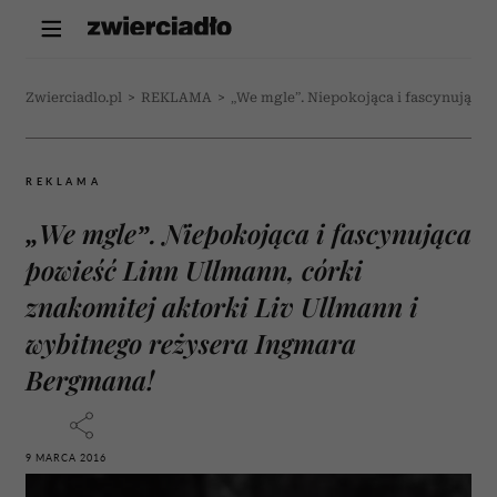
Zwierciadlo.pl
>
REKLAMA
>
„We mgle”. Niepokojąca i fascynująca 
REKLAMA
„We mgle”. Niepokojąca i fascynująca
powieść Linn Ullmann, córki
znakomitej aktorki Liv Ullmann i
wybitnego reżysera Ingmara
Bergmana!
9 MARCA 2016