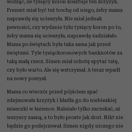
widząc, ile tysięcy koron kosztuje ten krzyżyk.
Prezent miał być też trochę od niego, żeby mama
naprawdę się ucieszyła. Nie miał jednak
pewności, czy wydanie tylu tysięcy koron po to,
żeby mama się ucieszyła, naprawdę zadziałało.
Mama po świętach była taka sama jak przed
świętami. Tyle tysiąckoronowych banknotów za
taką małą rzecz. Simen miał ochotę spytać tatę,
czy było warto. Ale się wstrzymał. A teraz wpadł
na nowy pomysł.
Mama co wieczór przed pójściem spać
zdejmowała krzyżyk i kładła go do niebieskiej
miseczki w łazience. Należało tylko zaczekać, aż
wszyscy zasną, a to było proste jak drut. Nikt nie
będzie go podejrzewał. Simen nigdy niczego nie