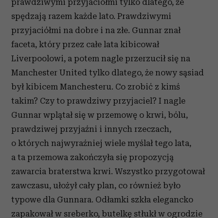
prawdziwymi przyjaciółmi tylko dlatego, że
spędzają razem każde lato. Prawdziwymi
przyjaciółmi na dobre i na złe. Gunnar znał
faceta, który przez całe lata kibicował
Liverpoolowi, a potem nagle przerzucił się na
Manchester United tylko dlatego, że nowy sąsiad
był kibicem Manchesteru. Co zrobić z kimś
takim? Czy to prawdziwy przyjaciel? I nagle
Gunnar wplątał się w przemowę o krwi, bólu,
prawdziwej przyjaźni i innych rzeczach,
o których najwyraźniej wiele myślał tego lata,
a ta przemowa zakończyła się propozycją
zawarcia braterstwa krwi. Wszystko przygotował
zawczasu, ułożył cały plan, co również było
typowe dla Gunnara. Odłamki szkła elegancko
zapakował w sreberko, butelkę stłukł w ogrodzie