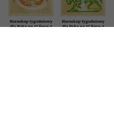
Horoskop tygodniowy
Horoskop tygodniowy
dla Raka na 27 lipca–2
dla Byka na 27 lipca–2
sierpnia 2026
sierpnia 2026
FILMY
Bachleda-Curuś, Roznerski i
Zakościelny szukają miłości. Ten
pełen humoru polski hit obejrzysz na
Netflix
9 LIPCA 2026
MILENA ROSZKOWSKA