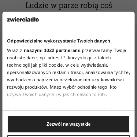
Ludzie w parze robią coś
więcej, niż tylko się poznają
czy zakochują. Oni się
absorbują.
Odpowiedzialne wykorzystanie Twoich danych
Wraz z
naszymi 1022 partnerami
przetwarzamy Twoje
osobiste dane, np. adres IP, korzystając z takich
technologii jak pliki cookie, w celu wyświetlania
To, co jednak musi się zdarzyć, żeby powstała
spersonalizowanych reklam i treści, analizowania tychże,
wzajemna interakcja to spotkanie. Joshua Wolf
wychodzenia naprzeciw oczekiwaniom użytkowników i
Shenk zastanawia się nad siłą tych
rozwoju produktów. Masz wybór odnośnie tego, kto
„przypadkowych” spotkań, analizując przy tym
używa Twoich danych i w jakich celach to robi.
związki i relacje kilku wybitnych duetów. Co
Jeśli wyrazisz na to zgodę, chcielibyśmy również:
sprawiło, że akurat to równanie 1+1 dało tak
Gromadzić dane dotyczące Twojej lokalizacji
fenomenalne efekty? Skoro nasz umysł w
Zezwól na wszystkie
geograficznej z dokładnością nawet do kilku metrów
naturalny sposób łączy podobne elementy to
Identyfikować Twoje urządzenie, aktywnie
naturalne jest, że szukamy też podobnych do