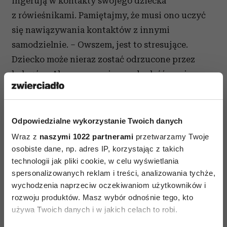
ingerują w kontakty swojego dziecka
z rówieśnikami. Pamiętajmy, że musi ono uczyć
się nawiązywania kontaktów z innymi
samodzielnie. – Owszem, jest to stresujące.
Dziecko może nieraz zostać odrzucone przez
kolegów. Ale samo powinno odnaleźć swoje
miejsce w grupie. Nie możemy zrobić tego za
naszą pociechę! Naszym zadaniem jest
zachęcanie do zabawy, a także rywalizacji
Odpowiedzialne wykorzystanie Twoich danych
z innymi oraz wspieranie, a także
Wraz z
naszymi 1022 partnerami
przetwarzamy Twoje
podpowiadanie, jak najlepiej to zrobić –
osobiste dane, np. adres IP, korzystając z takich
technologii jak pliki cookie, w celu wyświetlania
wyjaśnia ekspert z Mobilnego Pogotowia
spersonalizowanych reklam i treści, analizowania tychże,
Wychowawczego. Nie róbmy wielkiej sprawy
wychodzenia naprzeciw oczekiwaniom użytkowników i
z tego, że córka czy syn wróci do domu
rozwoju produktów. Masz wybór odnośnie tego, kto
zapłakany, ponieważ dzieci nie chciały się z nim
używa Twoich danych i w jakich celach to robi.
bawić. Pocieszmy, przytulmy i powiedzmy