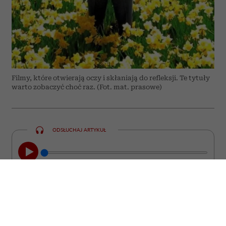
Filmy, które otwierają oczy i skłaniają do refleksji. Te tytuły
warto zobaczyć choć raz. (Fot. mat. prasowe)
ODSŁUCHAJ ARTYKUŁ
00:00
08:44
Nie każdy film kończy się wraz z