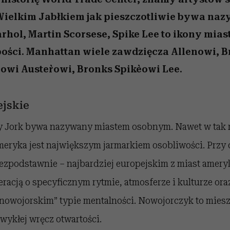
Wielkim Jabłkiem jak pieszczotliwie bywa na
rhol, Martin Scorsese, Spike Lee to ikony mias
abości. Manhattan wiele zawdzięcza Allenowi, 
owi Auster`owi, Bronks Spike`owi Lee.
ejskie
y Jork bywa nazywany miastem osobnym. Nawet w tak 
Ameryka jest największym jarmarkiem osobliwości. Przy
ezpodstawnie – najbardziej europejskim z miast amery
racją o specyficznym rytmie, atmosferze i kulturze ora
nowojorskim” typie mentalności. Nowojorczyk to mies
zwykłej wręcz otwartości.