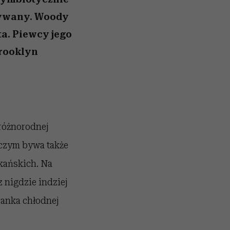
zywany. Woody
ta. Piewcy jego
Brooklyn
różnorodnej
 czym bywa także
kańskich. Na
z nigdzie indziej
zanka chłodnej