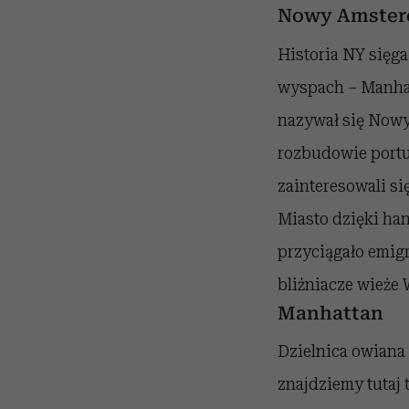
Nowy Amste
Historia NY sięga
wyspach – Manhat
nazywał się Nowy
rozbudowie portu
zainteresowali si
Miasto dzięki han
przyciągało emigr
bliźniacze wieże 
Manhattan
Dzielnica owiana 
znajdziemy tutaj 