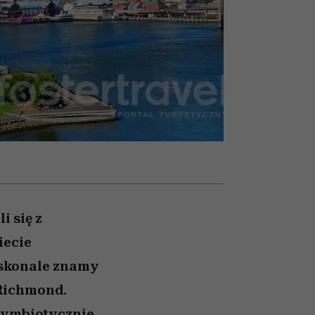
nił
relację z pieniędzmi
ane
zonu
i się z
iecie
oskonale znamy
 Richmond.
symbiotycznie