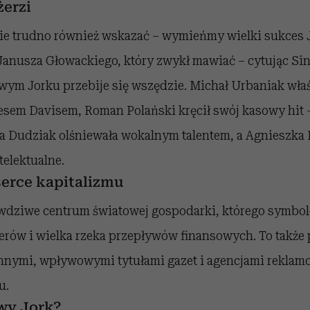
żerzi
nie trudno również wskazać – wymieńmy wielki sukces 
anusza Głowackiego, który zwykł mawiać – cytując Sina
wym Jorku przebije się wszędzie. Michał Urbaniak właśn
lesem Davisem, Roman Polański kręcił swój kasowy hit
a Dudziak olśniewała wokalnym talentem, a Agnieszka 
telektualne.
 serce kapitalizmu
wdziwe centrum światowej gospodarki, którego symbole
lerów i wielka rzeka przepływów finansowych. To także
ynnymi, wpływowymi tytułami gazet i agencjami rekla
u.
wy Jork?