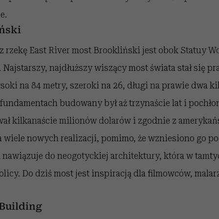
e.
ński
 rzekę East River most Brookliński jest obok Statuy W
 Najstarszy, najdłuższy wiszący most świata stał się 
ki na 84 metry, szeroki na 26, długi na prawie dwa ki
undamentach budowany był aż trzynaście lat i pochłoną
wał kilkanaście milionów dolarów i zgodnie z ameryk
 wiele nowych realizacji, pomimo, że wzniesiono go po
 nawiązuje do neogotyckiej architektury, która w tamt
icy. Do dziś most jest inspiracją dla filmowców, malar
Building