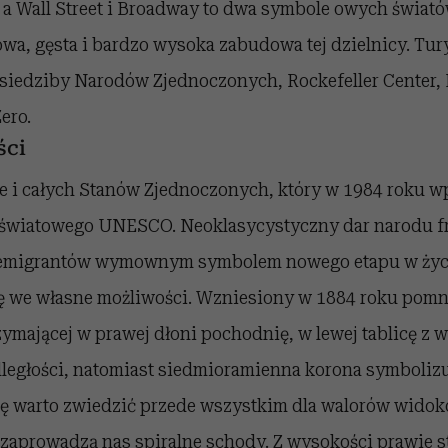
, a Wall Street i Broadway to dwa symbole owych świat
wa, gęsta i bardzo wysoka zabudowa tej dzielnicy. Tury
siedziby Narodów Zjednoczonych, Rockefeller Center, 
ero.
ści
e i całych Stanów Zjednoczonych, który w 1984 roku wp
a światowego UNESCO. Neoklasycystyczny dar narodu fr
 emigrantów wymownym symbolem nowego etapu w życiu
rę we własne możliwości. Wzniesiony w 1884 roku pomn
zymającej w prawej dłoni pochodnię, w lewej tablicę z w
ległości, natomiast siedmioramienna korona symbolizu
uę warto zwiedzić przede wszystkim dla walorów wido
zaprowadzą nas spiralne schody. Z wysokości prawie 