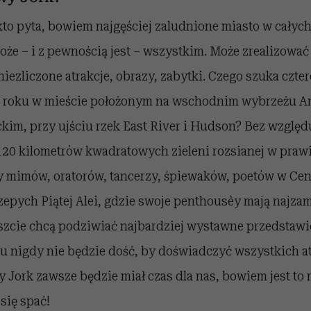
kto pyta, bowiem najgęściej zaludnione miasto w całyc
że – i z pewnością jest – wszystkim. Może zrealizować
 niezliczone atrakcje, obrazy, zabytki. Czego szuka czte
 roku w mieście położonym na wschodnim wybrzeżu A
im, przy ujściu rzek East River i Hudson? Bez względu
120 kilometrów kwadratowych zieleni rozsianej w praw
 mimów, oratorów, tancerzy, śpiewaków, poetów w Cent
epych Piątej Alei, gdzie swoje penthouse`y mają najzam
szcie chcą podziwiać najbardziej wystawne przedstawie
 nigdy nie będzie dość, by doświadczyć wszystkich atr
 Jork zawsze będzie miał czas dla nas, bowiem jest to m
się spać!