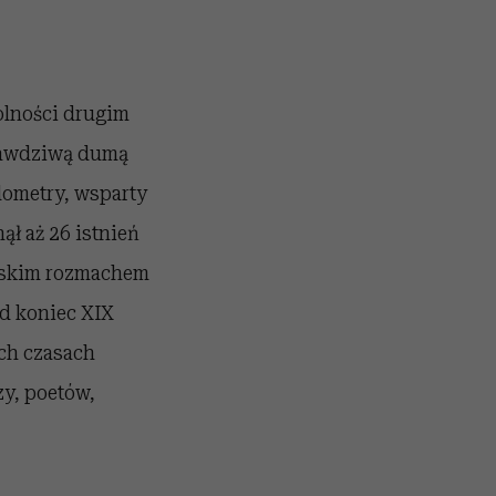
olności drugim
prawdziwą dumą
lometry, wsparty
ł aż 26 istnień
ańskim rozmachem
d koniec XIX
ych czasach
zy, poetów,