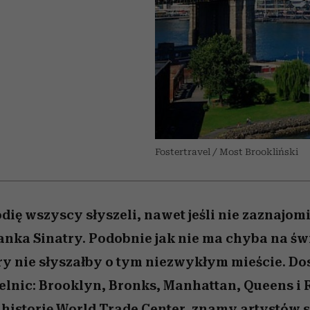
 5,
kwestie, o których wciąż
skutki dla związku i dla
Miller s. 5, odc. 6]
Raport Lyst ujaw
boimy się mówić
partnerki
najbardziej pożąd
ubrania i marki se
Fostertravel / Most Brookliński
dię wszyscy słyszeli, nawet jeśli nie zaznajomil
anka Sinatry. Podobnie jak nie ma chyba na św
ry nie słyszałby o tym niezwykłym mieście. D
elnic: Brooklyn, Bronks, Manhattan, Queens i
historię World Trade Center, znamy artystów 