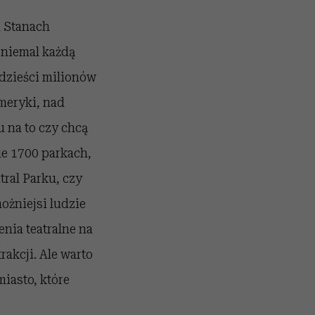
h Stanach
 niemal każdą
rdzieści milionów
meryki, nad
 na to czy chcą
ie 1700 parkach,
ral Parku, czy
ożniejsi ludzie
nia teatralne na
akcji. Ale warto
iasto, które