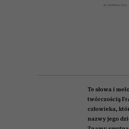
kawę z Kasią Miller”, s.
girls”
30 SIERPNIA 2011
odc. 7]
Te słowa i melo
twórczością Fr
człowieka, któ
nazwy jego dzi
Znamy smutną 