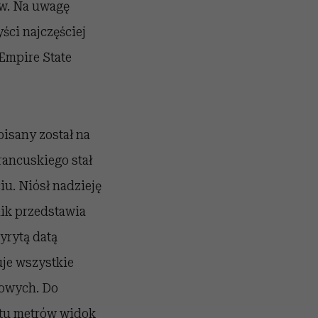
ów. Na uwagę
ści najczęściej
Empire State
isany został na
ancuskiego stał
. Niósł nadzieję
ik przedstawia
yrytą datą
je wszystkie
kowych. Do
stu metrów widok