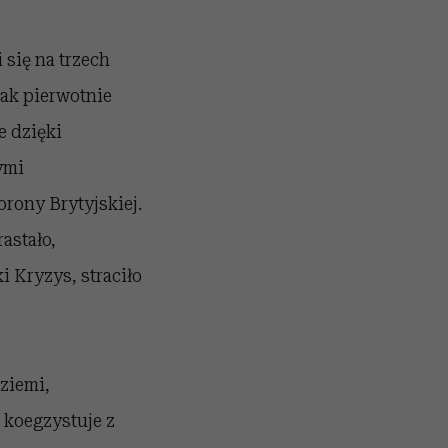
 się na trzech
tak pierwotnie
e dzięki
ymi
orony Brytyjskiej.
astało,
i Kryzys, straciło
 ziemi,
 koegzystuje z