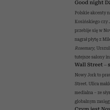
Good night D
Polskie akcenty 
Kosińskiego czy J
przebije się w No
nagrał płytę z Mi
Rosemary,
Urszul
tutejsze salony in
Wall Street –
Nowy Jork to pra
Street. Ulica mak
medialna – ze sł
globalnym zasięg
Czym jest No