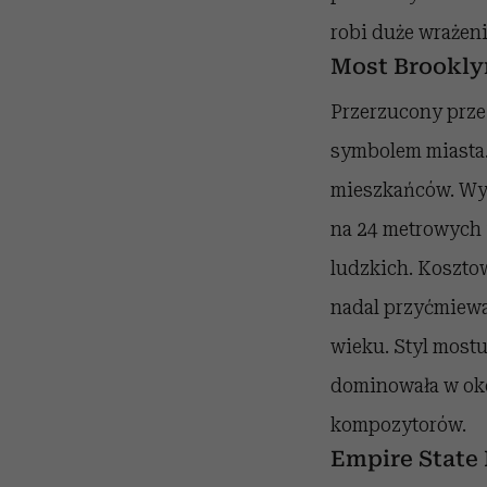
robi duże wrażeni
Most Brookly
Przerzucony przez
symbolem miasta.
mieszkańców. Wyso
na 24 metrowych f
ludzkich. Koszto
nadal przyćmiewa
wieku. Styl mostu
dominowała w okol
kompozytorów.
Empire State 