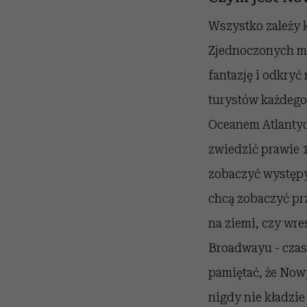
Wszystko zależy 
Zjednoczonych mo
fantazję i odkryć
turystów każdego
Oceanem Atlantyck
zwiedzić prawie 
zobaczyć występy
chcą zobaczyć prz
na ziemi, czy wre
Broadwayu - czasu
pamiętać, że Nowy
nigdy nie kładzie 