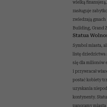
wielką finansjerą
zasługuje zabytko
zwiedzają gmach 
Building, Grand Z
Statua Wolno
Symbol miasta, al
listę dziedzictw
się dla milionów
i przywracał wia
postać kobiety tr
uzyskania niepod
kontynenty. Stat
panoramy miasta 