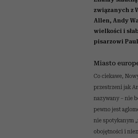
związanych z 
Allen, Andy Wa
wielkości i sł
pisarzowi Paul
Miasto europ
Co ciekawe, Now
przestrzeni jak 
nazywany – nie b
pewno jest aglome
nie spotykanym „
obojętności i nie