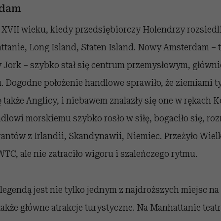
rdam
 XVII wieku, kiedy przedsiębiorczy Holendrzy rozsiedli
tanie, Long Island, Staten Island. Nowy Amsterdam – 
 Jork – szybko stał się centrum przemysłowym, główni
. Dogodne położenie handlowe sprawiło, że ziemiami t
ę także Anglicy, i niebawem znalazły się one w rękach K
dlowi morskiemu szybko rosło w siłę, bogaciło się, rozr
antów z Irlandii, Skandynawii, Niemiec. Przeżyło Wielk
WTC, ale nie zatraciło wigoru i szaleńczego rytmu.
legendą jest nie tylko jednym z najdroższych miejsc na
także główne atrakcje turystyczne. Na Manhattanie teatr