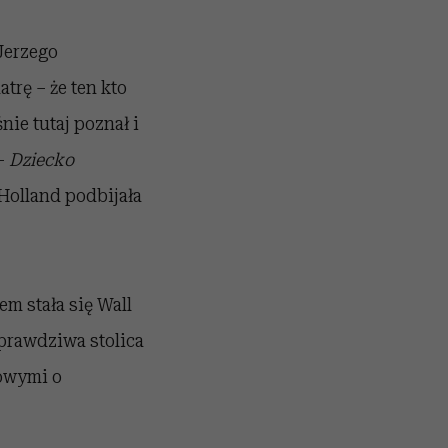
Jerzego
trę – że ten kto
ie tutaj poznał i
 –
Dziecko
Holland podbijała
m stała się Wall
 prawdziwa stolica
mowymi o