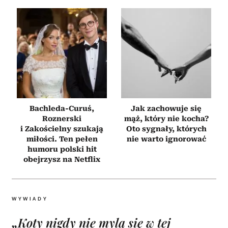
Bachleda-Curuś,
Jak zachowuje się
Roznerski
mąż, który nie kocha?
i Zakościelny szukają
Oto sygnały, których
miłości. Ten pełen
nie warto ignorować
humoru polski hit
obejrzysz na Netflix
WYWIADY
„Koty nigdy nie mylą się w tej