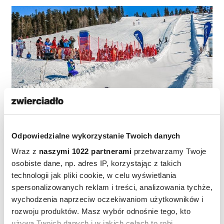
Odpowiedzialne wykorzystanie Twoich danych
www.facebook.com/angelfireresort
Wraz z
naszymi 1022 partnerami
przetwarzamy Twoje
Okazuje się, że łopaty do śniegu służą nie tylko
osobiste dane, np. adres IP, korzystając z takich
technologii jak pliki cookie, w celu wyświetlania
jego odgarniania. Można je też wykorzystywać do
spersonalizowanych reklam i treści, analizowania tychże,
zjazdów. Śnieżne mistrzostwa świata Shovel
wychodzenia naprzeciw oczekiwaniom użytkowników i
Racing odbywają się co roku w lutym w stanie
rozwoju produktów. Masz wybór odnośnie tego, kto
Nowy Meksyk (). Prędkość osiągana przez
używa Twoich danych i w jakich celach to robi.