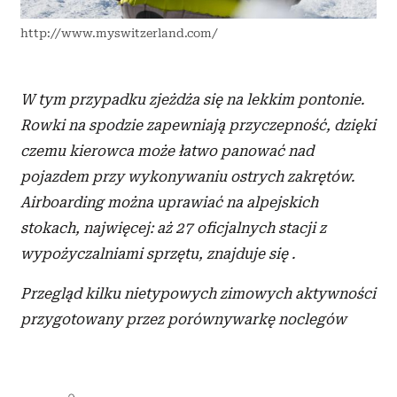
otrzymanymi od Ciebie lub uzyskanymi podczas
korzystania z ich usług.
http://www.myswitzerland.com/
W tym przypadku zjeżdża się na lekkim pontonie.
Rowki na spodzie zapewniają przyczepność, dzięki
czemu kierowca może łatwo panować nad
pojazdem przy wykonywaniu ostrych zakrętów.
Airboarding można uprawiać na alpejskich
stokach, najwięcej: aż 27 oficjalnych stacji z
wypożyczalniami sprzętu, znajduje się .
Przegląd kilku nietypowych zimowych aktywności
przygotowany przez porównywarkę noclegów