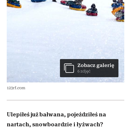
Zobacz galerię
6 zdjęć
123rf.com
Ulepiłeś już bałwana, pojeździłeś na
nartach, snowboardzie i łyżwach?