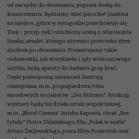
od narzędzi do obrzezania, poprzez deskę do
koszerowania. Będziemy mieć parochet (zasłona
na miejsce, gdzie w synagodze przechowuje się
Torę – przyp. red.) ozdobiony sceną z ofiarowania
Izaaka, amulet, którego używano przeciwko złym
duchom po obrzezaniu. Prezentujemy takie
ciekawostki, jak strzykawki i igły wielorazowego
użytku, będą aparaty do badania grup krwi.
Część poświęconą rasizmowi ilustrują
czasopisma, m.in. propagandowa tuba
narodowych socjalistów „Der Stürmer“. Atrakcją
wystawy będą też dzieła sztuki współczesnej,
m.in. „Blood Cinema” Anisha Kapoora, obraz „Bez
tytułu” Piotra Uklańskiego, film „Polak w szafie”
Artura Żmijewskiego, praca Elizy Proszczuk oraz