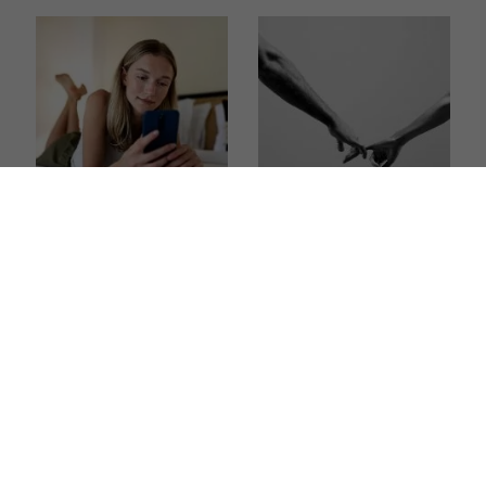
Nie zmieniasz zdjęcia
Jak zachowuje się
profilowego od lat?
mąż, który nie kocha?
Psycholog tłumaczy, co
Oto sygnały, których
to oznacza
nie warto ignorować