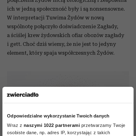
połączenia Żydów nicią biologiczną i zespolenia
ich w jedną społeczność były i są nonsensowne.
W interpretacji Tuwima Żydów w nową
wspólnotę połączyło doświadczenie Zagłady,
a ściślej krew żydowskich ofiar obozów zagłady
i gett. Choć dziś wiemy, że nie jest to jedyny
element, który spaja współczesnych Żydów.
Odpowiedzialne wykorzystanie Twoich danych
Wraz z
naszymi 1022 partnerami
przetwarzamy Twoje
osobiste dane, np. adres IP, korzystając z takich