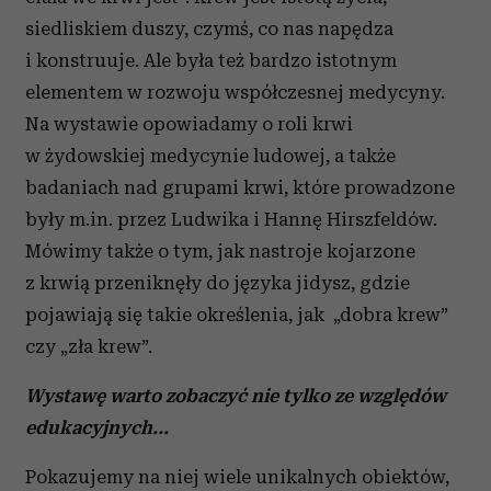
i reklam, aby oferować funkcje społecznościowe i
siedliskiem duszy, czymś, co nas napędza
analizować ruch w naszej witrynie. Informacje o tym, jak
korzystasz z naszej witryny, udostępniamy partnerom
i konstruuje. Ale była też bardzo istotnym
społecznościowym, reklamowym i analitycznym.
elementem w rozwoju współczesnej medycyny.
Partnerzy mogą połączyć te informacje z innymi danymi
Na wystawie opowiadamy o roli krwi
otrzymanymi od Ciebie lub uzyskanymi podczas
w żydowskiej medycynie ludowej, a także
korzystania z ich usług.
badaniach nad grupami krwi, które prowadzone
były m.in. przez Ludwika i Hannę Hirszfeldów.
Mówimy także o tym, jak nastroje kojarzone
z krwią przeniknęły do języka jidysz, gdzie
pojawiają się takie określenia, jak „dobra krew”
czy „zła krew”.
Wystawę warto zobaczyć nie tylko ze względów
edukacyjnych...
Pokazujemy na niej wiele unikalnych obiektów,