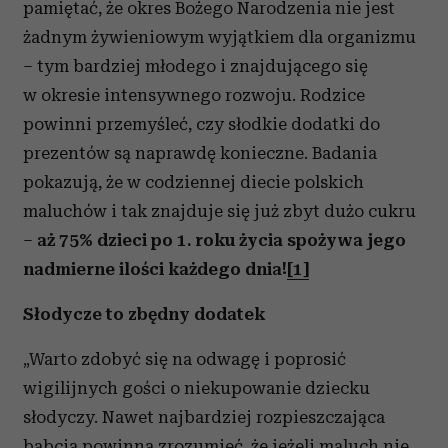
pamiętać, że okres Bożego Narodzenia nie jest
analizować ruch w naszej witrynie. Informacje o tym, jak
żadnym żywieniowym wyjątkiem dla organizmu
korzystasz z naszej witryny, udostępniamy partnerom
społecznościowym, reklamowym i analitycznym.
– tym bardziej młodego i znajdującego się
Partnerzy mogą połączyć te informacje z innymi danymi
w okresie intensywnego rozwoju. Rodzice
otrzymanymi od Ciebie lub uzyskanymi podczas
powinni przemyśleć, czy słodkie dodatki do
korzystania z ich usług.
prezentów są naprawdę konieczne. Badania
pokazują, że w codziennej diecie polskich
maluchów i tak znajduje się już zbyt dużo cukru
–
aż 75% dzieci po 1. roku życia spożywa jego
nadmierne ilości każdego dnia!
[1]
Słodycze to zbędny dodatek
„Warto zdobyć się na odwagę i poprosić
wigilijnych gości o niekupowanie dziecku
słodyczy. Nawet najbardziej rozpieszczająca
babcia powinna zrozumieć, że jeżeli maluch nie