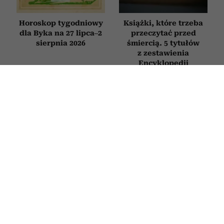
Horoskop tygodniowy
Książki, które trzeba
dla Byka na 27 lipca–2
przeczytać przed
sierpnia 2026
śmiercią. 5 tytułów
z zestawienia
Encyklopedii
Britannica
FILMY
Filmy, które otwierają oczy. 10
historii, po których inaczej spojrzysz
na życie
8 LIPCA 2026
ROBERT CHOIŃSKI