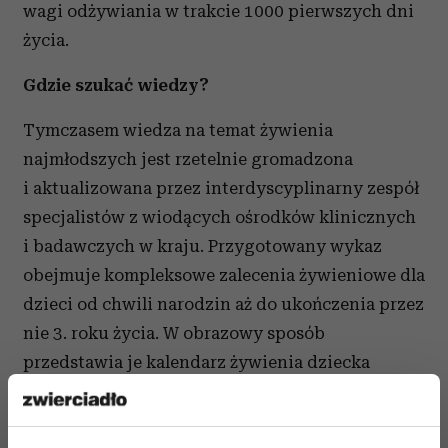
wagi odżywiania w trakcie 1000 pierwszych dni
życia.
Gdzie szukać wiedzy?
Tymczasem wiedza na temat żywienia
najmłodszych jest rzetelnie gromadzona
i aktualizowana przez interdyscyplinarny zespół
specjalistów z wiodących ośrodków klinicznych
i badawczych w kraju. Przygotowany wykaz
obejmuje kompleksowe zalecenia żywieniowe dla
dzieci od chwili narodzin aż do ukończenia przez
nie 3. roku życia. W obrazowy sposób
przedstawia je kalendarz żywienia dziecka
w 1000 pierwszych dni (0-36 miesiąc). Można go
pobrać bezpłatnie ze strony , w razie potrzeby