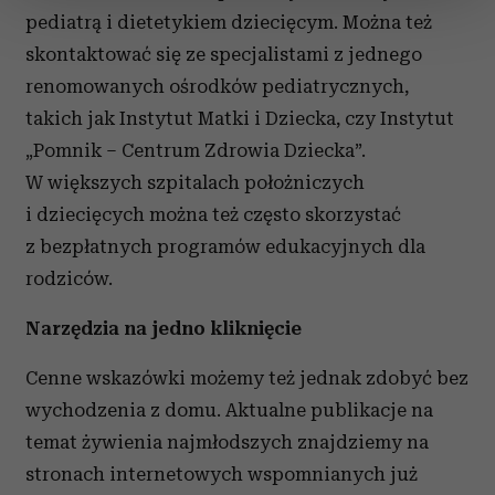
pediatrą i dietetykiem dziecięcym. Można też
zmienić lub wycofać swoją zgodę w dowolnej chwili.
skontaktować się ze specjalistami z jednego
Wykorzystujemy pliki cookie do spersonalizowania treści
renomowanych ośrodków pediatrycznych,
i reklam, aby oferować funkcje społecznościowe i
takich jak Instytut Matki i Dziecka, czy Instytut
analizować ruch w naszej witrynie. Informacje o tym, jak
„Pomnik – Centrum Zdrowia Dziecka”.
korzystasz z naszej witryny, udostępniamy partnerom
społecznościowym, reklamowym i analitycznym.
W większych szpitalach położniczych
Partnerzy mogą połączyć te informacje z innymi danymi
i dziecięcych można też często skorzystać
otrzymanymi od Ciebie lub uzyskanymi podczas
z bezpłatnych programów edukacyjnych dla
korzystania z ich usług.
rodziców.
Narzędzia na jedno kliknięcie
Cenne wskazówki możemy też jednak zdobyć bez
wychodzenia z domu. Aktualne publikacje na
temat żywienia najmłodszych znajdziemy na
stronach internetowych wspomnianych już