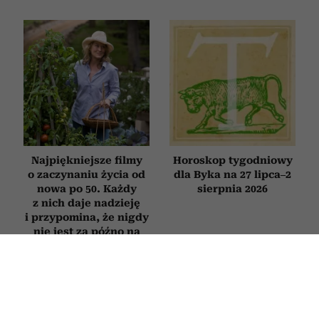
Najpiękniejsze filmy
Horoskop tygodniowy
o zaczynaniu życia od
dla Byka na 27 lipca–2
nowa po 50. Każdy
sierpnia 2026
z nich daje nadzieję
i przypomina, że nigdy
nie jest za późno na
zmianę
KSIĄŻKI