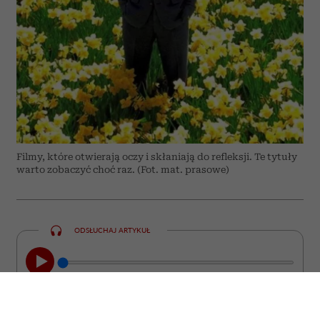
Filmy, które otwierają oczy i skłaniają do refleksji. Te tytuły
warto zobaczyć choć raz. (Fot. mat. prasowe)
ODSŁUCHAJ ARTYKUŁ
00:00
08:44