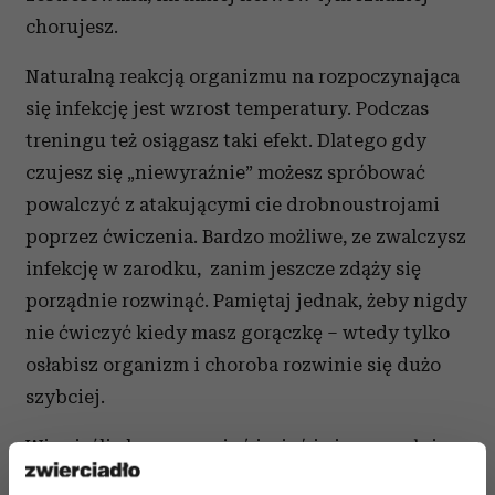
chorujesz.
Naturalną reakcją organizmu na rozpoczynająca
się infekcję jest wzrost temperatury. Podczas
treningu też osiągasz taki efekt. Dlatego gdy
czujesz się „niewyraźnie” możesz spróbować
powalczyć z atakującymi cie drobnoustrojami
poprzez ćwiczenia. Bardzo możliwe, ze zwalczysz
infekcję w zarodku, zanim jeszcze zdąży się
porządnie rozwinąć. Pamiętaj jednak, żeby nigdy
nie ćwiczyć kiedy masz gorączkę – wtedy tylko
osłabisz organizm i choroba rozwinie się dużo
szybciej.
Więc jeśli chcesz przeżyć jesień i zimę w pełni
zdrowia pędź na trening!