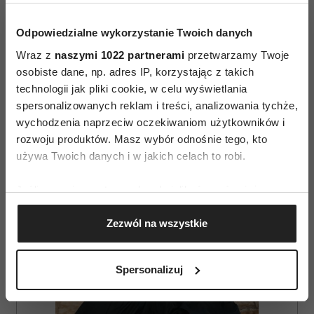
Odpowiedzialne wykorzystanie Twoich danych
Wraz z
naszymi 1022 partnerami
przetwarzamy Twoje
osobiste dane, np. adres IP, korzystając z takich
technologii jak pliki cookie, w celu wyświetlania
spersonalizowanych reklam i treści, analizowania tychże,
AUTOPROMOCJA
wychodzenia naprzeciw oczekiwaniom użytkowników i
rozwoju produktów. Masz wybór odnośnie tego, kto
używa Twoich danych i w jakich celach to robi.
Jeśli wyrazisz na to zgodę, chcielibyśmy również:
Gromadzić dane dotyczące Twojej lokalizacji
Zezwól na wszystkie
geograficznej z dokładnością nawet do kilku metrów
Identyfikować Twoje urządzenie, aktywnie
analizując charakteryzującego je zbiory danych
Spersonalizuj
(fingerprinting, czyli wirtualny odcisk palca)
Dowiedz się więcej odnośnie tego, jak Twoje osobiste
dane są przetwarzane oraz ustaw własne preferencje w