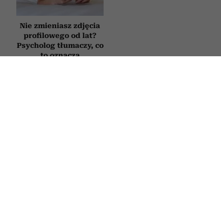
Nie zmieniasz zdjęcia
Novak Djoković
profilowego od lat?
zdradził, co mówi
Psycholog tłumaczy, co
dzieciom, gdy się
to oznacza
nudzą. Wielu rodziców
będzie zaskoczonych
FILMY
Filmy, które otwierają oczy. 10
historii, po których inaczej spojrzysz
na życie
8 LIPCA 2026
ROBERT CHOIŃSKI