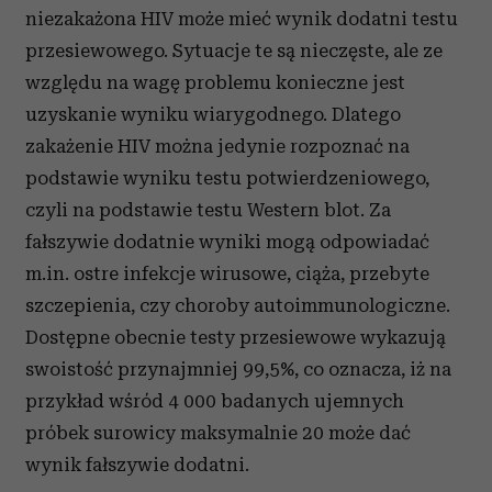
analizować ruch w naszej witrynie. Informacje o tym, jak
niezakażona HIV może mieć wynik dodatni testu
korzystasz z naszej witryny, udostępniamy partnerom
przesiewowego. Sytuacje te są nieczęste, ale ze
społecznościowym, reklamowym i analitycznym.
względu na wagę problemu konieczne jest
Partnerzy mogą połączyć te informacje z innymi danymi
uzyskanie wyniku wiarygodnego. Dlatego
otrzymanymi od Ciebie lub uzyskanymi podczas
korzystania z ich usług.
zakażenie HIV można jedynie rozpoznać na
podstawie wyniku testu potwierdzeniowego,
czyli na podstawie testu Western blot. Za
fałszywie dodatnie wyniki mogą odpowiadać
m.in. ostre infekcje wirusowe, ciąża, przebyte
szczepienia, czy choroby autoimmunologiczne.
Dostępne obecnie testy przesiewowe wykazują
swoistość przynajmniej 99,5%, co oznacza, iż na
przykład wśród 4 000 badanych ujemnych
próbek surowicy maksymalnie 20 może dać
wynik fałszywie dodatni.