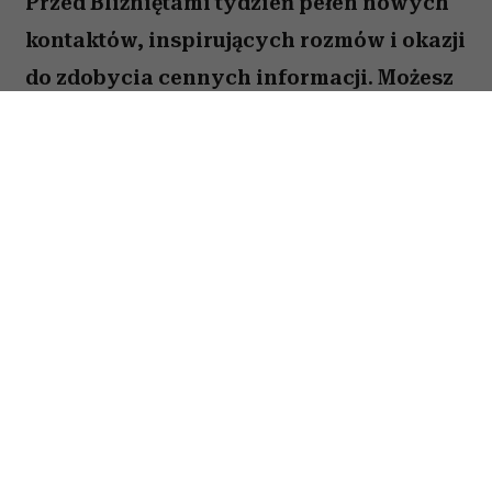
Przed Bliźniętami tydzień pełen nowych
kontaktów, inspirujących rozmów i okazji
do zdobycia cennych informacji. Możesz
odnieść wrażenie, że wiele spraw
zaczyna układać się na twoją korzyść,
jeśli tylko odważysz się wyjść z
inicjatywą.
Spis treści:
Horoskop tygodniowy 27 lipca–2 sierpnia
2026 –
Bliźnięta
Horoskop tygodniowy Bliźnięta – praca i
finanse
Horoskop tygodniowy
Bliźnięta
–