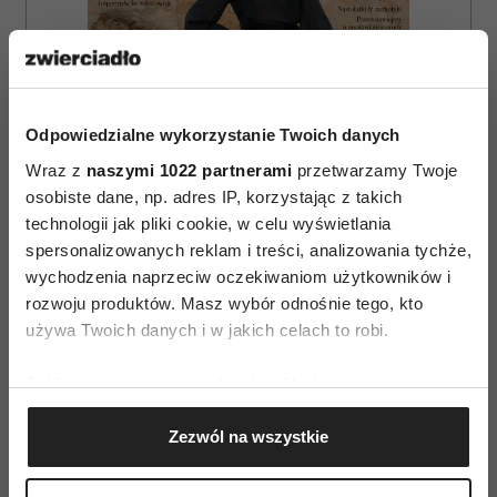
Odpowiedzialne wykorzystanie Twoich danych
Wraz z
naszymi 1022 partnerami
przetwarzamy Twoje
osobiste dane, np. adres IP, korzystając z takich
technologii jak pliki cookie, w celu wyświetlania
spersonalizowanych reklam i treści, analizowania tychże,
wychodzenia naprzeciw oczekiwaniom użytkowników i
rozwoju produktów. Masz wybór odnośnie tego, kto
ZAMÓW
używa Twoich danych i w jakich celach to robi.
WYDANIE DRUKOWANE
Jeśli wyrazisz na to zgodę, chcielibyśmy również:
E-WYDANIE
Gromadzić dane dotyczące Twojej lokalizacji
Zezwól na wszystkie
geograficznej z dokładnością nawet do kilku metrów
Identyfikować Twoje urządzenie, aktywnie
analizując charakteryzującego je zbiory danych