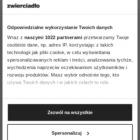
Odpowiedzialne wykorzystanie Twoich danych
Wraz z
naszymi 1022 partnerami
przetwarzamy Twoje
osobiste dane, np. adres IP, korzystając z takich
technologii jak pliki cookie, w celu wyświetlania
spersonalizowanych reklam i treści, analizowania tychże,
wychodzenia naprzeciw oczekiwaniom użytkowników i
rozwoju produktów. Masz wybór odnośnie tego, kto
ZAMÓW
używa Twoich danych i w jakich celach to robi.
WYDANIE DRUKOWANE
Jeśli wyrazisz na to zgodę, chcielibyśmy również:
E-WYDANIE
Gromadzić dane dotyczące Twojej lokalizacji
Zezwól na wszystkie
geograficznej z dokładnością nawet do kilku metrów
Identyfikować Twoje urządzenie, aktywnie
analizując charakteryzującego je zbiory danych
Spersonalizuj
(fingerprinting, czyli wirtualny odcisk palca)