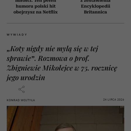
miłości. Ten pełen
z zestawienia
humoru polski hit
Encyklopedii
obejrzysz na Netflix
Britannica
WYWIADY
„Koty nigdy nie mylą się w tej
sprawie”. Rozmowa o prof.
Zbigniewie Mikołejce w 75. rocznicę
jego urodzin
24 LIPCA 2026
KONRAD WOJTYŁA