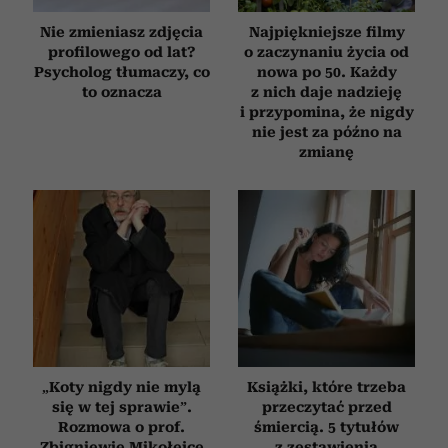
Nie zmieniasz zdjęcia
Najpiękniejsze filmy
profilowego od lat?
o zaczynaniu życia od
Psycholog tłumaczy, co
nowa po 50. Każdy
to oznacza
z nich daje nadzieję
i przypomina, że nigdy
nie jest za późno na
zmianę
„Koty nigdy nie mylą
Książki, które trzeba
się w tej sprawie”.
przeczytać przed
Rozmowa o prof.
śmiercią. 5 tytułów
Zbigniewie Mikołejce
z zestawienia