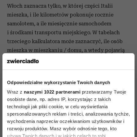
Włoch zaznacza tylko, w której części Italii
mieszka, i ile kilometrów pokonuje rocznie
samolotem, a ile miesięcznie samochodem
i środkami transportu miejskiego. W tabelach
trzeciego kalkulatora może zaznaczyć, ile osób
mieszka w mieszkaniu / domu, a wtedy pojawią
się uśrednione liczby dotyczące zużycia energii,
wyliczone „z góry” dla przeciętnego mieszkańca
domostwa jedno-, dwu-, trzyosobowego. Co
Odpowiedzialne wykorzystanie Twoich danych
ciekawe, można się tam również dowiedzieć,
Wraz z
naszymi 1022 partnerami
przetwarzamy Twoje
w jakim stopniu zanieczyściliśmy atmosferę
osobiste dane, np. adres IP, korzystając z takich
organizując „przeciętne” wesele - na 100 lub 200
technologii jak pliki cookie, w celu wyświetlania
osób. Według włoskich statystyk wesele na 100
spersonalizowanych reklam i treści, analizowania tychże,
gości jest równoznaczne z emisją 2450 kg CO2,
wychodzenia naprzeciw oczekiwaniom użytkowników i
rozwoju produktów. Masz wybór odnośnie tego, kto
podczas gdy 200 gości to 4650 kg tej substancji.
używa Twoich danych i w jakich celach to robi.