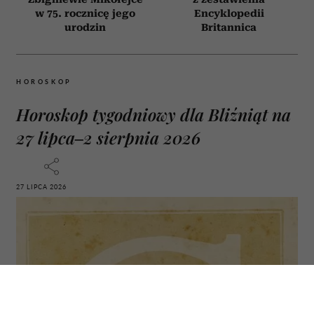
w 75. rocznicę jego
Encyklopedii
urodzin
Britannica
HOROSKOP
Horoskop tygodniowy dla Bliźniąt na
27 lipca–2 sierpnia 2026
27 LIPCA 2026