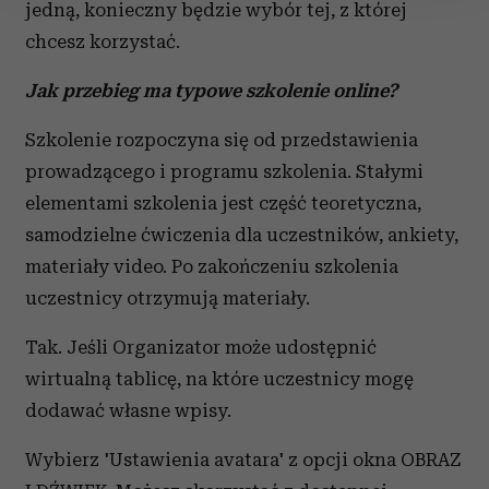
jedną, konieczny będzie wybór tej, z której
Wykorzystujemy pliki cookie do spersonalizowania treści
chcesz korzystać.
i reklam, aby oferować funkcje społecznościowe i
analizować ruch w naszej witrynie. Informacje o tym, jak
Jak przebieg ma typowe szkolenie online?
korzystasz z naszej witryny, udostępniamy partnerom
społecznościowym, reklamowym i analitycznym.
Szkolenie rozpoczyna się od przedstawienia
Partnerzy mogą połączyć te informacje z innymi danymi
prowadzącego i programu szkolenia. Stałymi
otrzymanymi od Ciebie lub uzyskanymi podczas
elementami szkolenia jest część teoretyczna,
korzystania z ich usług.
samodzielne ćwiczenia dla uczestników, ankiety,
materiały video. Po zakończeniu szkolenia
uczestnicy otrzymują materiały.
Tak. Jeśli Organizator może udostępnić
wirtualną tablicę, na które uczestnicy mogę
dodawać własne wpisy.
Wybierz 'Ustawienia avatara' z opcji okna OBRAZ