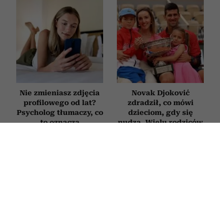
Nie zmieniasz zdjęcia
Novak Djoković
profilowego od lat?
zdradził, co mówi
Psycholog tłumaczy, co
dzieciom, gdy się
to oznacza
nudzą. Wielu rodziców
będzie zaskoczonych
FILMY
Najpiękniejsze filmy o zaczynaniu
życia od nowa po 50. Każdy z nich