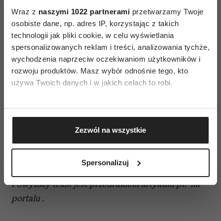
Pielęgnacja skóry w przypadku
Wraz z
naszymi 1022 partnerami
przetwarzamy Twoje
odpieluszkowego odparzenia
osobiste dane, np. adres IP, korzystając z takich
skóry
technologii jak pliki cookie, w celu wyświetlania
Odpieluszkowe odparzenie skóry może wystąpić
spersonalizowanych reklam i treści, analizowania tychże,
wychodzenia naprzeciw oczekiwaniom użytkowników i
u każdego dziecka. Jeśli tak się stanie, należy
rozwoju produktów. Masz wybór odnośnie tego, kto
zadbać o:
używa Twoich danych i w jakich celach to robi.
Zmniejszenie odczuwanego dyskomfortu.
Zapewnienie jak najszybszego
Jeśli wyrazisz na to zgodę, chcielibyśmy również:
przywrócenia skórze pierwotnego stanu.
Gromadzić dane dotyczące Twojej lokalizacji
Zezwól na wszystkie
geograficznej z dokładnością nawet do kilku metrów
Ochronę skóry przed dalszym działaniem
Identyfikować Twoje urządzenie, aktywnie
czynników drażniących oraz zapewnienie
analizując charakteryzującego je zbiory danych
odpowiedniej pielęgnacji.
Spersonalizuj
(fingerprinting, czyli wirtualny odcisk palca)
Dowiedz się więcej odnośnie tego, jak Twoje osobiste
Powyższy tekst jest przedrukiem artykułu pt. na
dane są przetwarzane oraz ustaw własne preferencje w
portalu .
sekcji szczegółów
. W Deklaracji plików cookie możesz
zmienić lub wycofać swoją zgodę w dowolnej chwili.