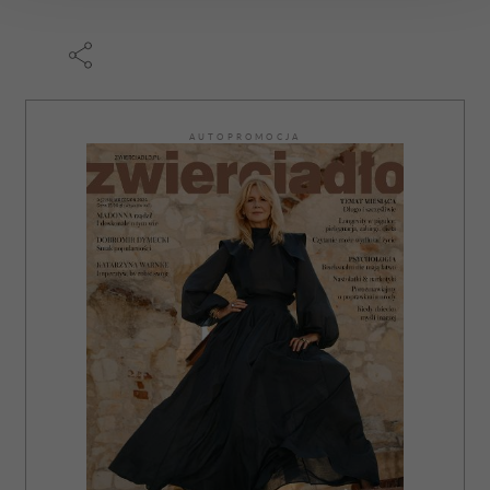
Wykorzystujemy pliki cookie do spersonalizowania treści
i reklam, aby oferować funkcje społecznościowe i
analizować ruch w naszej witrynie. Informacje o tym, jak
korzystasz z naszej witryny, udostępniamy partnerom
AUTOPROMOCJA
społecznościowym, reklamowym i analitycznym.
Partnerzy mogą połączyć te informacje z innymi danymi
otrzymanymi od Ciebie lub uzyskanymi podczas
korzystania z ich usług.