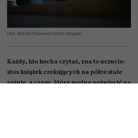
(Fot. Mikael Vaisanen/Getty Images)
Każdy, kto kocha czytać, zna to uczucie:
stos książek czekających na półce stale
rośnie, a czasu, który można poświęcić na
lekturę, ubywa. A przecież obok głośnych
nowości i sezonowych bestsellerów są
jeszcze te tytuły, które od lat wracają w
kolejnych zestawieniach
najważniejszych książek świata. Po które