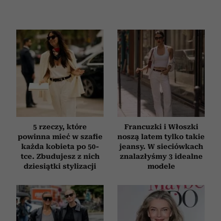
5 rzeczy, które
Francuzki i Włoszki
powinna mieć w szafie
noszą latem tylko takie
każda kobieta po 50-
jeansy. W sieciówkach
tce. Zbudujesz z nich
znalazłyśmy 3 idealne
dziesiątki stylizacji
modele