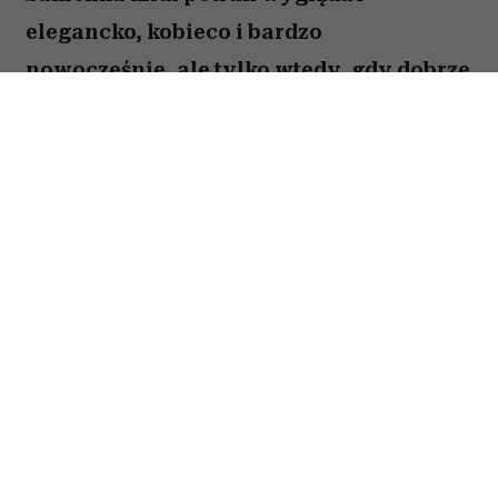
elegancko, kobieco i bardzo
nowocześnie, ale tylko wtedy, gdy dobrze
dobierzemy do niej buty. Jeden
popularny model może zaburzyć
proporcje sylwetki, optycznie skrócić
nogi i sprawić, że cała stylizacja będzie
wyglądała ciężej, niż powinna.
Spis treści:
Jakie buty do sukienki midi wybrać,
żeby nie skracać nóg?
Buty do sukienki midi, które mogą