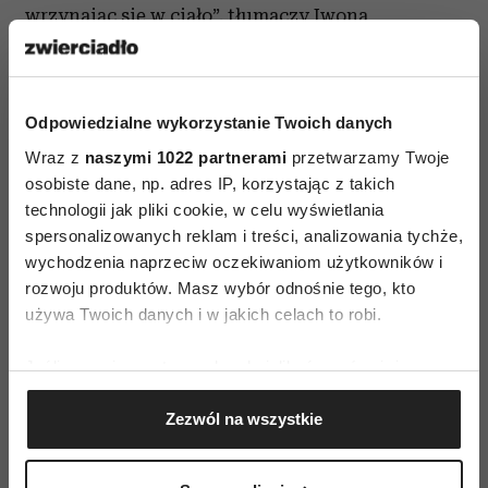
wrzynając się w ciało”, tłumaczy Iwona
Miklusiak.Warto więc podczas wyboru bielizny
skorzystać z porady brafitterki, która pomoże
dobrać najbardziej odpowiedni biustonosz,
Odpowiedzialne wykorzystanie Twoich danych
w którym kobieta będzie czuła się komfortowo,
Wraz z
naszymi 1022 partnerami
przetwarzamy Twoje
estetycznie i zdrowo.
osobiste dane, np. adres IP, korzystając z takich
technologii jak pliki cookie, w celu wyświetlania
spersonalizowanych reklam i treści, analizowania tychże,
wychodzenia naprzeciw oczekiwaniom użytkowników i
rozwoju produktów. Masz wybór odnośnie tego, kto
używa Twoich danych i w jakich celach to robi.
AUTOPROMOCJA
Jeśli wyrazisz na to zgodę, chcielibyśmy również:
Gromadzić dane dotyczące Twojej lokalizacji
Zezwól na wszystkie
geograficznej z dokładnością nawet do kilku metrów
Identyfikować Twoje urządzenie, aktywnie
analizując charakteryzującego je zbiory danych