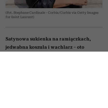
(Fot. Stephane Cardinale - Corbis/Corbis via Getty Images
for Saint Laurent)
Satynowa sukienka na ramiączkach,
jedwabna koszula i wachlarz – oto
przepis supermodelki na elegancję przy
ponad 30 stopniach Celsjusza.
Kate Moss
przyjechała do Paryża na Men's
Fashion Week i trafiła prosto w serce francuskiej
fali upałów. Ale – co nikogo chyba nie zaskoczyło
– modelka nie zamierzała odpuszczać sobie tylko
dlatego, że termometr przekracza 30°C. Zamiast