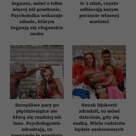
żegnasz, mówi o tobie
te 5 zdań, często
więcej niż powitanie.
odbierają innym
Psycholożka wskazuje
poczucie własnej
zdanie, którym
wartości
żegnają się eleganckie
osoby
Szczęśliwe pary po
Novak Djoković
pięćdziesiątce nie
zdradził, co mówi
kłócą się rzadziej niż
dzieciom, gdy się
inne. Psychologowie
nudzą. Wielu rodziców
zdradzają, co
będzie zaskoczonych
naprawdę je wyróżnia