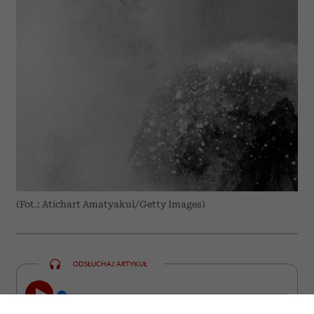
(Fot.: Atichart Amatyakul/Getty Images)
ODSŁUCHAJ ARTYKUŁ