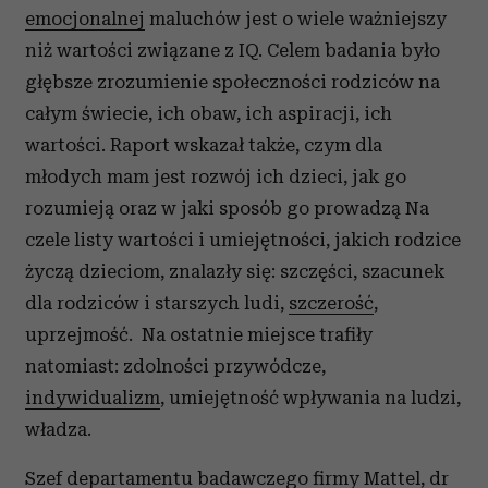
emocjonalnej
maluchów jest o wiele ważniejszy
niż wartości związane z IQ. Celem badania było
głębsze zrozumienie społeczności rodziców na
całym świecie, ich obaw, ich aspiracji, ich
wartości. Raport wskazał także, czym dla
młodych mam jest rozwój ich dzieci, jak go
rozumieją oraz w jaki sposób go prowadzą
Na
czele listy wartości i umiejętności, jakich rodzice
życzą dzieciom, znalazły się: s
zczęści, szacunek
dla rodziców i starszych ludi,
szczerość
,
uprzejmość.
Na ostatnie miejsce trafiły
natomiast: z
dolności przywódcze,
indywidualizm
, umiejętność wpływania na ludzi,
władza.
Szef departamentu badawczego firmy Mattel, dr