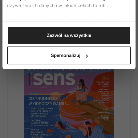
używa Twoich danych i w jakich celach to robi.
(42%) i wspólne spacery (40%).
Jeśli wyrazisz na to zgodę, chcielibyśmy również:
Gromadzić dane dotyczące Twojej lokalizacji
Zezwól na wszystkie
geograficznej z dokładnością nawet do kilku metrów
Identyfikować Twoje urządzenie, aktywnie
analizując charakteryzującego je zbiory danych
Spersonalizuj
(fingerprinting, czyli wirtualny odcisk palca)
AUTOPROMOCJA
Dowiedz się więcej odnośnie tego, jak Twoje osobiste
dane są przetwarzane oraz ustaw własne preferencje w
sekcji szczegółów
. W Deklaracji plików cookie możesz
zmienić lub wycofać swoją zgodę w dowolnej chwili.
Wykorzystujemy pliki cookie do spersonalizowania treści
i reklam, aby oferować funkcje społecznościowe i
analizować ruch w naszej witrynie. Informacje o tym, jak
korzystasz z naszej witryny, udostępniamy partnerom
społecznościowym, reklamowym i analitycznym.