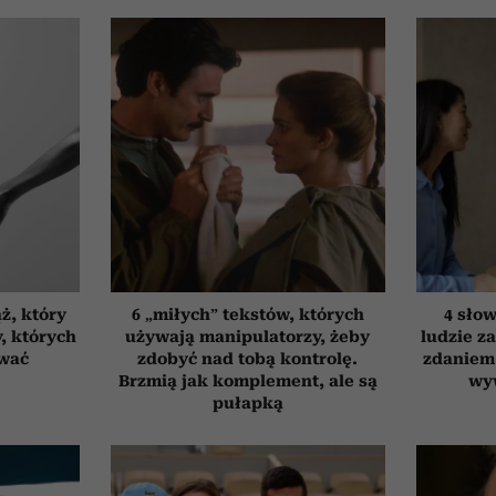
ż, który
6 „miłych” tekstów, których
4 słow
, których
używają manipulatorzy, żeby
ludzie za
ować
zdobyć nad tobą kontrolę.
zdaniem.
Brzmią jak komplement, ale są
wy
pułapką