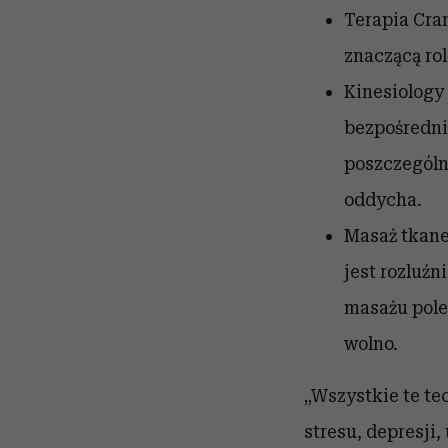
Terapia Cra
znaczącą ro
Kinesiology
bezpośredni
poszczególny
oddycha.
Masaż tkane
jest rozluźn
masażu pole
wolno.
„Wszystkie te te
stresu, depresji