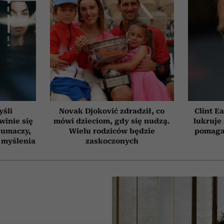
yśli
Novak Djoković zdradził, co
Clint E
winie się
mówi dzieciom, gdy się nudzą.
lukruje 
łumaczy,
Wielu rodziców będzie
pomaga
 myślenia
zaskoczonych