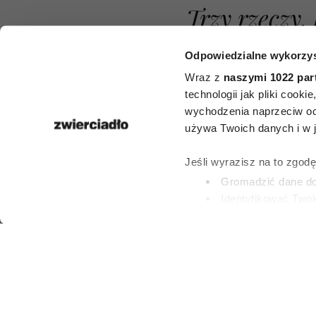
Trzy rzeczy,
narcyz nie 
Odpowiedzialne wykorzys
udawać, na
Wraz z
naszymi 1022 par
technologii jak pliki cook
bardzo się s
wychodzenia naprzeciw oc
używa Twoich danych i w ja
tych sytua
Jeśli wyrazisz na to zgod
pokazuje 
Gromadzić dane dot
Identyfikować Twoj
prawdziwe o
(fingerprinting, czyli 
Dowiedz się więcej odnośn
preferencje w
sekcji szc
PATRYCJA KLIKOW
dowolnej chwili.
24 CZERWCA 202
Wykorzystujemy pliki cook