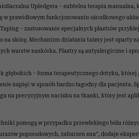
nioSacralna Upledgera – subtelna terapia manualna, 
lę
w prawidłowym funkcjonowaniu ośrodkowego ukła
 Taping – zastosowanie specjalnych plastrów przykl
o na skórę. Mechanizm działania taśmy jest oparty n
ch warstw naskórka. Plastry są antyalergiczne i spra
k głębokich – forma terapeutycznego dotyku, które
ienie napięć w sposób bardzo łagodny dla pacjenta. S
ga na precyzyjnym nacisku na tkanki, który jest apl
chniki pomogą w przypadku przewlekłego bólu różnych
, urazów poporodowych, zaburzeń snu”, dodaje eksper