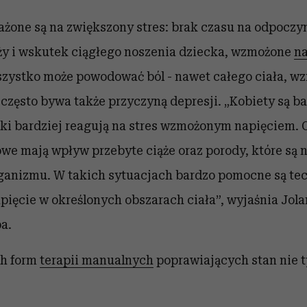
żone są na zwiększony stres: brak czasu na odpoczy
ży i wskutek ciągłego noszenia dziecka, wzmożone
na
szystko może powodować ból - nawet całego ciała, w
często bywa także przyczyną depresji.
„Kobiety są ba
anki bardziej reagują na stres wzmożonym napięciem. 
owe mają wpływ przebyte ciąże oraz porody, które są n
ganizmu. W takich sytuacjach bardzo pomocne są te
pięcie w określonych obszarach ciała”,
wyjaśnia Jol
a.
h form
terapii manualnych
poprawiających stan nie ty