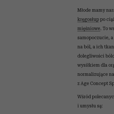
Młode mamy nara
kręgosłup
po cią
mięśniowe
. To w
samopoczucie, a 
na ból, a ich tk
dolegliwości ból
wysiłkiem dla or
normalizujące na
z Age Concept Sp
Wśród polecanyc
i umysłu są: