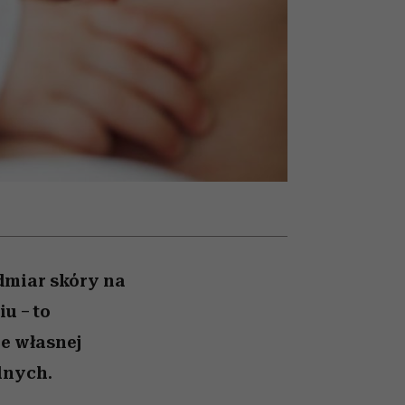
nił
relację z pieniędzmi
ane
zonu
admiar skóry na
u – to
ie własnej
lnych.