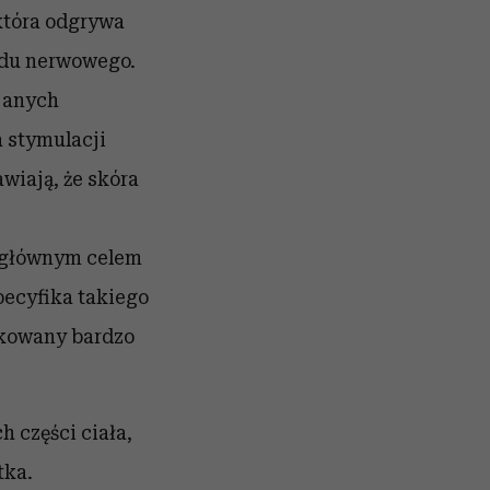
która odgrywa
du nerwowego.
ejanych
a stymulacji
wiają, że skóra
j głównym celem
pecyfika takiego
ikowany bardzo
 części ciała,
tka.