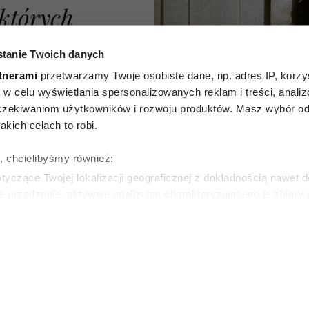
 których
potrafi
tanie Twoich danych
wet gdy
tnerami
przetwarzamy Twoje osobiste dane, np. adres IP, korzys
ie, w celu wyświetlania spersonalizowanych reklam i treści, anali
tara. W
zekiwaniom użytkowników i rozwoju produktów. Masz wybór odn
kich celach to robi.
cjach
ę, chcielibyśmy również:
swoje
yczące Twojej lokalizacji geograficznej z dokładnością nawet d
e urządzenie, aktywnie analizując charakteryzującego je zbiory
blicze
wirtualny odcisk palca)
ie tego, jak Twoje osobiste dane są przetwarzane oraz ustaw w
zegółów
. W Deklaracji plików cookie możesz zmienić lub wycof
SKA
6
ie do spersonalizowania treści i reklam, aby oferować funkcje 