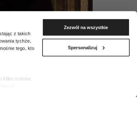
Zezwól na wszystkie
tając z takich
zowania tychże,
Spersonalizuj
ośnie tego, kto
o kilku metrów
 danych
łasne
ać swoją zgodę w
społecznościowe