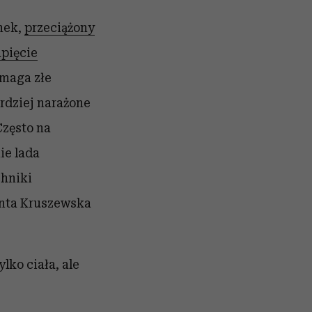
nek,
przeciążony
pięcie
zmaga złe
rdziej narażone
Często na
ie lada
chniki
anta Kruszewska
lko ciała, ale