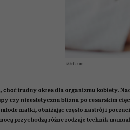
 5,
skutki dla związku i dla
Miller s. 5, odc. 6]
skuteczne
Raport Lyst ujaw
sposoby
partnerki
najbardziej pożąd
ubrania i marki se
123rf.com
y, choć trudny okres dla organizmu kobiety. N
ępy czy nieestetyczna blizna po cesarskim cięci
młode matki, obniżając często nastrój i poczuc
omocą przychodzą różne rodzaje technik manua