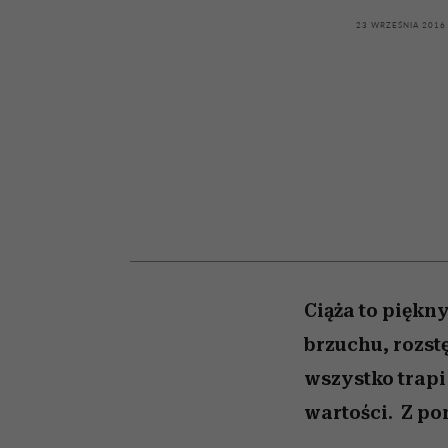
kawę z Kasią Miller”, s.
girls”
odc. 7]
23 WRZEŚNIA 2016
Ciąża to piękn
brzuchu, rozst
wszystko trapi 
wartości. Z p