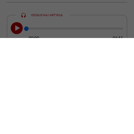
ODSŁUCHAJ ARTYKUŁ
00:00
06:15
Kobieta może być ubrana od stóp do głów
w drogie rzeczy od projektantów, a mimo
to wyglądać ostentacyjnie i „tanio”. Bo
żadne pieniądze nie są w stanie dodać
człowiekowi klasy, jeśli nie potrafi
zadbać o absolutną podstawę: uprzejmość
i dobre maniery.