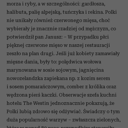
morza i ryby, a w szczególności: gardłosza,
halibuta, palię alpejską, tuńczyka i rekina. Polki
nie unikały również czerwonego mięsa, choć
wybierały je znacznie rzadziej od mężczyzn, co
potwierdził pan Janusz: – W przypadku płci
pięknej czerwone mięso w naszej restauracji
zeszło na plan drugi. Jeśli już kobiety zamawiały
mięsne dania, były to: polędwica wołowa
marynowana w sosie sojowym, jagnięcina
nowozelandzka zapiekana np. z kozim serem
i sosem pomarańczowym, comber z królika oraz
wędzona pierś kaczki. Obserwacje szefa kuchni
hotelu The Westin jednoznacznie pokazują, że
Polki lubią zdrowo się odżywiać. Świadczy o tym
duża popularność warzyw – zwłaszcza zielonych,