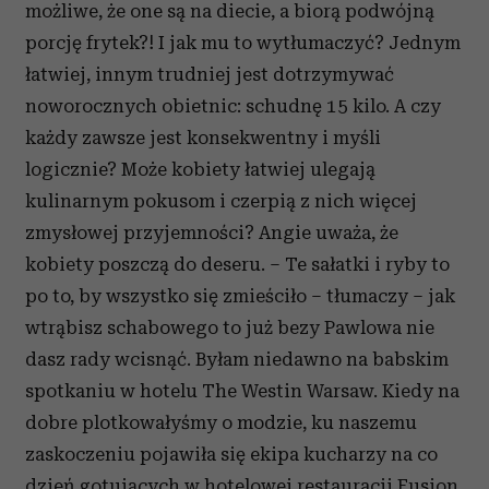
możliwe, że one są na diecie, a biorą podwójną
porcję frytek?! I jak mu to wytłumaczyć? Jednym
łatwiej, innym trudniej jest dotrzymywać
noworocznych obietnic: schudnę 15 kilo. A czy
każdy zawsze jest konsekwentny i myśli
logicznie? Może kobiety łatwiej ulegają
kulinarnym pokusom i czerpią z nich więcej
zmysłowej przyjemności? Angie uważa, że
kobiety poszczą do deseru. – Te sałatki i ryby to
po to, by wszystko się zmieściło – tłumaczy – jak
wtrąbisz schabowego to już bezy Pawlowa nie
dasz rady wcisnąć. Byłam niedawno na babskim
spotkaniu w hotelu The Westin Warsaw. Kiedy na
dobre plotkowałyśmy o modzie, ku naszemu
zaskoczeniu pojawiła się ekipa kucharzy na co
dzień gotujących w hotelowej restauracji Fusion.