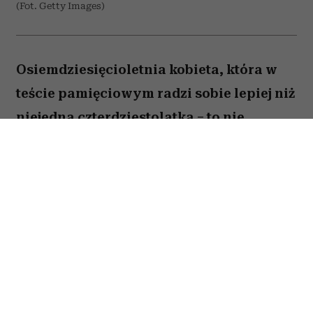
(Fot. Getty Images)
Osiemdziesięcioletnia kobieta, która w
teście pamięciowym radzi sobie lepiej niż
niejedna czterdziestolatka – to nie
wyjątek, lecz zjawisko, które od 25 lat
opisują naukowcy z Northwestern
University. W najnowszej publikacji w
„Alzheimer's & Dementia” zespół ujawnia,
co łączy osoby określane mianem
„superagerów”.
By zakwalifikować się do tego elitarnego grona,