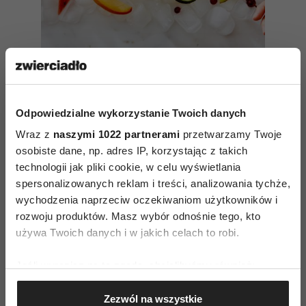
Lody na patyku, czyli ice pops –
5 prostych przepisów
Odpowiedzialne wykorzystanie Twoich danych
Wraz z
naszymi 1022 partnerami
przetwarzamy Twoje
osobiste dane, np. adres IP, korzystając z takich
technologii jak pliki cookie, w celu wyświetlania
spersonalizowanych reklam i treści, analizowania tychże,
wychodzenia naprzeciw oczekiwaniom użytkowników i
rozwoju produktów. Masz wybór odnośnie tego, kto
używa Twoich danych i w jakich celach to robi.
AUTOPROMOCJA
Jeśli wyrazisz na to zgodę, chcielibyśmy również:
Gromadzić dane dotyczące Twojej lokalizacji
Zezwól na wszystkie
geograficznej z dokładnością nawet do kilku metrów