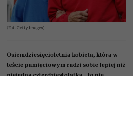
(Fot. Getty Images)
Osiemdziesięcioletnia kobieta, która w
teście pamięciowym radzi sobie lepiej niż
niejedna czterdziestolatka – to nie
wyjątek, lecz zjawisko, które od 25 lat
opisują naukowcy z Northwestern
University. W najnowszej publikacji w
„Alzheimer's & Dementia” zespół ujawnia,
co łączy osoby określane mianem