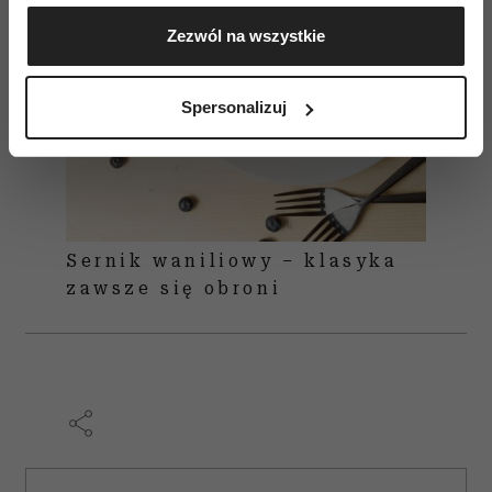
Gromadzić dane dotyczące Twojej lokalizacji
Zezwól na wszystkie
geograficznej z dokładnością nawet do kilku metrów
Identyfikować Twoje urządzenie, aktywnie
analizując charakteryzującego je zbiory danych
Spersonalizuj
(fingerprinting, czyli wirtualny odcisk palca)
Dowiedz się więcej odnośnie tego, jak Twoje osobiste
dane są przetwarzane oraz ustaw własne preferencje w
sekcji szczegółów
. W Deklaracji plików cookie możesz
zmienić lub wycofać swoją zgodę w dowolnej chwili.
Sernik waniliowy – klasyka
Wykorzystujemy pliki cookie do spersonalizowania treści
zawsze się obroni
i reklam, aby oferować funkcje społecznościowe i
analizować ruch w naszej witrynie. Informacje o tym, jak
korzystasz z naszej witryny, udostępniamy partnerom
społecznościowym, reklamowym i analitycznym.
Partnerzy mogą połączyć te informacje z innymi danymi
otrzymanymi od Ciebie lub uzyskanymi podczas
korzystania z ich usług.