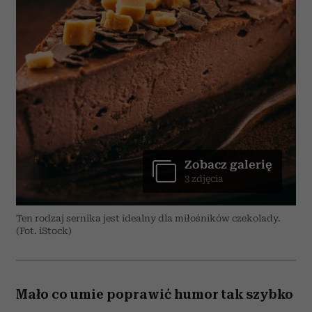
Zobacz galerię
3 zdjęcia
Ten rodzaj sernika jest idealny dla miłośników czekolady.
(Fot. iStock)
Mało co umie poprawić humor tak szybko