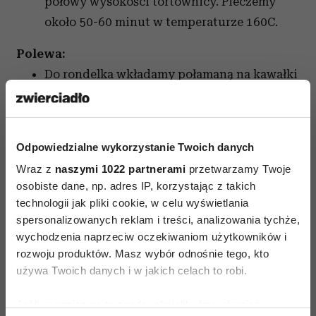
połowy wysokości tortownicy. Pieczemy
około 50-60 minut w temperaturze 160C.
Polewa:
Do rondelka wkładamy połamaną na kawałki
czekoladę. Wlewamy wodę. Całość
podgrzewamy do rozpuszczenia się
czekolady i połączenia składników.
Odpowiedzialne wykorzystanie Twoich danych
Ciepłą polewą smarujemy lekko
Wraz z
naszymi 1022 partnerami
przetwarzamy Twoje
przestudzony sernik.
osobiste dane, np. adres IP, korzystając z takich
technologii jak pliki cookie, w celu wyświetlania
Czytaj także
spersonalizowanych reklam i treści, analizowania tychże,
wychodzenia naprzeciw oczekiwaniom użytkowników i
rozwoju produktów. Masz wybór odnośnie tego, kto
używa Twoich danych i w jakich celach to robi.
Jeśli wyrazisz na to zgodę, chcielibyśmy również: