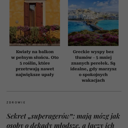
Kwiaty na balkon
Greckie wyspy bez
w pełnym słońcu. Oto
tłumów – 5 mniej
5 roślin, które
znanych perełek. Są
przetrwają nawet
idealne, gdy marzysz
największe upały
o spokojnych
wakacjach
ZDROWIE
Sekret „superagerów”: mają mózg jak
osoby o dekady młodsze, a łączy ich