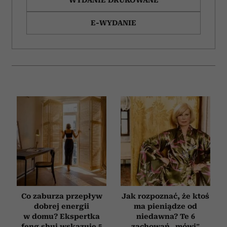
WYDANIE DRUKOWANE
E-WYDANIE
Co zaburza przepływ
Jak rozpoznać, że ktoś
dobrej energii
ma pieniądze od
w domu? Ekspertka
niedawna? Te 6
feng shui wskazuje 5
zachowań „mówi”