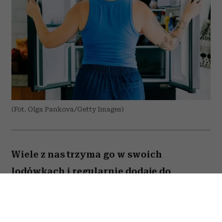
(Fot. Olga Pankova/Getty Images)
Wiele z nas trzyma go w swoich
lodówkach i regularnie dodaje do
przygotowywanych dań. Amerykański
onkolog dr Avishek Kumar zdradził,
jakiego produktu prawie nigdy nie