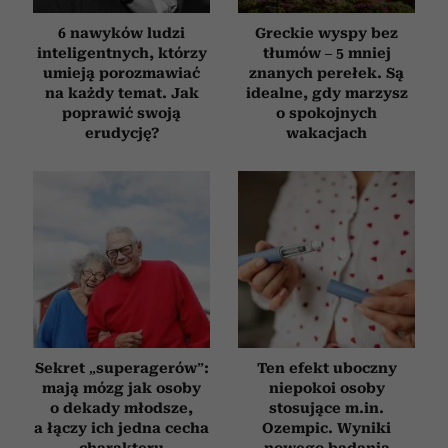
6 nawyków ludzi
Greckie wyspy bez
inteligentnych, którzy
tłumów – 5 mniej
umieją porozmawiać
znanych perełek. Są
na każdy temat. Jak
idealne, gdy marzysz
poprawić swoją
o spokojnych
erudycję?
wakacjach
Sekret „superagerów”:
Ten efekt uboczny
mają mózg jak osoby
niepokoi osoby
o dekady młodsze,
stosujące m.in.
a łączy ich jedna cecha
Ozempic. Wyniki
charakteru
nowego badania