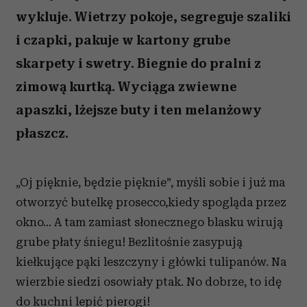
wykluje. Wietrzy pokoje, segreguje szaliki
i czapki, pakuje w kartony grube
skarpety i swetry. Biegnie do pralni z
zimową kurtką. Wyciąga zwiewne
apaszki, lżejsze buty i ten melanżowy
płaszcz.
„Oj pięknie, będzie pięknie”, myśli sobie i już ma
otworzyć butelkę prosecco,kiedy spogląda przez
okno... A tam zamiast słonecznego blasku wirują
grube płaty śniegu! Bezlitośnie zasypują
kiełkujące pąki leszczyny i główki tulipanów. Na
wierzbie siedzi osowiały ptak. No dobrze, to idę
do kuchni lepić pierogi!