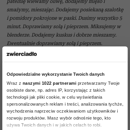
patelnię wlewamy oliwę, dodajemy mięso i
smażymy, mieszając. Dodajemy posiekaną szalotkę
i pomidory pokrojone w paski. Dusimy wszystko 5
minut. Doprawiamy solą i pieprzem. Miksujemy w
blenderze. Dodajemy kuskus i dobrze mieszamy.
Ewentualnie doprawiamy solą i pieprzem.
Ciasto dzielimy na cztery części. Po jednej cienko
wałkujemy, zostawiając pozostałe pod folią.
Odpowiedzialne wykorzystanie Twoich danych
Wykrawamy szklanką koła, nakładamy porcje
Wraz z
naszymi 1022 partnerami
przetwarzamy Twoje
farszu i zlepiamy. Gotujemy w osolonym wrzątku,
osobiste dane, np. adres IP, korzystając z takich
aż wypłyną. Wyjmujemy je łyżką cedzakową,
technologii jak pliki cookie, w celu wyświetlania
podsmażamy na maśle, posypujemy pomidorami i
spersonalizowanych reklam i treści, analizowania tychże,
podajemy.
wychodzenia naprzeciw oczekiwaniom użytkowników i
rozwoju produktów. Masz wybór odnośnie tego, kto
używa Twoich danych i w jakich celach to robi.