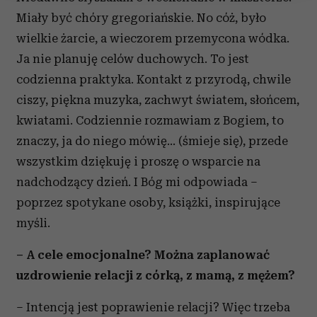
Wykorzystujemy pliki cookie do spersonalizowania treści
Miały być chóry gregoriańskie. No cóż, było
i reklam, aby oferować funkcje społecznościowe i
wielkie żarcie, a wieczorem przemycona wódka.
analizować ruch w naszej witrynie. Informacje o tym, jak
Ja nie planuję celów duchowych. To jest
korzystasz z naszej witryny, udostępniamy partnerom
codzienna praktyka. Kontakt z przyrodą, chwile
społecznościowym, reklamowym i analitycznym.
Partnerzy mogą połączyć te informacje z innymi danymi
ciszy, piękna muzyka, zachwyt światem, słońcem,
otrzymanymi od Ciebie lub uzyskanymi podczas
kwiatami. Codziennie rozmawiam z Bogiem, to
korzystania z ich usług.
znaczy, ja do niego mówię… (śmieje się), przede
wszystkim dziękuję i proszę o wsparcie na
nadchodzący dzień. I Bóg mi odpowiada –
poprzez spotykane osoby, książki, inspirujące
myśli.
– A cele emocjonalne? Można zaplanować
uzdrowienie relacji z córką, z mamą, z mężem?
– Intencją jest poprawienie relacji? Więc trzeba