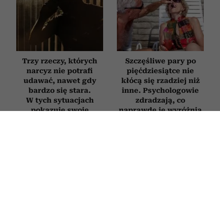
Trzy rzeczy, których
Szczęśliwe pary po
narcyz nie potrafi
pięćdziesiątce nie
udawać, nawet gdy
kłócą się rzadziej niż
bardzo się stara.
inne. Psychologowie
W tych sytuacjach
zdradzają, co
pokazuje swoje
naprawdę je wyróżnia
prawdziwe oblicze
RELACJE
Jak zachowuje się mąż, który nie
kocha? Oto sygnały, których nie warto
ignorować